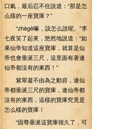
口氣，最后忍不住說道：“那是怎
么樣的一座寶庫？”
“zhègè嘛，該怎么說呢。”李
七夜笑了起來，悠然地說道：“如
果仙帝知道這座寶庫，就算是仙
帝也會垂涎三尺，這里面有著連
仙帝都沒有的東西！”
紫翠凝不由為之動容，連仙
帝都垂涎三尺的寶庫，連仙帝都
沒有的東西，這樣的寶庫究竟是
怎么樣的寶庫！
“固尊垂涎這寶庫很久了，可