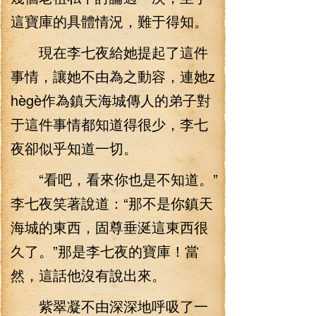
這寶庫的具體情況，難于得知。
現在李七夜給她提起了這件
事情，讓她不由為之動容，連她z
hègè作為鎮天海城傳人的弟子對
于這件事情都知道得很少，李七
夜卻似乎知道一切。
“看吧，看來你也是不知道。”
李七夜笑著說道：“那不是你鎮天
海城的東西，固尊垂涎這東西很
久了。”那是李七夜的寶庫！當
然，這話他沒有說出來。
紫翠凝不由深深地呼吸了一