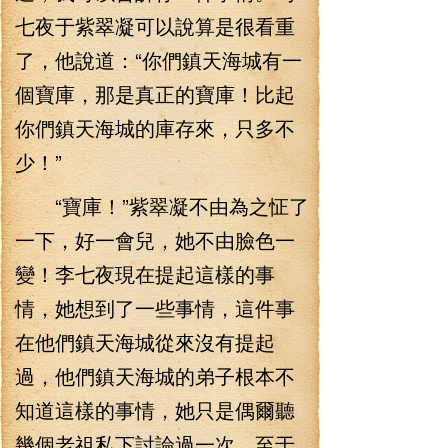
七夜于紫翠凝可以說算是很看重
了，他說道：“你們鎮天海城有一
個寶庫，那是真正的寶庫！比起
你們鎮天海城的庫存來，只多不
少！”
“寶庫！”紫翠凝不由為之怔了
一下，好一會兒，她不由臉色一
變！李七夜現在提起這樣的事
情，她想到了一些事情，這件事
在他們鎮天海城從來沒有提起
過，他們鎮天海城的弟子根本不
知道這樣的事情，她只是偶爾聽
幾個老祖私下討論過一次，至于