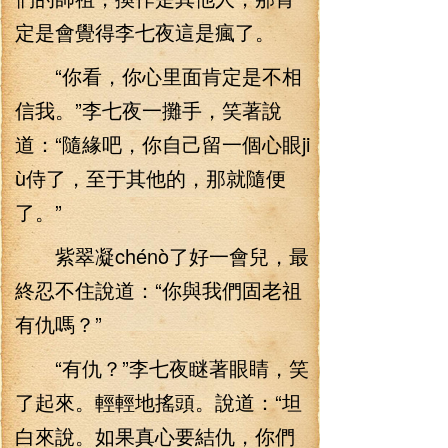
定是會覺得李七夜這是瘋了。
“你看，你心里面肯定是不相
信我。”李七夜一攤手，笑著說
道：“隨緣吧，你自己留一個心眼ji
ù侍了，至于其他的，那就隨便
了。”
紫翠凝chénò了好一會兒，最
終忍不住說道：“你與我們固老祖
有仇嗎？”
“有仇？”李七夜瞇著眼睛，笑
了起來。輕輕地搖頭。說道：“坦
白來說。如果真心要結仇，你們