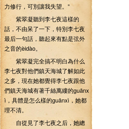
力修行，可別讓我失望。”
紫翠凝聽到李七夜這樣的
話，不由呆了一下，特別李七夜
最后一句話，聽起來有點是弦外
之音的èidào。
紫翠凝完全搞不明白為什么
李七夜對他們鎮天海城了解如此
之多，現在她都覺得李七夜跟他
們鎮天海城有著千絲萬縷的guānx
ì，具體是怎么樣的guānxì，她都
理不清。
自從見了李七夜之后，她總