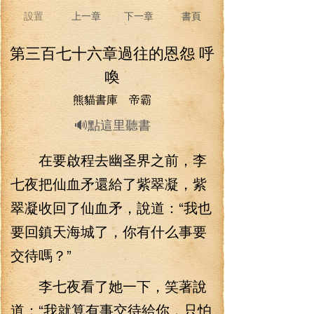
設置
上一章
下一章
書頁
第三百七十六章過往的恩怨 呼
喚
熊貓書庫 帝霸
🔊點這里聽書
在要啟程去幽圣界之前，李
七夜把仙血矛還給了紫翠凝，紫
翠凝收回了仙血矛，說道：“我也
要回鎮天海城了，你有什么事要
交待嗎？”
李七夜看了她一下，笑著說
道：“我就算有事交待給你，只怕