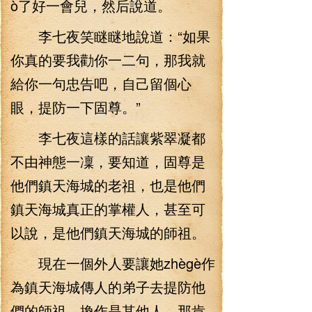
ò了好一會兒，然后說道。
李七夜笑瞇瞇地說道：“如果
你真的要我勸你一二句，那我就
給你一句忠告吧，自己留個心
眼，提防一下固尊。”
李七夜這樣的話讓紫翠凝都
不由神態一凜，要知道，固尊是
他們鎮天海城的老祖，也是他們
鎮天海城真正的掌權人，甚至可
以說，是他們鎮天海城的師祖。
現在一個外人要讓她zhègè作
為鎮天海城傳人的弟子去提防他
們的師祖，換作是其他人，那肯