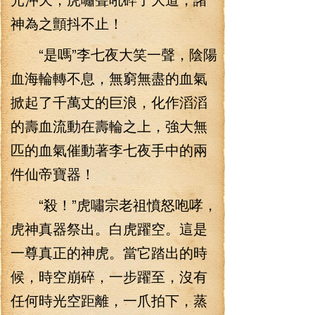
神為之顫抖不止！
“是嗎”李七夜大笑一聲，陰陽
血海輪轉不息，無窮無盡的血氣
掀起了千萬丈的巨浪，化作滔滔
的壽血流動在壽輪之上，強大無
匹的血氣催動著李七夜手中的兩
件仙帝寶器！
“殺！”虎嘯宗老祖憤怒咆哮，
虎神真器祭出。白虎躍空。這是
一尊真正的神虎。當它踏出的時
候，時空崩碎，一步躍至，沒有
任何時光空距離，一爪拍下，蒸