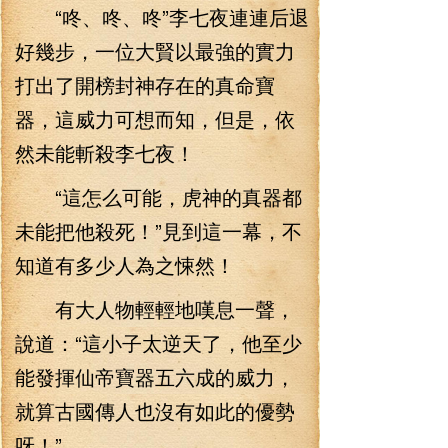
“咚、咚、咚”李七夜連連后退
好幾步，一位大賢以最強的實力
打出了開榜封神存在的真命寶
器，這威力可想而知，但是，依
然未能斬殺李七夜！
“這怎么可能，虎神的真器都
未能把他殺死！”見到這一幕，不
知道有多少人為之悚然！
有大人物輕輕地嘆息一聲，
說道：“這小子太逆天了，他至少
能發揮仙帝寶器五六成的威力，
就算古國傳人也沒有如此的優勢
呀！”