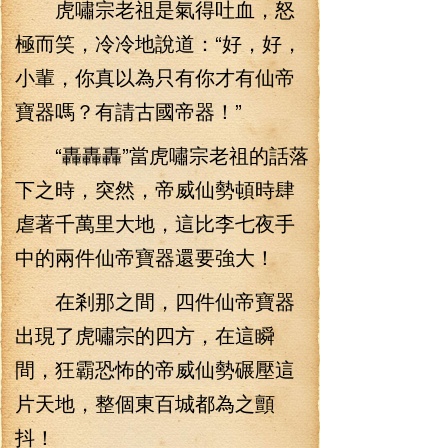
虎嘯宗老祖是氣得吐血，怒
極而笑，冷冷地說道：“好，好，
小輩，你真以為只有你才有仙帝
寶器嗎？有請古國帝器！”
“轟轟轟”當虎嘯宗老祖的話落
下之時，突然，帝威仙勢頓時肆
虐著千萬里大地，這比李七夜手
中的兩件仙帝寶器還要強大！
在剎那之間，四件仙帝寶器
出現了虎嘯宗的四方，在這瞬
間，狂霸恐怖的帝威仙勢碾壓這
片天地，整個東百城都為之顫
抖！