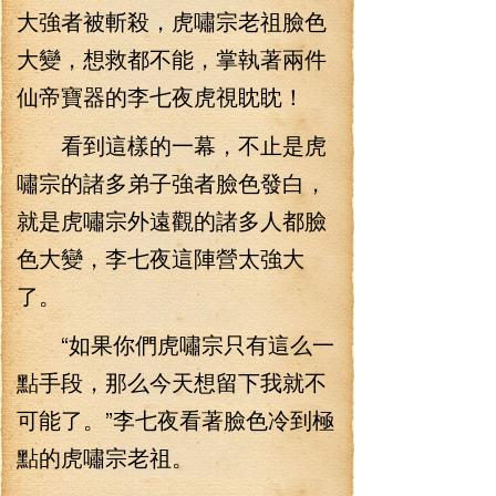
大強者被斬殺，虎嘯宗老祖臉色
大變，想救都不能，掌執著兩件
仙帝寶器的李七夜虎視眈眈！
看到這樣的一幕，不止是虎
嘯宗的諸多弟子強者臉色發白，
就是虎嘯宗外遠觀的諸多人都臉
色大變，李七夜這陣營太強大
了。
“如果你們虎嘯宗只有這么一
點手段，那么今天想留下我就不
可能了。”李七夜看著臉色冷到極
點的虎嘯宗老祖。