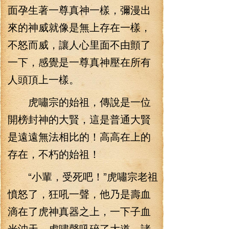
面孕生著一尊真神一樣，彌漫出
來的神威就像是無上存在一樣，
不怒而威，讓人心里面不由顫了
一下，感覺是一尊真神壓在所有
人頭頂上一樣。
虎嘯宗的始祖，傳說是一位
開榜封神的大賢，這是普通大賢
是遠遠無法相比的！高高在上的
存在，不朽的始祖！
“小輩，受死吧！”虎嘯宗老祖
憤怒了，狂吼一聲，他乃是壽血
滴在了虎神真器之上，一下子血
光沖天，虎嘯聲吼碎了大道，諸