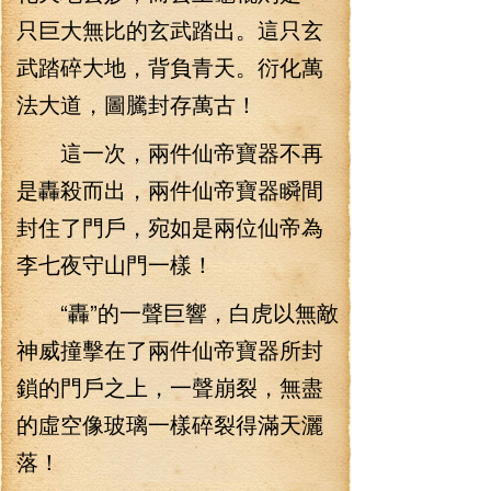
只巨大無比的玄武踏出。這只玄
武踏碎大地，背負青天。衍化萬
法大道，圖騰封存萬古！
這一次，兩件仙帝寶器不再
是轟殺而出，兩件仙帝寶器瞬間
封住了門戶，宛如是兩位仙帝為
李七夜守山門一樣！
“轟”的一聲巨響，白虎以無敵
神威撞擊在了兩件仙帝寶器所封
鎖的門戶之上，一聲崩裂，無盡
的虛空像玻璃一樣碎裂得滿天灑
落！