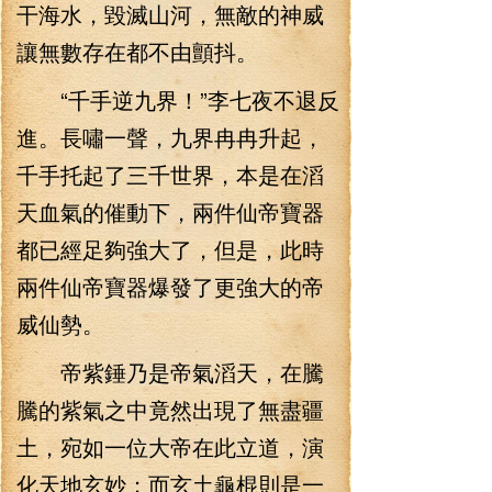
干海水，毀滅山河，無敵的神威
讓無數存在都不由顫抖。
“千手逆九界！”李七夜不退反
進。長嘯一聲，九界冉冉升起，
千手托起了三千世界，本是在滔
天血氣的催動下，兩件仙帝寶器
都已經足夠強大了，但是，此時
兩件仙帝寶器爆發了更強大的帝
威仙勢。
帝紫錘乃是帝氣滔天，在騰
騰的紫氣之中竟然出現了無盡疆
土，宛如一位大帝在此立道，演
化天地玄妙；而玄土龜棍則是一