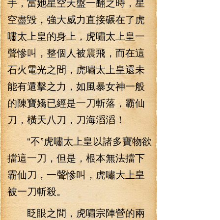
手，當她星空天盤一翻之時，星
空盡毀，強大威力直接碾在了虎
嘯太上皇的身上，虎嘯太上皇一
聲慘叫，整個人被震飛，而在這
石火電光之間，虎嘯太上皇還未
能有還擊之力，如風暴女神一般
的陳寶嬌已經是一刀斬落，霸仙
刀，橫天八刀，刀海滔滔！
“不”虎嘯太上皇以諸多寶物欲
擋這一刀，但是，根本無法擋下
霸仙刀，一聲慘叫，虎嘯大上皇
被一刀斬殺。
眨眼之間，虎嘯宗陣營的兩