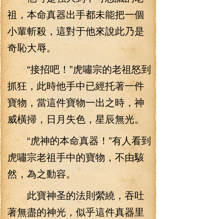
祖，本命真器出手都未能把一個
小輩斬殺，這對于他來說此乃是
奇恥大辱。
“接招吧！”虎嘯宗的老祖怒到
抓狂，此時他手中已經托著一件
寶物，當這件寶物一出之時，神
威橫掃，日月失色，星辰無光。
“虎神的本命真器！”有人看到
虎嘯宗老祖手中的寶物，不由駭
然，為之動容。
此寶神圣的法則縈繞，吞吐
著無盡的神光，似乎這件真器里