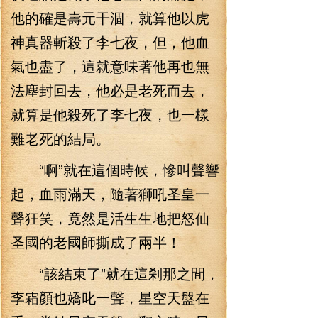
他的確是壽元干涸，就算他以虎
神真器斬殺了李七夜，但，他血
氣也盡了，這就意味著他再也無
法塵封回去，他必是老死而去，
就算是他殺死了李七夜，也一樣
難老死的結局。
“啊”就在這個時候，慘叫聲響
起，血雨滿天，隨著獅吼圣皇一
聲狂笑，竟然是活生生地把怒仙
圣國的老國師撕成了兩半！
“該結束了”就在這剎那之間，
李霜顏也嬌叱一聲，星空天盤在