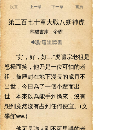
設置
上一章
下一章
書頁
第三百七十章大戰八翅神虎
熊貓書庫 帝霸
🔊點這里聽書
“好，好，好…”虎嘯宗老祖是
怒極而笑，他乃是一位可怕的老
祖，被塵封在地下漫長的歲月不
出世，今日為了一個小輩而出
世，本來以為能手到擒來，沒有
想到竟然沒有占到任何便宜。(文
學館ww.)
他可是強大到不可思議的老