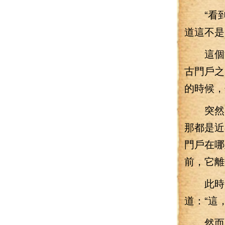
“看到
道這不是
這個淡
古門戶之
的時候，
突然出
那都是近
門戶在哪
前，它離
此時，
道：“這
然而，