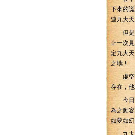
下來的謊
連九大天
但是，
止一次見
定九大天
之地！
虛空門
存在，他
今日，
為之動容
如夢如幻
九大天