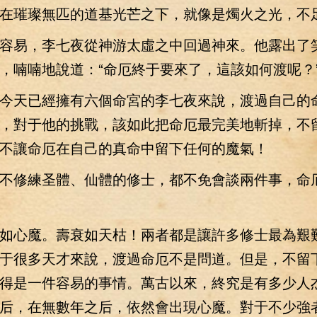
在璀璨無匹的道基光芒之下，就像是燭火之光，不
易，李七夜從神游太虛之中回過神來。他露出了
，喃喃地說道：“命厄終于要來了，這該如何渡呢？
天已經擁有六個命宮的李七夜來說，渡過自己的
，對于他的挑戰，該如此把命厄最完美地斬掉，不
不讓命厄在自己的真命中留下任何的魔氣！
修練圣體、仙體的修士，都不免會談兩件事，命
心魔。壽衰如天枯！兩者都是讓許多修士最為艱
于很多天才來說，渡過命厄不是問道。但是，不留
得是一件容易的事情。萬古以來，終究是有多少人
后，在無數年之后，依然會出現心魔。對于不少強