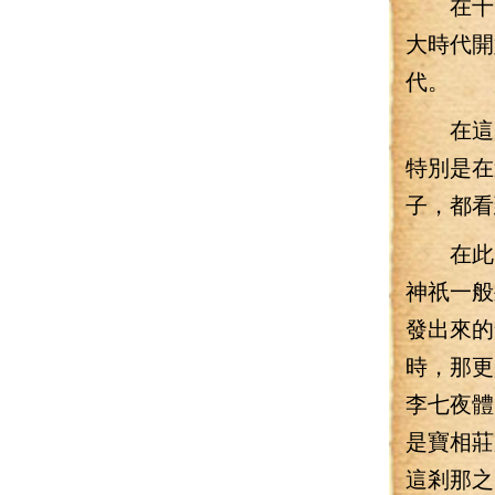
在十多
大時代開
代。
在這一
特別是在
子，都看
在此時
神祇一般
發出來的
時，那更
李七夜體
是寶相莊
這剎那之