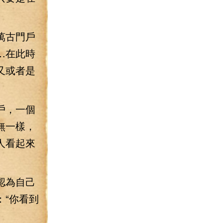
萬古門戶
…在此時
又或者是
戶，一個
無一樣，
人看起來
認為自己
“你看到