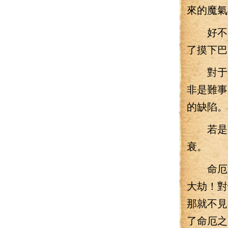
來的魔氣
好不容
了摸下巴
對于今
非是難事
的缺陷。
若是不
衰。
命厄如
大劫！對
那就不見
了命厄之