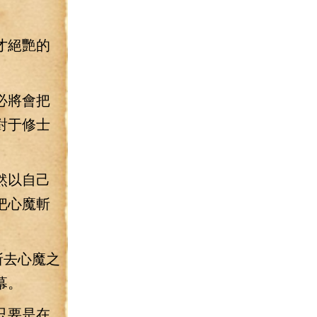
才絕艷的
必將會把
對于修士
然以自己
把心魔斬
斬去心魔之
幕。
只要是在