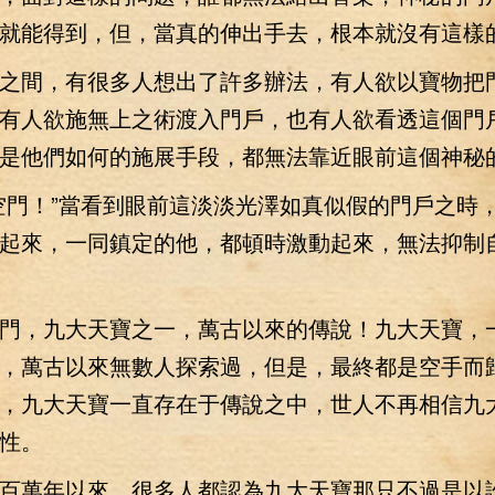
就能得到，但，當真的伸出手去，根本就沒有這樣
間，有很多人想出了許多辦法，有人欲以寶物把
有人欲施無上之術渡入門戶，也有人欲看透這個門
是他們如何的施展手段，都無法靠近眼前這個神秘
門！”當看到眼前這淡淡光澤如真似假的門戶之時
起來，一同鎮定的他，都頓時激動起來，無法抑制
，九大天寶之一，萬古以來的傳說！九大天寶，
，萬古以來無數人探索過，但是，最終都是空手而
，九大天寶一直存在于傳說之中，世人不再相信九
性。
萬年以來，很多人都認為九大天寶那只不過是以