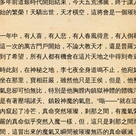
年前道艱時代開始結束，今天五荒沸騰，終于讓
始的繁榮！天驕出世，天才橫空，這將會是一個璀
年中，有人喜，有人悲，有人春風得意，有人倒
這一次的萬古門戶開始，不論大教天才，還是普羅
到了希望，所有人都有機會在這片天地之中得到奇
此刻，在神秘之地，李七夜全身道鳴不止，他宛
坐在那里，寶相莊嚴，雖然他只是王侯，但是，他
氣息卻可怕無比，特別是他胸膛內鎮獄神體的體魄
是有著壓塌諸天、鎮殺神魔的氣息。“嗡——”就在
內竄起了冷芒，真命突然璀璨，剎那之間，有魔氣
嚴的真命似乎突然入魔一樣，但，這只是剎那之間
間，這冒出來的魔氣又瞬間被璀璨無匹的真命碾滅