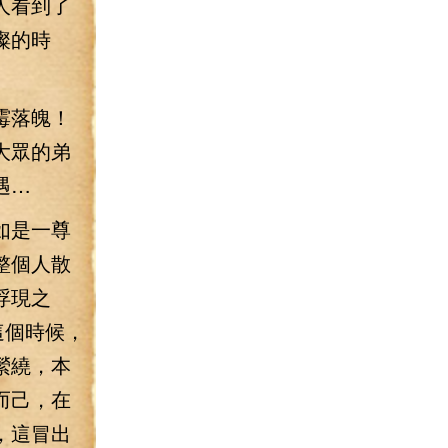
人看到了
璨的時
霉落魄！
大眾的弟
遇…
如是一尊
整個人散
浮現之
這個時候，
縈繞，本
而己，在
，這冒出