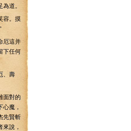
足為道。
笑容。摸
”
命厄這并
留下任何
厄、壽
難面對的
下心魔，
杰先賢斬
者來說，