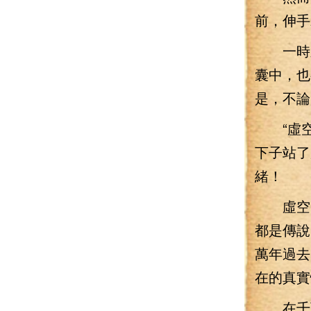
前，伸手
一時之
囊中，也
是，不論
“虛空
下子站了
緒！
虛空門
都是傳說
萬年過去
在的真實
在千百