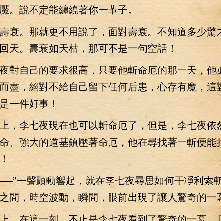
魘。說不定能纏繞著你一輩子。
衰。那就更不用說了，面對壽衰。不知道多少驚
回天。壽衰如天枯，那可不是一句空話！
對自己的要求很高，只要他斬命厄的那一天，他
而盡，絕對不給自己留下任何后患，心存有魔，這
是一件好事！
，李七夜現在也可以斬命厄了，但是，李七夜依
命、強大的道基鎮壓著命厄，他在尋找著一斬便能
！
—”一聲顫動響起，就在李七夜尋思如何干凈利索
之間，時空波動，瞬間，眼前出現了讓人驚奇的一
，在這一刻，不止是李七夜看到了驚奇的一幕，