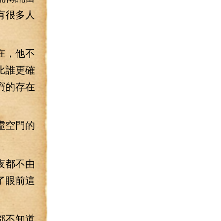
有很多人
在，他不
比誰更確
寶的存在
虛空門的
夜都不由
了眼前這
都不知道