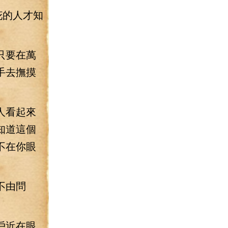
花的人才知
只要在萬
手去撫摸
人看起來
知道這個
不在你眼
不由問
戶近在眼