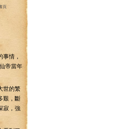
書頁
的事情，
仙帝當年
大世的繁
多艱，斷
深寂，強