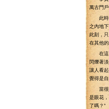
萬古門戶
此時此
之內地下
此刻，只
在其他的
在這一
閃爍著淡
讓人看起
覺得是自
當很多
是眼花，
了嗎？”