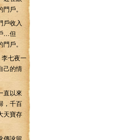
的門戶。
門戶收入
戶…但
的門戶。
，李七夜一
自己的情
一直以來
歸，千百
大天寶存
訛傳訛留