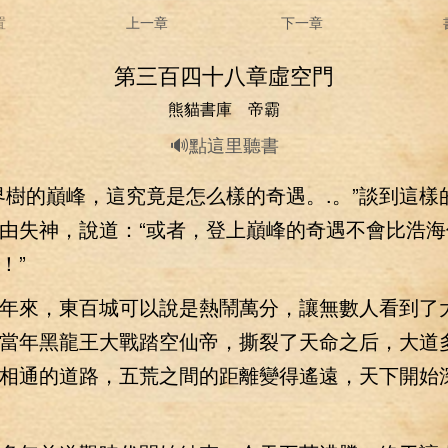
置
上一章
下一章
第三百四十八章虛空門
熊貓書庫 帝霸
🔊點這里聽書
的巔峰，這究竟是怎么樣的奇遇。.。”談到這樣
由失神，說道：“或者，登上巔峰的奇遇不會比浩海
！”
來，東百城可以說是熱鬧萬分，讓無數人看到了
當年黑龍王大戰踏空仙帝，撕裂了天命之后，大道
相通的道路，五荒之間的距離變得遙遠，天下開始