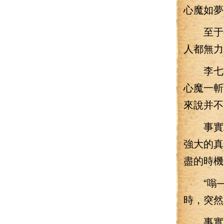
心魔如夢
至于壽
人都無力
李七夜
心魔一斬
來說并不
事實上
強大的真
盡的時機
“嗡—
時，突然
事實上