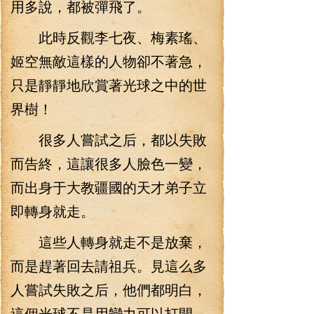
用多說，都被彈飛了。
此時反觀李七夜、梅素瑤、
姬空無敵這樣的人物卻不著急，
只是靜靜地欣賞著光球之中的世
界樹！
很多人嘗試之后，都以失敗
而告終，這讓很多人臉色一變，
而出身于大教疆國的天才弟子立
即轉身就走。
這些人轉身就走不是放棄，
而是趕著回去請祖兵。見這么多
人嘗試失敗之后，他們都明白，
這個光球不是用蠻力可以打開