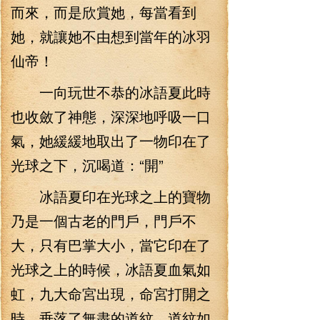
而來，而是欣賞她，每當看到
她，就讓她不由想到當年的冰羽
仙帝！
一向玩世不恭的冰語夏此時
也收斂了神態，深深地呼吸一口
氣，她緩緩地取出了一物印在了
光球之下，沉喝道：“開”
冰語夏印在光球之上的寶物
乃是一個古老的門戶，門戶不
大，只有巴掌大小，當它印在了
光球之上的時候，冰語夏血氣如
虹，九大命宮出現，命宮打開之
時，垂落了無盡的道紋，道紋如