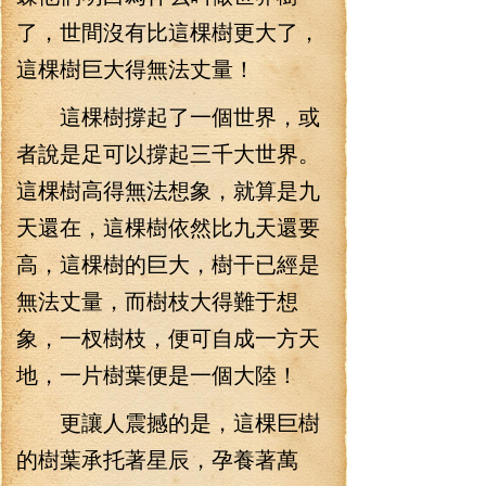
了，世間沒有比這棵樹更大了，
這棵樹巨大得無法丈量！
這棵樹撐起了一個世界，或
者說是足可以撐起三千大世界。
這棵樹高得無法想象，就算是九
天還在，這棵樹依然比九天還要
高，這棵樹的巨大，樹干已經是
無法丈量，而樹枝大得難于想
象，一杈樹枝，便可自成一方天
地，一片樹葉便是一個大陸！
更讓人震撼的是，這棵巨樹
的樹葉承托著星辰，孕養著萬