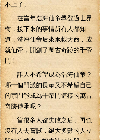
不上了。
在當年浩海仙帝攀登過世界
樹，接下來的事情所有人都知
道，洗海仙帝后來承載天命，成
就仙帝，開創了萬古奇跡的千帝
門！
誰人不希望成為浩海仙帝？
哪一個門派的長輩又不希望自己
的宗門能成為千帝門這樣的萬古
奇跡傳承呢？
當很多人都失敗之后。再也
沒有人去嘗試，絕大多數的人立