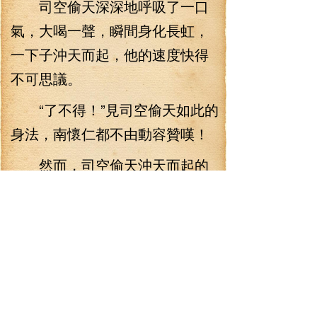
司空偷天深深地呼吸了一口
氣，大喝一聲，瞬間身化長虹，
一下子沖天而起，他的速度快得
不可思議。
“了不得！”見司空偷天如此的
身法，南懷仁都不由動容贊嘆！
然而，司空偷天沖天而起的
時候，他周身一陣陣轟鳴之聲響
起，以他的速度，可以瞬間萬
里，但是，此時他飛行走來卻慢
了不知道多少，因為他感受到了
讓人受承不住的力量從上面鎮壓
下來，這讓他感覺如同雙肩挑著