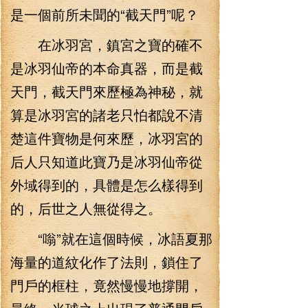
是一個前所未聞的“截天門”呢？
在冰羽宮，鎮宮之寶的確不
是冰羽仙帝的本命真器，而是截
天門，截天門來歷極為神秘，就
算是冰羽宮的諸老只怕都說不清
楚這件寶物是何來歷，冰羽宮的
后人只知道此寶乃是冰羽仙帝從
外域得到的，具體是怎么樣得到
的，后世之人無從得之。
“嗡”就在這個時候，冰語夏那
海量的道紋化作了法則，鎖住了
門戶的框柱，竟然慢慢地撐開，