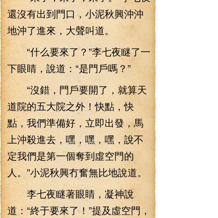
還沒有出到門口，小泥秋興沖沖
地沖了進來，大聲叫道。
“什么要來了？”李七夜瞇了一
下眼睛，說道：“是門戶嗎？”
“沒錯，門戶要開了，就算天
道院的五大院之外！快點，快
點，我們準備好，立即出發，馬
上沖殺進去，嘿，嘿，嘿，說不
定我們是第一個奪到虛空門的
人。”小泥秋興冇奮無比地說道。
李七夜瞇著眼睛，凝神說
道：“終于要來了！”提及虛空門，