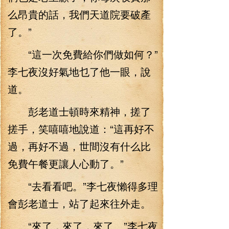
么昂貴的話，我們天道院要破產
了。”
“這一次免費給你們做如何？”
李七夜沒好氣地乜了他一眼，說
道。
彭老道士頓時來精神，搓了
搓手，笑嘻嘻地說道：“這再好不
過，再好不過，世間沒有什么比
免費午餐更讓人心動了。”
“去看看吧。”李七夜懶得多理
會彭老道士，站了起來往外走。
“來了，來了，來了。”李七夜