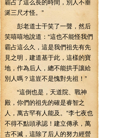
霸占了這么長的時間，別人不垂
涎三尺才怪。”
彭老道士干笑了一聲，然后
笑嘻嘻地說道：“這也不能怪我們
霸占這么久，這是我們祖先有先
見之明，建道基于此，這樣的寶
地，作為后人，總不能拱手讓給
別人嗎？這豈不是愧對先祖！”
“這倒也是，天道院、戰神
殿，你們的祖先的確是睿智之
人，萬古罕有人能及。”李七夜也
不得不點頭承認！建立傳承，萬
古不滅，這除了后人的努力經營