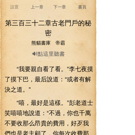
設置
上一章
下一章
書頁
第三百三十二章古老門戶的秘
密
熊貓書庫 帝霸
🔊點這里聽書
“我要親自看了看。”李七夜摸
了摸下巴，最后說道：“或者有解
決之道。”
“嘻，最好是這樣。”彭老道士
笑嘻嘻地說道：“不過，你也千萬
不要收那么昂貴的費用，好歹我
們也是老主顧了，你每次收費那