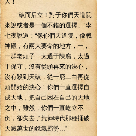
人！
“破而后立！對于你們天道院
來說或者是一個不錯的選擇。”李
七夜說道：“像你們天道院，像戰
神殿，有兩大要命的地方，一，
一群老頭子，太過于陳腐，太過
于保守，沒有從頭再來的決心，
沒有殺到天破，從一窮二白再從
頭開始的決心！你們一直選擇自
成天地，把自己困在自己的天地
之中，雖然，你們一直屹立不
倒，卻失去了荒莽時代那種捅破
天滅萬世的銳氣霸勢…”