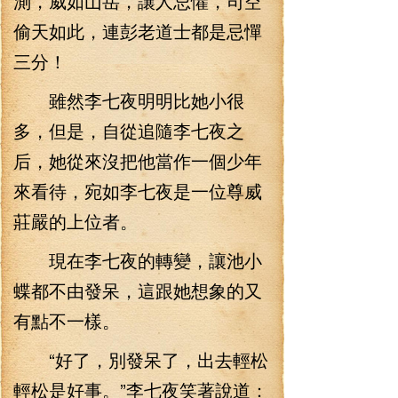
測，威如山岳，讓人忌懼，司空
偷天如此，連彭老道士都是忌憚
三分！
雖然李七夜明明比她小很
多，但是，自從追隨李七夜之
后，她從來沒把他當作一個少年
來看待，宛如李七夜是一位尊威
莊嚴的上位者。
現在李七夜的轉變，讓池小
蝶都不由發呆，這跟她想象的又
有點不一樣。
“好了，別發呆了，出去輕松
輕松是好事。”李七夜笑著說道：