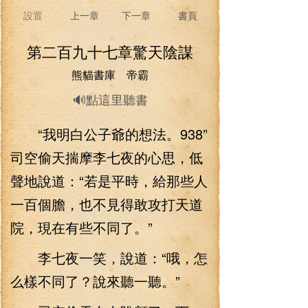
設置
上一章
下一章
書頁
第二百九十七章驚天陰謀
熊貓書庫 帝霸
🔊點這里聽書
“我明白公子爺的想法。938”
司空偷天揣摩李七夜的心思，低
聲地說道：“若是平時，給那些人
一百個膽，也不見得敢攻打天道
院，現在有些不同了。”
李七夜一笑，說道：“哦，怎
么樣不同了？說來聽一聽。”