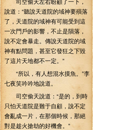
司空偷天左右盼顧了一下，
說道：“聽說天道院的域神要殞落
了，天道院的域神有可能受到這
一次門戶的影響，不止是隕落，
說不定會暴走。傳說天道院的域
神有點問題，甚至它發狂之下毀
了這片天地都不一定。”
“所以，有人想混水摸魚。”李
七夜笑吟吟地說道。
司空偷天說道：“是的，到時
只怕天道院是難于自顧，說不定
會亂成一片，在那個時候，那絕
對是趁火搶劫的好機會。”