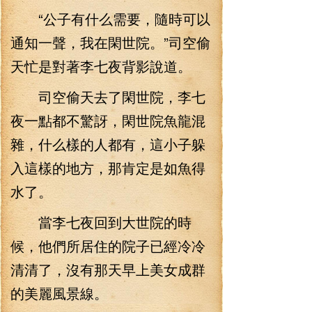
“公子有什么需要，隨時可以
通知一聲，我在閑世院。”司空偷
天忙是對著李七夜背影說道。
司空偷天去了閑世院，李七
夜一點都不驚訝，閑世院魚龍混
雜，什么樣的人都有，這小子躲
入這樣的地方，那肯定是如魚得
水了。
當李七夜回到大世院的時
候，他們所居住的院子已經冷冷
清清了，沒有那天早上美女成群
的美麗風景線。