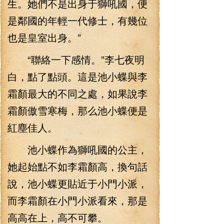
生。她們不是出身于獅吼國，便
是鄰國的年輕一代修士，有幾位
也是皇室出身。”
“聯絡一下感情。”李七夜明
白，點了點頭。這是池小蝶與李
霜顏最大的不同之處，如果說李
霜顏傲雪寒梅，那么池小蝶便是
紅塵佳人。
池小蝶作為獅吼國的公主，
她起始點不如李霜顏高，換句話
說，池小蝶更貼近于小門小派，
而李霜顏在小門小派看來，那是
高高在上，高不可攀。