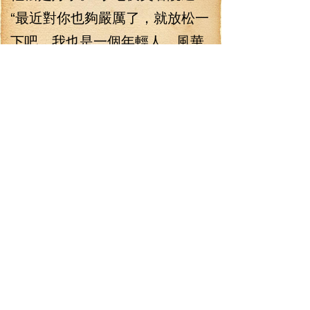
“最近對你也夠嚴厲了，就放松一
下吧，我也是一個年輕人，風華
正茂，是不是？這么熱鬧的事情
怎么不能去湊一湊熱鬧呢。”
李七夜也頗為感慨，最近對
池小蝶也的確是嚴厲。回到東百
城之后，太多過去的往事了，太
多塵封的血戰了，追憶過去，不
免讓他是沉甸甸的。
同時，愛之深，切之也深。
這里的愛，當然不是指的愛池小
蝶，池家祖先百戰神皇曾是他座