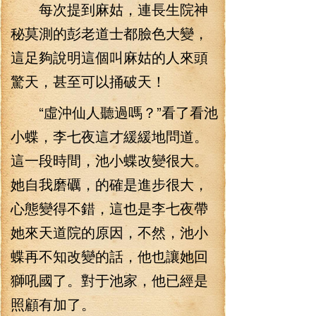
每次提到麻姑，連長生院神
秘莫測的彭老道士都臉色大變，
這足夠說明這個叫麻姑的人來頭
驚天，甚至可以捅破天！
“虛沖仙人聽過嗎？”看了看池
小蝶，李七夜這才緩緩地問道。
這一段時間，池小蝶改變很大。
她自我磨礪，的確是進步很大，
心態變得不錯，這也是李七夜帶
她來天道院的原因，不然，池小
蝶再不知改變的話，他也讓她回
獅吼國了。對于池家，他已經是
照顧有加了。