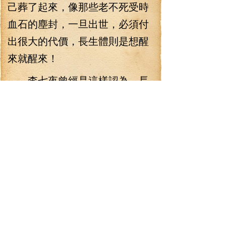
己葬了起來，像那些老不死受時
血石的塵封，一旦出世，必須付
出很大的代價，長生體則是想醒
來就醒來！
李七夜曾經是這樣認為，長
生體或者不是世界最難練的一門
體術，也不是世間最難練的功
法，但是，它卻是世間最不可能
練成的功法體術！
“長生體！”聽到李七夜談長生
體，池小蝶一時之間也不由為之
向往，她不由想到了她爺爺本家
的始祖霸仙獅王，他們始祖也曾