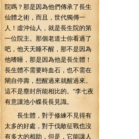
院嗎？那是因為他們傳承了長生
仙體之術，而且，世代獨傳一
人！虛沖仙人，就是長生院的第
一位院主。那個老道士你看過了
吧，他天天睡不醒，那不是因為
他嗜睡，那是因為他是長生體！
長生體不需要時血石，也不需在
閘自停壽，想醒過來就醒過來。
這不是塵封所能相比的。”李七夜
有意讓池小蝶長長見識。
長生體，對于修練不見得有
太多的好處，對于伐敵征戰也沒
有多大的相助，但是，它能讓人