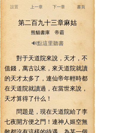
設置
上一章
下一章
書頁
第二百九十三章麻姑
熊貓書庫 帝霸
🔊點這里聽書
對于天道院來說，天才，不
值錢，萬古以來，來天道院就讀
的天才太多了，連仙帝年輕時都
在天道院就讀過，在當世來說，
天才算得了什么！
問題是，現在天道院給了李
七夜開方便之門！連神人姬空無
敵都沒有這樣的待遇。為某一個