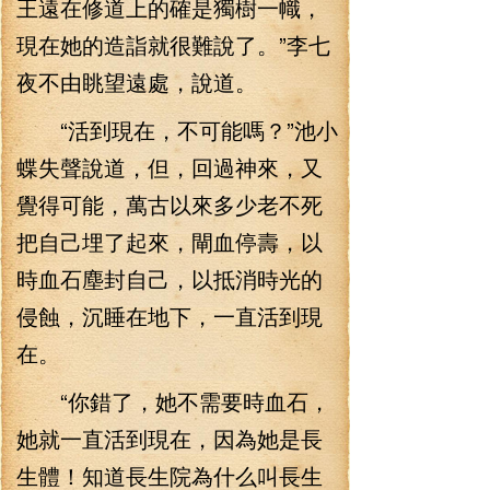
王遠在修道上的確是獨樹一幟，
現在她的造詣就很難說了。”李七
夜不由眺望遠處，說道。
“活到現在，不可能嗎？”池小
蝶失聲說道，但，回過神來，又
覺得可能，萬古以來多少老不死
把自己埋了起來，閘血停壽，以
時血石塵封自己，以抵消時光的
侵蝕，沉睡在地下，一直活到現
在。
“你錯了，她不需要時血石，
她就一直活到現在，因為她是長
生體！知道長生院為什么叫長生