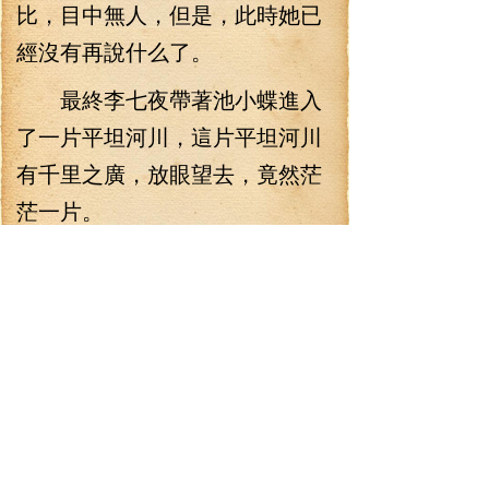
比，目中無人，但是，此時她已
經沒有再說什么了。
最終李七夜帶著池小蝶進入
了一片平坦河川，這片平坦河川
有千里之廣，放眼望去，竟然茫
茫一片。
池小蝶一路隨著李七夜前
行，她都不知道這是去哪里，雖
然她是獅吼國的公主，但是，對
這片山河知道得少之又少。
最終，在這一片平坦河川盡
頭有一座不高不低的山嶺。若是