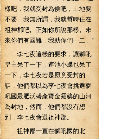
樣吧，我就受封為侯吧，土地要
不要。我無所謂，我就暫時住在
祖神郡吧。正如你所說那樣。未
來你們有國難，我助你們一二。”
李七夜這樣的要求，讓獅吼
皇主呆了一下，連池小蝶也呆了
一下，李七夜若是愿意受封的
話，他們都以為李七夜會挑選獅
吼國最肥沃盛產寶金靈藥的山河
為封地，然而，他們都沒有想
到，李七夜會選祖神郡。
祖神郡一直在獅吼國的北