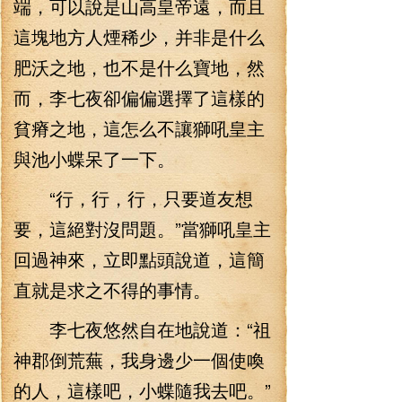
端，可以說是山高皇帝遠，而且
這塊地方人煙稀少，并非是什么
肥沃之地，也不是什么寶地，然
而，李七夜卻偏偏選擇了這樣的
貧瘠之地，這怎么不讓獅吼皇主
與池小蝶呆了一下。
“行，行，行，只要道友想
要，這絕對沒問題。”當獅吼皇主
回過神來，立即點頭說道，這簡
直就是求之不得的事情。
李七夜悠然自在地說道：“祖
神郡倒荒蕪，我身邊少一個使喚
的人，這樣吧，小蝶隨我去吧。”