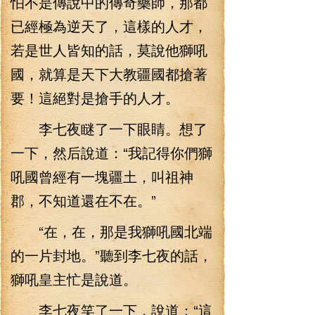
怕不是傳說中的傳奇藥師，那都
已經極為逆天了，這樣的人才，
若是世人皆知的話，莫說他獅吼
國，就算是天下大教疆國都搶著
要！這絕對是搶手的人才。
李七夜瞇了一下眼睛。想了
一下，然后說道：“我記得你們獅
吼國曾經有一塊疆土，叫祖神
郡，不知道還在不在。”
“在，在，那是我獅吼國北端
的一片封地。”聽到李七夜的話，
獅吼皇主忙是說道。
李七夜笑了一下，說道：“這