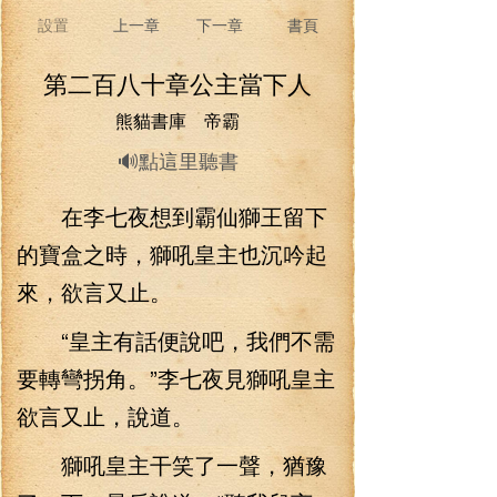
設置
上一章
下一章
書頁
第二百八十章公主當下人
熊貓書庫 帝霸
🔊點這里聽書
在李七夜想到霸仙獅王留下
的寶盒之時，獅吼皇主也沉吟起
來，欲言又止。
“皇主有話便說吧，我們不需
要轉彎拐角。”李七夜見獅吼皇主
欲言又止，說道。
獅吼皇主干笑了一聲，猶豫