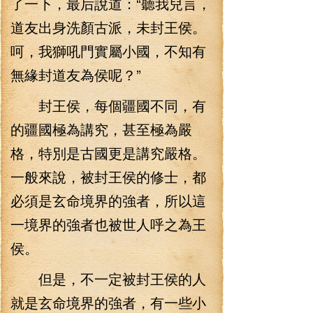
了一下，最后說道：“聽我兒言，
道友出身洗顏古派，未封王侯。
呵，我獅吼門實屬小國，不知有
無緣封道友為侯呢？”
封王侯，每個疆國不同，有
的疆國極為講究，甚至極為嚴
格，特別是古國更是講究嚴格。
一般來說，被封王侯的修士，都
必須是玄命境界的強者，所以這
一境界的強者也被世人呼之為王
侯。
但是，不一定被封王侯的人
就是玄命境界的強者，有一些小