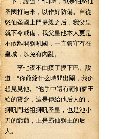
一下，說道：“同時，也是怕怒仙
圣國打過來，以作好防備。自從
怒仙圣國上門提親之后，我父皇
就下令戒備，我父皇他本人更是
不敢離開獅吼國，一直鎮守冇在
皇城，以免有內亂。”
李七夜不由摸了摸下巴。說
道：“你爺爺什么時間出關，我倒
想見見他。”他手中還有霸仙獅王
給的寶盒，這是傳給他后人的，
獅吼門老祖獅吼圣皇，也是池小
刀的爺爺，正是霸仙獅王的后
人。