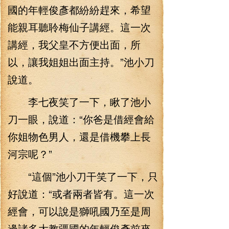
國的年輕俊彥都紛紛趕來，希望
能親耳聽聆梅仙子講經。這一次
講經，我父皇不方便出面，所
以，讓我姐姐出面主持。”池小刀
說道。
李七夜笑了一下，瞅了池小
刀一眼，說道：“你爸是借經會給
你姐物色男人，還是借機攀上長
河宗呢？”
“這個”池小刀干笑了一下，只
好說道：“或者兩者皆有。這一次
經會，可以說是獅吼國乃至是周
邊諸多大教疆國的年輕俊彥前來