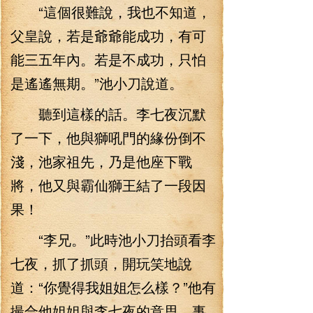
“這個很難說，我也不知道，
父皇說，若是爺爺能成功，有可
能三五年內。若是不成功，只怕
是遙遙無期。”池小刀說道。
聽到這樣的話。李七夜沉默
了一下，他與獅吼門的緣份倒不
淺，池家祖先，乃是他座下戰
將，他又與霸仙獅王結了一段因
果！
“李兄。”此時池小刀抬頭看李
七夜，抓了抓頭，開玩笑地說
道：“你覺得我姐姐怎么樣？”他有
撮合他姐姐與李七夜的意思，事