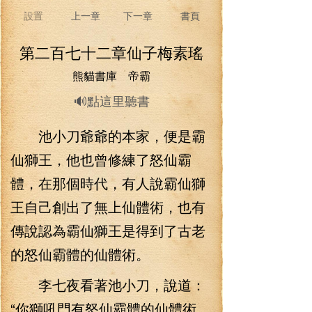
設置
上一章
下一章
書頁
第二百七十二章仙子梅素瑤
熊貓書庫 帝霸
🔊點這里聽書
池小刀爺爺的本家，便是霸
仙獅王，他也曾修練了怒仙霸
體，在那個時代，有人說霸仙獅
王自己創出了無上仙體術，也有
傳說認為霸仙獅王是得到了古老
的怒仙霸體的仙體術。
李七夜看著池小刀，說道：
“你獅吼門有怒仙霸體的仙體術