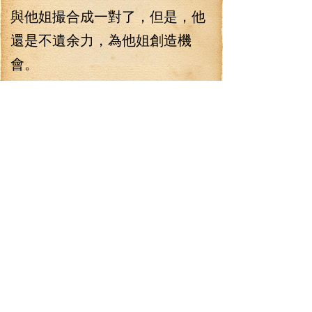
與他姐撮合成一對了，但是，他
還是不遺余力，為他姐創造機
會。
“我旁觀就是了。”李七夜笑著
說道：“這樣的小事情，你姐弟倆
都能擺平。”他又怎么不知道池小
刀的心思呢。
池小刀不再說什么，與李七
夜相處，他也明白機會是靠自己
去取奪的，他姐的確是錯過了好
機會，沒得到李七夜的青睞。
梅仙子入獅吼國皇城講經，