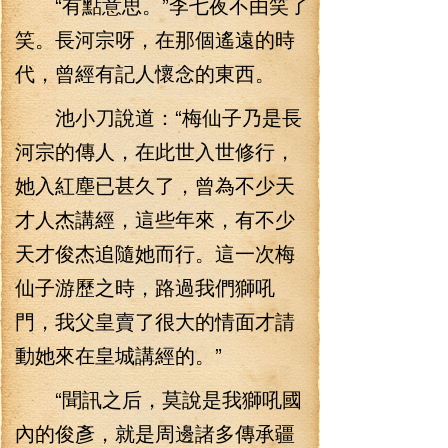
“有點意思。”李七夜不由笑了
笑。長河宗呀，在那個遙遠的時
代，曾經有記人懷念的東西。
池小刀說道：“梅仙子乃是長
河宗的傳人，在此世入世修行，
她入紅塵已甚久了，曾為不少天
才人杰講經，這些年來，有不少
天才俊杰追隨她而行。這一次梅
仙子游歷之時，路過我們獅吼
門，我父皇賣了很大的情面才請
動她來在皇城講經的。”
“聞訊之后，莫說是我獅吼國
內的俊彥，就是周邊諸多傳承疆