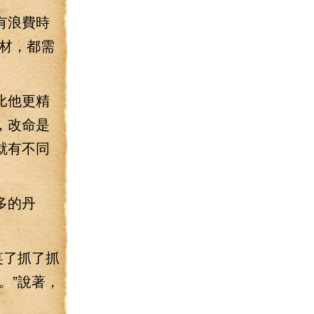
有浪費時
材，都需
比他更精
，改命是
就有不同
多的丹
笑了抓了抓
。”說著，