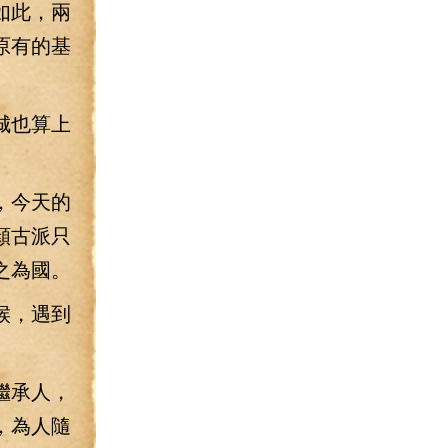
如此，兩
原有的基
城也算上
，今天的
顏古派只
之為國。
候，遇到
繼承人，
，為人隨