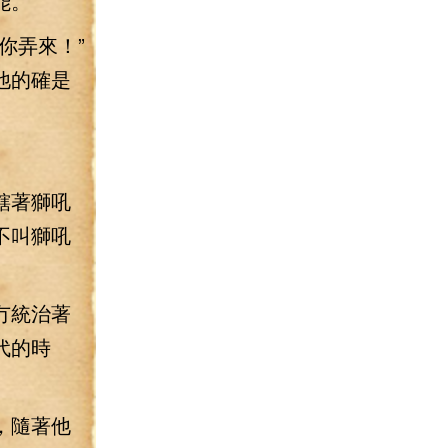
。”
你弄來！”
他的確是
轄著獅吼
不叫獅吼
冇統治著
代的時
，隨著他