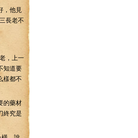
好，他見
三長老不
老，上一
不知道要
么樣都不
要的藥材
刀終究是
一橫，說