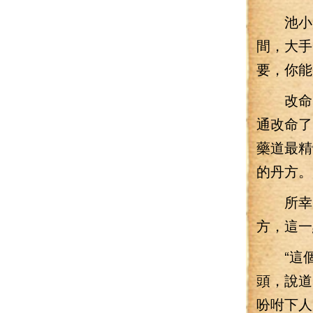
池小刀
間，大手
要，你能
改命，
通改命了
藥道最精
的丹方。
所幸的
方，這一
“這個
頭，說道
吩咐下人