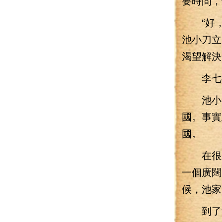
要時間，
“好，
池小刀立
渴望解決
李七夜
池小刀
國。事實
國。
在很久
一個廣闊
候，池家
到了池