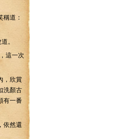
笑稱道：
說道。
，這一次
內，欣賞
如洗顏古
頗有一番
，依然還