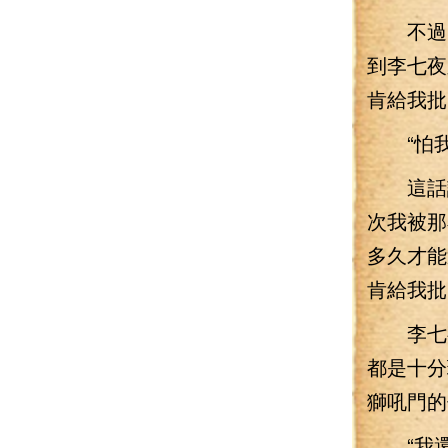
不過，
到李七夜
肯給我批
“怕我
這話讓
次我被那
多久才能
肯給我批
李七夜
都是十分
獅吼門的
“我還