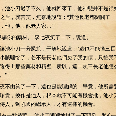
池小刀過了不久，他就回來了，他神態并不是很
之后，就苦笑，無奈地說道：“其他長老都閉關了，
，他，他，他老人家…”
騙你的藥材。”李七夜笑了一下，說道。
池小刀十分尷尬，干笑地說道：“這也不能怪三長
小賊騙慘了，若不是長老他們免了我的債，只怕我
還得上那些藥材和精璧！所以，這一次三長老他怎
。”
不由笑了一下，這也是能理解的，畢竟，他所需
珍貴，換作是他人，根本就不可能有機會批，池小
傳人，獅吼國的繼承人，才有這樣的機會。
有一點積蓄。”池小刀狠狠地抓了一下頭發，將心