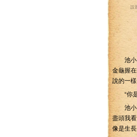
設
池小刀
金龜握在
說的一樣
“你是
池小刀
盡頭我看
像是生長