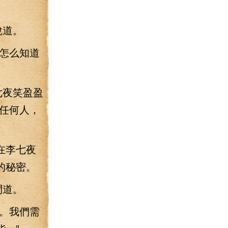
說道。
怎么知道
七夜笑盈盈
任何人，
在李七夜
的秘密。
問道。
。我們需