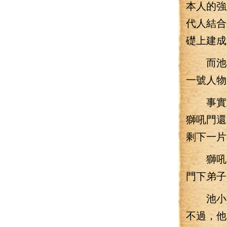
本人的強
代人結合
礎上建成
而池小
一號人物
事實上
獅吼門還
剩下一片
獅吼門
門下弟子
池小刀
不過，他