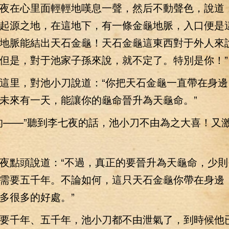
在心里面輕輕地嘆息一聲，然后不動聲色，說道：
起源之地，在這地下，有一條金龜地脈，入口便是
地脈能結出天石金龜！天石金龜這東西對于外人來
但是，對于池家子孫來說，就不定了。特別是你！”
里，對池小刀說道：“你把天石金龜一直帶在身邊
未來有一天，能讓你的龜命晉升為天龜命。”
——”聽到李七夜的話，池小刀不由為之大喜！又
點頭說道：“不過，真正的要晉升為天龜命，少則
需要五千年。不論如何，這只天石金龜你帶在身邊
多很多的好處。”
千年、五千年，池小刀都不由泄氣了，到時候他