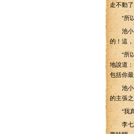
走不動了
“所以
池小刀
的！這，
“所以
地說道：
包括你最
池小刀
的主張之
“我真
李七夜