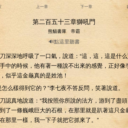
置
上一章
下一章
第二百五十三章獅吼門
熊貓書庫 帝霸
🔊點這里聽書
深深地呼吸了一口氣，說道：“這，這，這是什么
手中的時候，他有著一種說不出來的感覺，正好像
，似乎這金龜真的是姓池！
怎么樣得到它的？”李七夜不答反問，笑著說道。
認真地說道：“我按照你所說的法方，游到了盡頭
到了一條巍峨巨大的石根，在那里就是趴著這只金
在那里一樣，我一下子就把它抓來了。”