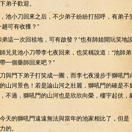
下弟子歡迎。
池小刀回來之后，不少弟子紛紛打招呼，有弟子
一趟可有收獲？”
弟這一次回祖地，可有啟發？”也有師姐開玩笑地
兄見池小刀帶李七夜回來，也笑稱說道：“池師弟
帶一個藥師回來吧？”
與門下弟子打笑成一團，而李七夜漫步于獅吼門
的山河景色！若是論山河之壯麗，獅吼門的確是不
，不過，獅吼門的山河也是欣欣向榮，樓宇起伏，
天的獅吼門遠遠無法與當年的池家相比了，但是
力的。