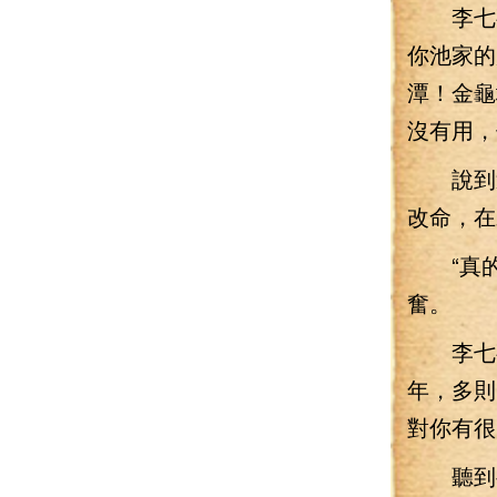
李七夜
你池家的
潭！金龜
沒有用，
說到這
改命，在
“真的
奮。
李七夜
年，多則
對你有很
聽到要