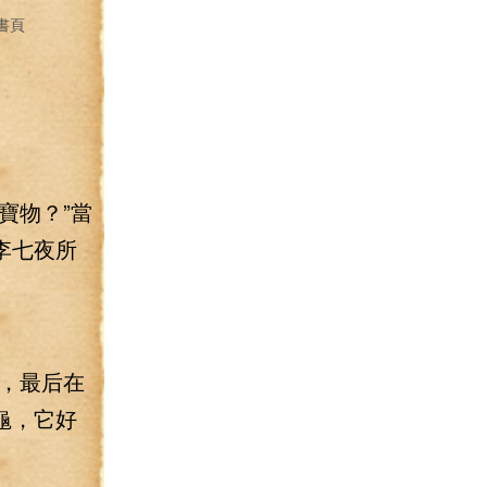
書頁
寶物？”當
李七夜所
，最后在
龜，它好