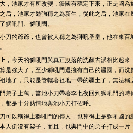
大，池家才有所改變，疆國有穩定下來，正是國為
之后，池家才勉強稱之為新生，從此之后，池家在
了獅吼門、獅吼國。
刀的爺爺，也曾被人稱之為獅吼圣皇，他在東百
。
，今天的獅吼門與真正沒落的洗顏古派相比起來
算是強大了，至少獅吼門還擁有自己的疆國，而洗
祖地了，只能是管轄著祖地一帶的疆土了，無法稱
弟子上萬，當池小刀帶著李七夜回到獅吼門的時
，都是十分熱情地與池小刀打招呼。
可以稱得上獅吼門的傳人，也算得上是獅吼國的
本人倒沒有架子，而且，也與門中的弟子打成一片