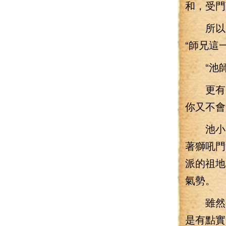
和，受門
所以，
“師兄這
“池師
更有師
你又不會
池小刀
著獅吼門
派的祖地
氣勢。
雖然今
是有點實