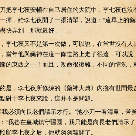
把李七夜安頓在自己居住的大院中，李七夜也沒
一揮，給李七夜開了一張清單，說道：“這單上的藥
盡快弄到，那就最好。”
李七夜又不是第一次做，可以說，在當世沒有人
，當年他與藥神在這一條道路上走了很遠，可以說
髓的東西之一！而且，改命很復雜，不同的情況，
是，李七夜所修練的《藥神大典》內擁有世間最
點對于李七夜來說，這并不是問題。
我必須向長老們請示才行。”池小刀一看清單，苦
：“我爸在皇城鎮守疆國，我只能是向長老們請示了
照顧李七夜之后，他就匆匆離開了。