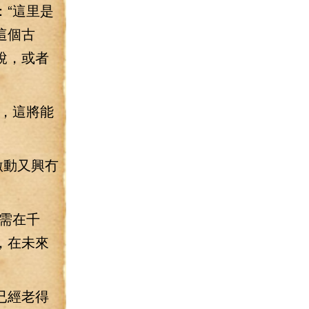
“這里是
這個古
說，或者
，這將能
激動又興冇
需在千
，在未來
已經老得