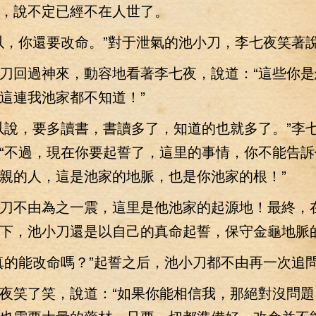
，說不定已經不在人世了。
，你還要改命。”對于泄氣的池小刀，李七夜笑著
回過神來，動容地看著李七夜，說道：“這些你是
這連我池家都不知道！”
說，要多讀書，書讀多了，知道的也就多了。”李
“不過，現在你要起誓了，這里的事情，你不能告訴
親的人，這是池家的地脈，也是你池家的根！”
不由為之一震，這里是他池家的起源地！最終，
下，池小刀還是以自己的真命起誓，保守金龜地脈
的能改命嗎？”起誓之后，池小刀都不由再一次追
笑了笑，說道：“如果你能相信我，那絕對沒問題