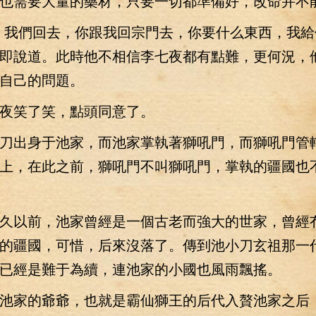
也需要大量的藥材，只要一切都準備好，改命并不能
我們回去，你跟我回宗門去，你要什么東西，我給
即說道。此時他不相信李七夜都有點難，更何況，
自己的問題。
笑了笑，點頭同意了。
出身于池家，而池家掌執著獅吼門，而獅吼門管
上，在此之前，獅吼門不叫獅吼門，掌執的疆國也
以前，池家曾經是一個古老而強大的世家，曾經
的疆國，可惜，后來沒落了。傳到池小刀玄祖那一
已經是難于為續，連池家的小國也風雨飄搖。
家的爺爺，也就是霸仙獅王的后代入贅池家之后