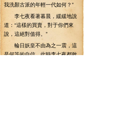
我洗顏古派的年輕一代如何？”
李七夜看著暮晨，緩緩地說
道：“這樣的買賣，對于你們來
說，這絕對值得。”
輪日妖皇不由為之一震，這
是何等的自信，此時李七夜都敢
言登臨九天，承載天命了，要知
道，每一個時代，仙帝只有一
位，世間的天命只有一條！
暮晨望著李七夜，一直沒有
說話，一時之間，所有人都看著
暮晨，畢竟，年輕一輩能與戰神