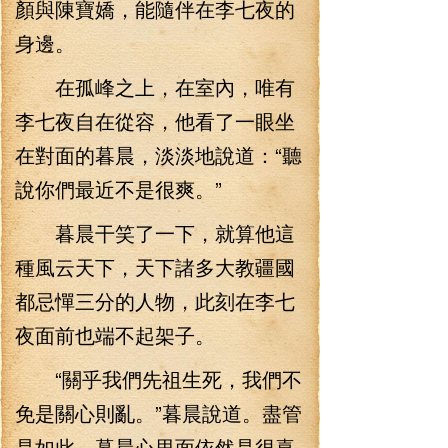
顏與陳寶嬌，能隨伴在李七夜的
身邊。
在孤峰之上，在室內，唯有
李七夜自在從容，他看了一眼坐
在對面的暮晨，淡淡地說道：“聽
說你們最近不是很爽。”
暮晨干笑了一下，就算他這
種風云天下，天下諸多大教疆國
都忌憚三分的人物，此刻在李七
夜面前也端不起架子。
“關乎我們先祖生死，我們不
免是關心則亂。”暮晨說道。盡管
是如此，暮晨心里面依然是很喜