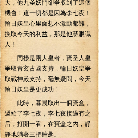
天，他九圣妖門卻爭取到了這個
機會！這一切都是因為李七夜！
輪日妖皇心里面想不激動都難，
換取今天的利益，那是他慧眼識
人！
同樣是兩大皇者，寶圣人皇
爭取青玄古國支持，輪日妖皇爭
取戰神殿支持，毫無疑問，今天
輪日妖皇是更成功！
此時，暮晨取出一個寶盒，
遞給了李七夜，李七夜接過冇之
后，打開一看，在寶盒之內，靜
靜地躺著三把鑰匙。