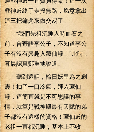
過戰神殿一直寶貝得緊！這一次
戰神殿終于走投無路，愿意拿出
這三把鑰匙來做交易了。
“我們先祖沉睡入時血石之
前，曾寄語李公子，不知道李公
子有沒有興趣入藏仙殿。”此時，
暮晨認真鄭重地說道。
聽到這話，輪日妖皇為之劇
震！抽了一口冷氣，拜入藏仙
殿，這簡直就是不可思議的事
情，就算是戰神殿最有天賦的弟
子都沒有這樣的資格！藏仙殿的
老祖一直都沉睡，基本上不收