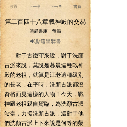
設置
上一章
下一章
書頁
第二百四十八章戰神殿的交易
熊貓書庫 帝霸
🔊點這里聽書
對于古鐵守來說，對于洗顏
古派來說，莫說是暮晨這種戰神
殿的老祖，就算是江老這種級別
的長老，在平時，洗顏古派都沒
資格面見這樣的人物！今天，戰
神殿老祖親自駕臨，為洗顏古派
站臺，力挺洗顏古派，這對于他
們洗顏古派上下來說是何等的榮