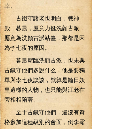
幸。
古鐵守諸老也明白，戰神
殿，暮晨，愿意力挺洗顏古派，
愿意為洗顏古派站臺，那都是因
為李七夜的原因。
暮晨駕臨洗顏古派，也未與
古鐵守他們多說什么，他是要獨
單與李七夜談談，就算是輪日妖
皇這樣的人物，也只能與江老在
旁相相陪著。
至于古鐵守他們，還沒有資
格參加這種級別的會面，倒李霜