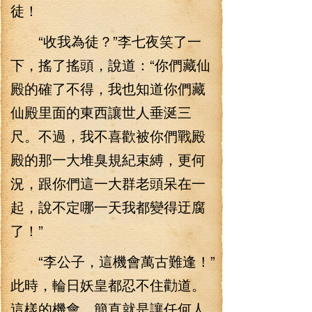
徒！
“收我為徒？”李七夜笑了一
下，搖了搖頭，說道：“你們藏仙
殿的確了不得，我也知道你們藏
仙殿里面的東西讓世人垂涎三
尺。不過，我不喜歡被你們戰殿
殿的那一大堆臭規紀束縛，更何
況，跟你們這一大群老頭呆在一
起，說不定哪一天我都變得迂腐
了！”
“李公子，這機會萬古難逢！”
此時，輪日妖皇都忍不住勸道。
這樣的機會，簡直就是讓任何人