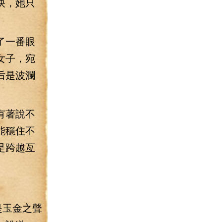
快，她只
了一番眼
女子，宛
后是波瀾
有著說不
能穩住不
是跨越亙
。
是玉金之聲