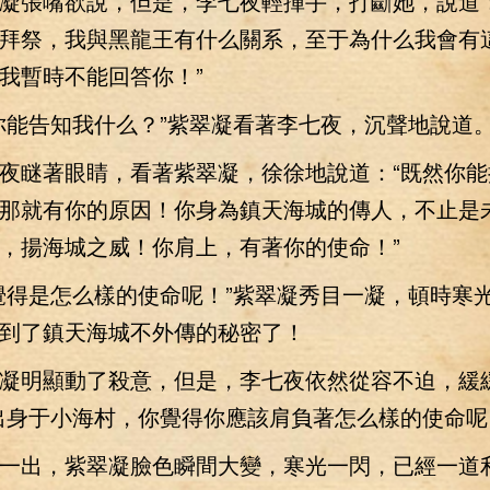
張嘴欲說，但是，李七夜輕揮手，打斷她，說道：
拜祭，我與黑龍王有什么關系，至于為什么我會有
我暫時不能回答你！”
能告知我什么？”紫翠凝看著李七夜，沉聲地說道
瞇著眼睛，看著紫翠凝，徐徐地說道：“既然你能
那就有你的原因！你身為鎮天海城的傳人，不止是
，揚海城之威！你肩上，有著你的使命！”
得是怎么樣的使命呢！”紫翠凝秀目一凝，頓時寒
到了鎮天海城不外傳的秘密了！
明顯動了殺意，但是，李七夜依然從容不迫，緩
出身于小海村，你覺得你應該肩負著怎么樣的使命呢
出，紫翠凝臉色瞬間大變，寒光一閃，已經一道