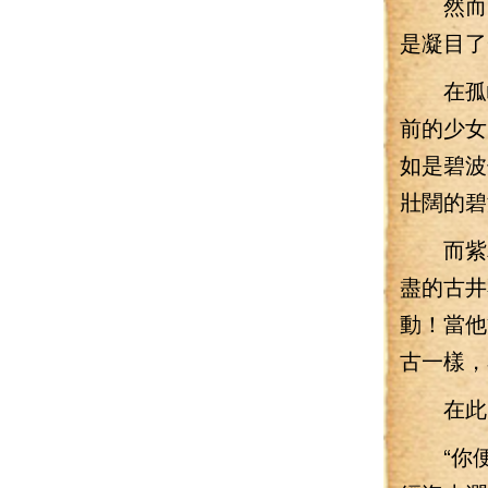
然而，
是凝目了
在孤峰
前的少女
如是碧波
壯闊的碧
而紫翠
盡的古井
動！當他
古一樣，
在此時
“你便