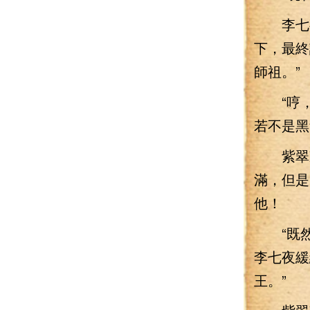
李七夜
下，最終
師祖。”
“哼，
若不是黑
紫翠凝
滿，但是
他！
“既然
李七夜緩
王。”