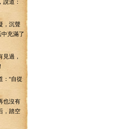
，說道：
凝，沉聲
話中充滿了
有見過，
！
：“自從
再也沒有
后，踏空