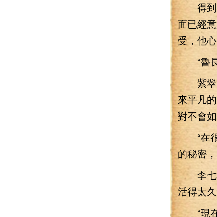
得到了
面已經意
受，他心
“魯長
紫翠凝
來平凡的
對不會如
“在很
的秘密，
李七夜
活得太久
“現在