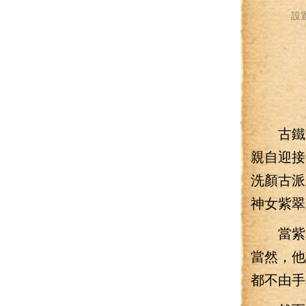
設
古鐵守
親自迎接
洗顏古派
神女紫翠
當紫翠
當然，他
都不由手