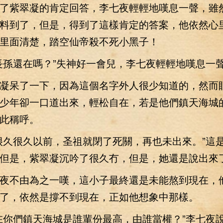
紫翠凝的肯定回答，李七夜輕輕地嘆息一聲，雖
料到了，但是，得到了這樣肯定的答案，他依然心
里面清楚，踏空仙帝殺不死小黑子！
孫還在嗎？”失神好一會兒，李七夜輕輕地嘆息一
呆了一下，因為這個名字外人很少知道的，然而
少年卻一口道出來，輕松自在，若是他們鎮天海城
此稱呼。
久很久以前，圣祖就閉了死關，再也未出來。”這
但是，紫翠凝沉吟了很久冇，但是，她還是說出來
不由為之一嘆，這小子最終還是未能熬到現在，
了，依然是撐不到現在，正如他想象中那樣。
你們鎮天海城是誰輩份最高，由誰當權？”李七夜