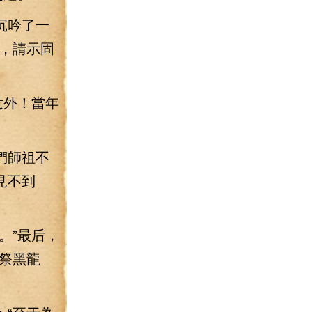
沉吟了一
，請示固
意外！當年
們師祖不
見不到
。”最后，
祭黑龍