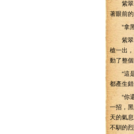
紫翠凝
著眼前的
“拿黑
紫翠凝
槍一出，
動了整個
“這是
都產生錯
“你還
一招，黑
天的氣息
不馴的烈