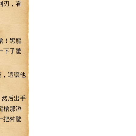
利刃，看
槍！黑龍
一下子驚
震，這讓他
。然后出手
龍槍那滔
一把舛驁