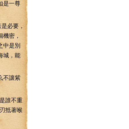
如是一尊
若是必要，
個機密，
之中是別
海城，能
么不讓紫
是誰不重
刃抵著喉