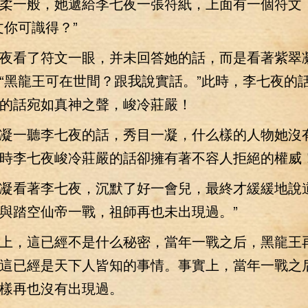
柔一般，她遞給李七夜一張符紙，上面有一個符文
文你可識得？”
看了符文一眼，并未回答她的話，而是看著紫翠
“黑龍王可在世間？跟我說實話。”此時，李七夜的
的話宛如真神之聲，峻冷莊嚴！
一聽李七夜的話，秀目一凝，什么樣的人物她沒
時李七夜峻冷莊嚴的話卻擁有著不容人拒絕的權威
看著李七夜，沉默了好一會兒，最終才緩緩地說道
與踏空仙帝一戰，祖師再也未出現過。”
，這已經不是什么秘密，當年一戰之后，黑龍王
這已經是天下人皆知的事情。事實上，當年一戰之
樣再也沒有出現過。