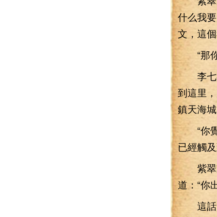
紫翠凝
什么我要
文，這個
“那你
李七夜
到這里，
鎮天海城
“你覺
已經觸及
紫翠凝
道：“你
這話一