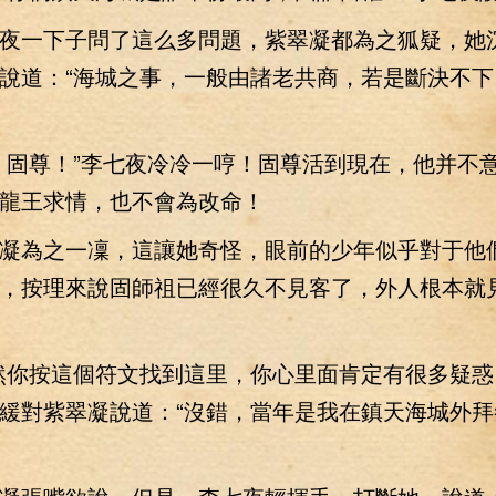
一下子問了這么多問題，紫翠凝都為之狐疑，她
說道：“海城之事，一般由諸老共商，若是斷決不下
固尊！”李七夜冷冷一哼！固尊活到現在，他并不
龍王求情，也不會為改命！
為之一凜，這讓她奇怪，眼前的少年似乎對于他
，按理來說固師祖已經很久不見客了，外人根本就
你按這個符文找到這里，你心里面肯定有很多疑惑
緩對紫翠凝說道：“沒錯，當年是我在鎮天海城外拜