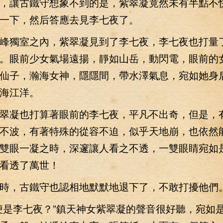
讓古鐵守想象不到的是，紫翠凝竟然未有半點不
一下，然后答應去見李七夜了。
獨室之內，紫翠凝見到了李七夜，李七夜也打量
。眼前少女氣場遠揚，靜如山岳，動閃電，眼前的
仙子，瀚海女神，隱隱間，帶水澤氣息，宛如她身
海江洋。
凝也打算著眼前的李七夜，平凡不出奇，但是，
不波，有著特殊的從容不迫，似乎天地崩，也依然
雙眼一凝之時，深邃讓人看之不透，一雙眼睛宛如
看透了萬世！
，古鐵守也認相地默默地退下了，不敢打擾他們
是李七夜？”鎮天神女紫翠凝的聲音很好聽，宛如