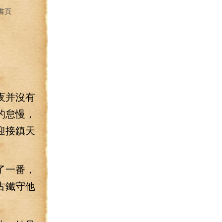
書頁
夜并沒有
的怠慢，
迎接鎮天
了一番，
古鐵守他