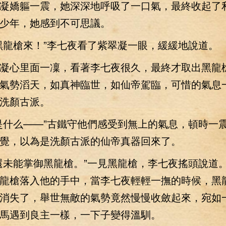
嬌軀一震，她深深地呼吸了一口氣，最終收起了
少年，她感到不可思議。
龍槍來！”李七夜看了紫翠凝一眼，緩緩地說道。
心里面一凜，看著李七夜很久，最終才取出黑龍
氣勢滔天，如真神臨世，如仙帝駕臨，可惜的氣息
洗顏古派。
什么——”古鐵守他們感受到無上的氣息，頓時一
覺，以為是洗顏古派的仙帝真器回來了。
未能掌御黑龍槍。”一見黑龍槍，李七夜搖頭說道
龍槍落入他的手中，當李七夜輕輕一撫的時候，黑
消失了，舉世無敵的氣勢竟然慢慢收斂起來，宛如
馬遇到良主一樣，一下子變得溫馴。