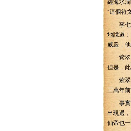
經海水潤
“這個符
李七夜
地說道：
威嚴，他
紫翠凝
但是，此
紫翠凝
三萬年前
事實上
出現過，
仙帝也一