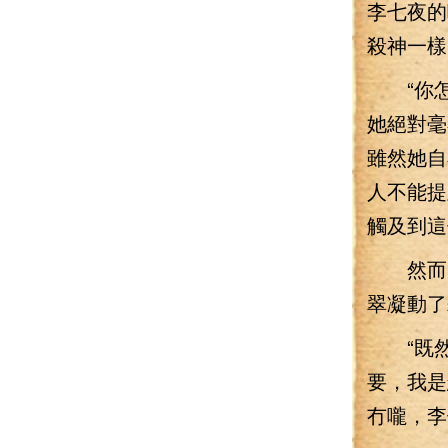
李七夜的
殺神一樣
“你怎
她絕對毫
雖然她自
人不能提
觸及到這
然而，
翠凝動了
“既然
要，我是
冇嚨，李