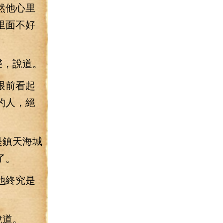
然他心里
里面不好
聲，說道。
眼前看起
的人，絕
是鎮天海城
了。
他終究是
說道。