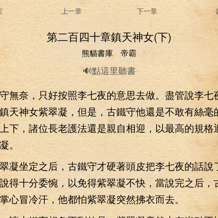
置
上一章
下一章
第二百四十章鎮天神女(下)
熊貓書庫 帝霸
🔊點這里聽書
無奈，只好按照李七夜的意思去做。盡管說李七
鎮天神女紫翠凝，但是，古鐵守他還是不敢有絲毫
上下，諸位長老護法還是親自相迎，以最高的規格
凝。
凝坐定之后，古鐵守才硬著頭皮把李七夜的話說
說得十分委惋，以免得紫翠凝不快，當說完之后，
掌心冒冷汗，他都怕紫翠凝突然拂衣而去。