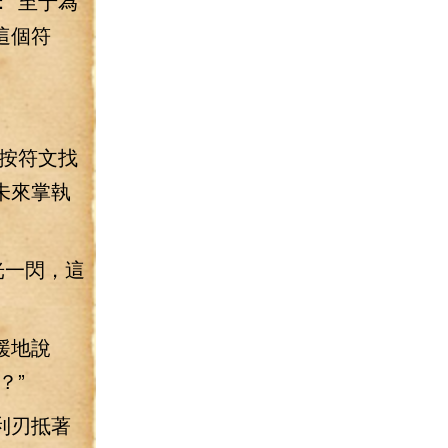
“至于為
這個符
。
按符文找
未來掌執
光一閃，這
緩地說
？”
利刃抵著