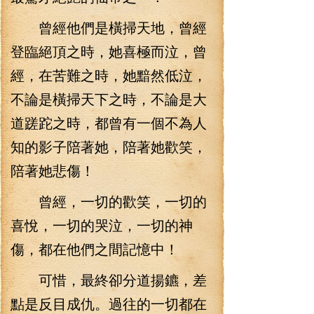
曾經他們是橫掃天地，曾經
登臨絕頂之時，她喜極而泣，曾
經，在苦難之時，她黯然低泣，
不論是橫掃天下之時，不論是大
道蹉跎之時，都曾有一個不為人
知的影子陪著她，陪著她歡笑，
陪著她悲傷！
曾經，一切的歡笑，一切的
喜悅，一切的哭泣，一切的神
傷，都在他們之間記憶中！
可惜，最終卻分道揚鑣，差
點是反目成仇。過往的一切都在