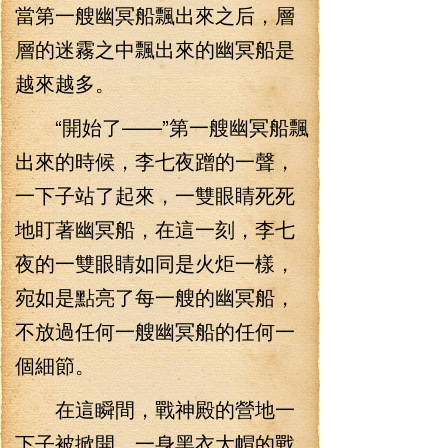
當第一艘幽冥船飄出來之后，層
層的迷霧之中飄出來的幽冥船是
越來越多。
“開始了——”第一艘幽冥船飄
出來的時候，李七夜蹭的一聲，
一下子站了起來，一雙眼睛死死
地盯著幽冥船，在這一刻，李七
夜的一雙眼睛如同是火炬一樣，
宛如是點亮了每一艘的幽冥船，
不放過任何一艘幽冥船的任何一
個細節。
在這瞬間，戰神殿的營地一
下子被掀開，一身黑衣大帽的戰