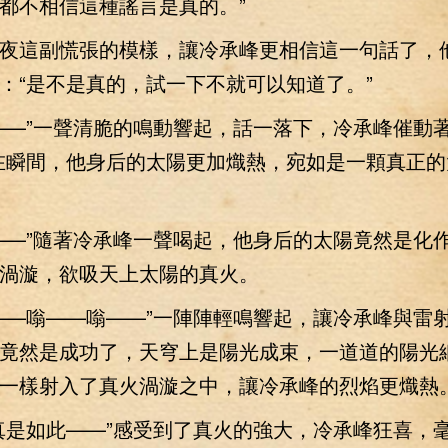
都不相信這種謠言是真的。”
這副慌張的模樣，讓冷承峰更相信這一句話了，
：“是不是真的，試一下不就可以知道了。”
”一聲清脆的鳴動響起，話一落下，冷承峰催動著
在瞬間，他身后的太陽更加熾熱，宛如是一顆真正的
—”隨著冷承峰一聲喝起，他身后的太陽竟然是化
渦漩，欲吸天上太陽的真火。
—嗡——嗡——”一陣陣輕鳴響起，讓冷承峰與雷
竟然是成功了，天穹上是陽光成束，一道道的陽光
一樣射入了真火渦漩之中，讓冷承峰的烈焰更熾熱
是如此——”感受到了真火的強大，冷承峰狂喜，