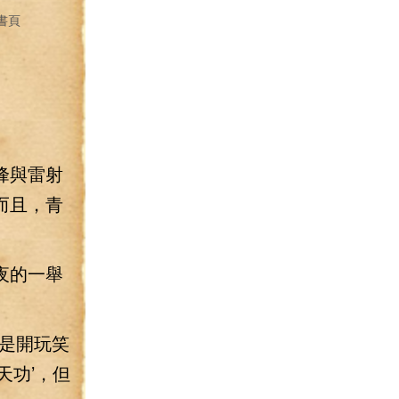
書頁
峰與雷射
而且，青
夜的一舉
是開玩笑
天功’，但