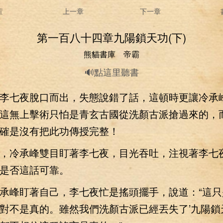
置
上一章
下一章
第一百八十四章九陽鎖天功(下)
熊貓書庫 帝霸
🔊點這里聽書
七夜脫口而出，失態說錯了話，這頓時更讓冷承
這無上擊術只怕是青玄古國從洗顏古派搶過來的，
確是沒有把此功傳授完整！
冷承峰雙目盯著李七夜，目光吞吐，注視著李七
是否這話可靠。
峰盯著自己，李七夜忙是搖頭擺手，說道：“這只
對不是真的。雖然我們洗顏古派已經丟失了’九陽鎖