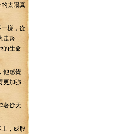
上的太陽真
吞一樣，從
火走督
他的生命
，他感覺
得更加強
噬著從天
不止，成股