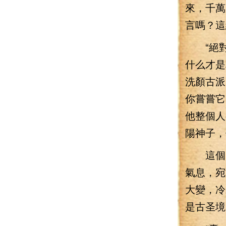
來，千萬
言嗎？這
“絕對不
什么才是
洗顏古派
你嘗嘗它
他整個人
陽神子，
這個時
氣息，宛
大變，冷
是古圣境