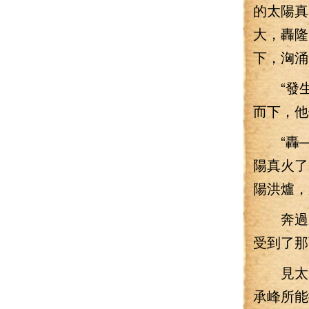
的太陽真
大，轟隆
下，洶涌
“發生
而下，他
“轟—
陽真火了
陽洪爐，
奔過來
受到了那
見太陽
承峰所能