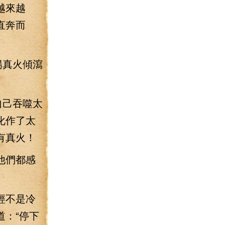
越來越
直奔而
陽真火傾瀉
自己吞噬太
化作了太
有真火！
他們都感
經不是冷
：“停下