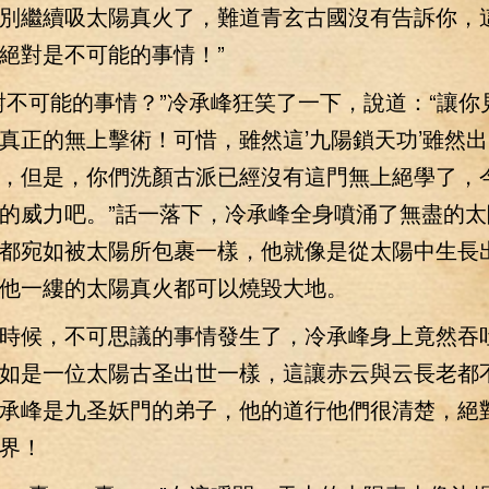
別繼續吸太陽真火了，難道青玄古國沒有告訴你，
絕對是不可能的事情！”
可能的事情？”冷承峰狂笑了一下，說道：“讓你
真正的無上擊術！可惜，雖然這’九陽鎖天功’雖然
，但是，你們洗顏古派已經沒有這門無上絕學了，
的威力吧。”話一落下，冷承峰全身噴涌了無盡的太
都宛如被太陽所包裹一樣，他就像是從太陽中生長
他一縷的太陽真火都可以燒毀大地。
候，不可思議的事情發生了，冷承峰身上竟然吞
如是一位太陽古圣出世一樣，這讓赤云與云長老都
承峰是九圣妖門的弟子，他的道行他們很清楚，絕
界！