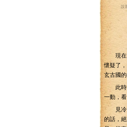
設
現在李
懷疑了，
玄古國的
此時，
一動，看
見冷承
的話，絕