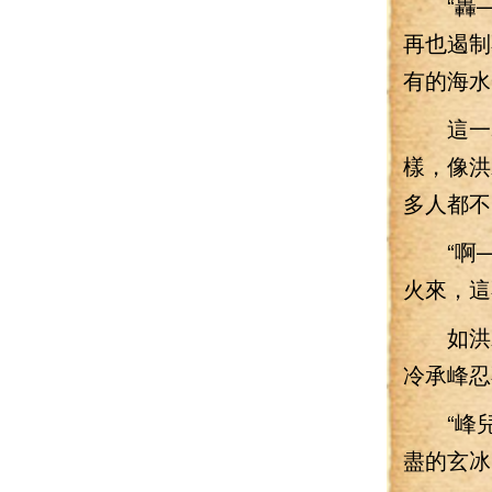
“轟—
再也遏制
有的海水
這一幕
樣，像洪
多人都不
“啊—
火來，這
如洪水
冷承峰忍
“峰兒
盡的玄冰