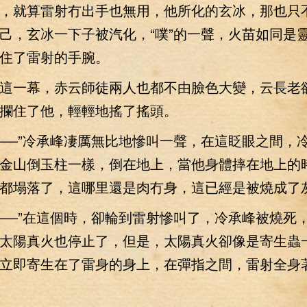
就算雷射冇出手也無用，他所化的玄冰，那也只
己，玄冰一下子被汽化，“噗”的一聲，火苗如同是
住了雷射的手腕。
一幕，赤云師徒兩人也都不由臉色大變，云長老
攔住了他，輕輕地搖了搖頭。
—”冷承峰凄厲無比地慘叫一聲，在這眨眼之間，
金山倒玉柱一樣，倒在地上，當他身體摔在地上的
都塌落了，這哪里還是肉冇身，這已經是被燒成了
—”在這個時，卻輪到雷射慘叫了，冷承峰被燒死
太陽真火也停止了，但是，太陽真火卻像是寄生蟲
立即寄生在了雷身的身上，在彈指之間，雷射全身