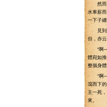
然而，
水車薪而
一下子纏
見到這
但，赤云
“啊—
體宛如推
整個身體
“啊—
瀉而下的
主一死，
來。