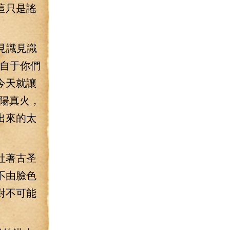
這只是謠
見識見識
出自于你們
今天就讓
陽真火，
出來的太
吐著古圣
不由臉色
對不可能