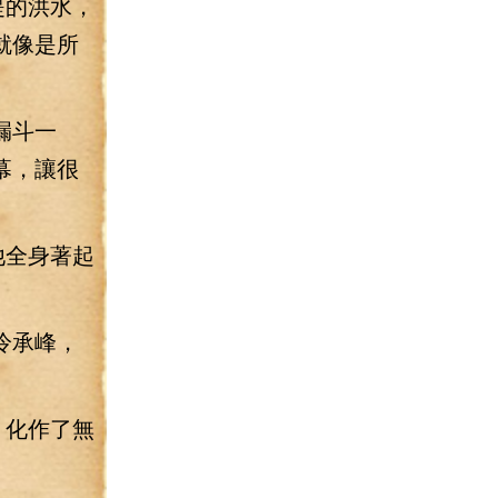
堤的洪水，
就像是所
漏斗一
幕，讓很
他全身著起
冷承峰，
，化作了無