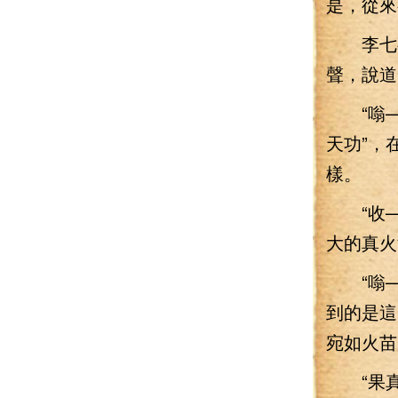
是，從來
李七夜
聲，說道
“嗡——
天功”，
樣。
“收—
大的真火
“嗡—
到的是這
宛如火苗
“果真