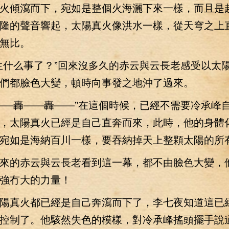
火傾瀉而下，宛如是整個火海灑下來一樣，而且是
隆的聲音響起，太陽真火像洪水一樣，從天穹之上
無比。
什么事了？”回來沒多久的赤云與云長老感受以太
們都臉色大變，頓時向事發之地沖了過來。
—轟——轟——”在這個時候，已經不需要冷承峰
，太陽真火已經是自己直奔而來，此時，他的身體
宛如是海納百川一樣，要吞納掉天上整顆太陽的所
的赤云與云長老看到這一幕，都不由臉色大變，
強冇大的力量！
真火都已經是自己奔瀉而下了，李七夜知道這已
控制了。他駭然失色的模樣，對冷承峰搖頭擺手說道