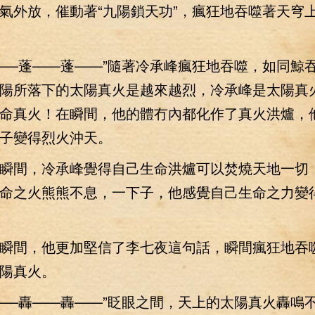
氣外放，催動著“九陽鎖天功”，瘋狂地吞噬著天穹
—蓬——蓬——”隨著冷承峰瘋狂地吞噬，如同鯨
陽所落下的太陽真火是越來越烈，冷承峰是太陽真
命真火！在瞬間，他的體冇內都化作了真火洪爐，
子變得烈火沖天。
間，冷承峰覺得自己生命洪爐可以焚燒天地一切
命之火熊熊不息，一下子，他感覺自己生命之力變
間，他更加堅信了李七夜這句話，瞬間瘋狂地吞
陽真火。
—轟——轟——”眨眼之間，天上的太陽真火轟鳴