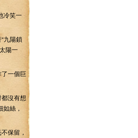
他冷笑一
“九陽鎖
太陽一
作了一個巨
射都沒有想
細如絲，
。
毫不保留，