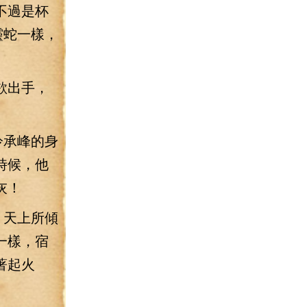
不過是杯
靈蛇一樣，
欲出手，
冷承峰的身
時候，他
灰！
，天上所傾
一樣，宿
著起火