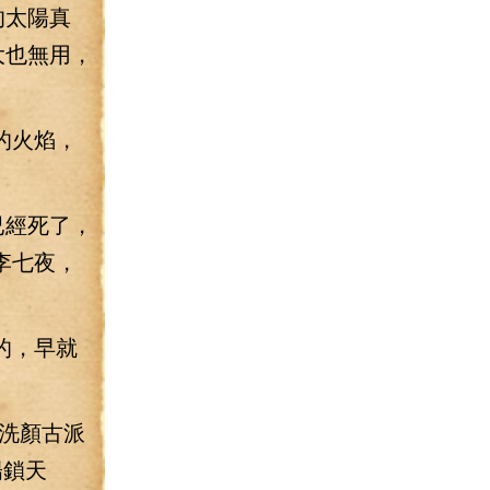
的太陽真
大也無用，
的火焰，
已經死了，
李七夜，
的，早就
洗顏古派
陽鎖天