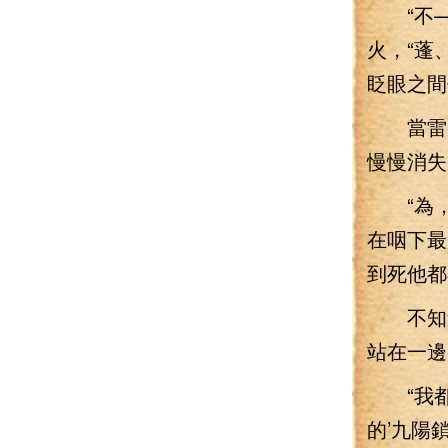
“不—
火，“蓬
眨眼之間
當雷射
慢慢消失
“為，
在咽下最
到死他都
不知道
站在一邊
“我都
的’九陽