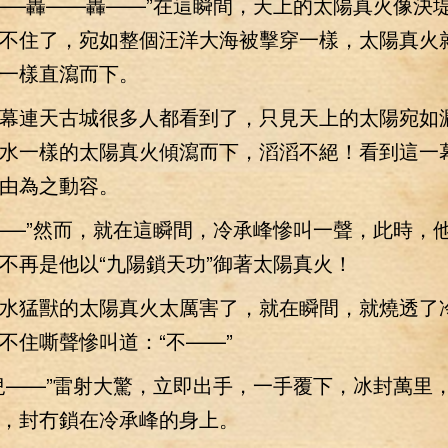
—轟——轟——”在這瞬間，天上的太陽真火像決
不住了，宛如整個汪洋大海被擊穿一樣，太陽真火
一樣直瀉而下。
連天古城很多人都看到了，只見天上的太陽宛如
水一樣的太陽真火傾瀉而下，滔滔不絕！看到這一
由為之動容。
—”然而，就在這瞬間，冷承峰慘叫一聲，此時，
不再是他以“九陽鎖天功”御著太陽真火！
猛獸的太陽真火太厲害了，就在瞬間，就燒透了
不住嘶聲慘叫道：“不——”
——”雷射大驚，立即出手，一手覆下，冰封萬里
，封冇鎖在冷承峰的身上。