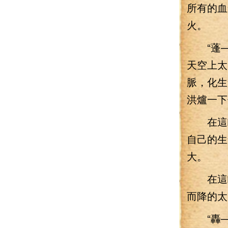
所有的血
火。
“蓬—
天空上太
脈，化生
洪爐一下
在這瞬
自己的生
大。
在這瞬
而降的太
“轟—