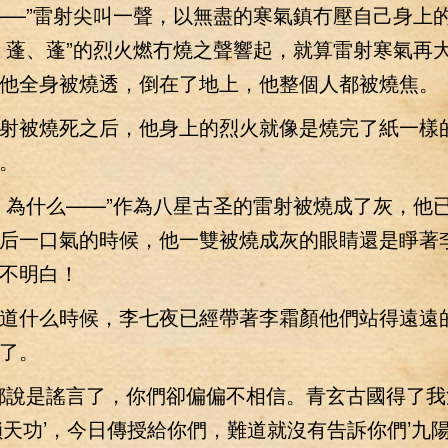
—”雷射尖叫一聲，以無盡的寒氣鎮冇壓自己身上
、蓬、蓬”的烈火燃冇燒之聲響起，就算雷射寒氣再
他全身被燒透，倒在了地上，他整個人都被燒焦。
被燒死之后，他身上的烈火就像是燒完了紙一樣
。
為什么——”作為八星古圣的雷射被燒成了灰，他
后一口氣的時候，他一雙被燒成灰的眼睛還是睜著
不明白！
什么時候，李七夜已經帶著李霜顏他們站得遠遠
了。
說是謠言了，你們卻偏偏不相信。青玄古國得了我
鎖天功’，今日傳授給你們，難道就沒有告訴你們’九