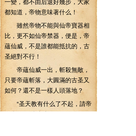
一變，都不由后退好幾步，大家
都知道，帝物意味著什么！
雖然帝物不能與仙帝寶器相
比，更不如仙帝禁器，便是，帝
蘊仙威，不是誰都能抵抗的，古
圣絕對不行！
帝蘊仙威一出，斬殺無敵，
只要帝蘊斬落，大圓滿的古圣又
如何？還不是一樣人頭落地？
“圣天教有什么了不起，請帝
器來吧。”李七夜笑了一下，“錚
——錚——錚——”拔起了琴弦，
瞬間，一縷縷的帝蘊從古琴之中