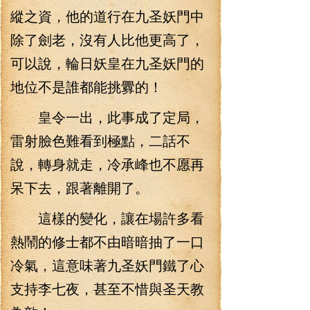
縱之資，他的道行在九圣妖門中
除了劍老，沒有人比他更高了，
可以說，輪日妖皇在九圣妖門的
地位不是誰都能挑釁的！
皇令一出，此事成了定局，
雷射臉色難看到極點，二話不
說，轉身就走，冷承峰也不愿再
呆下去，跟著離開了。
這樣的變化，讓在場許多看
熱鬧的修士都不由暗暗抽了一口
冷氣，這意味著九圣妖門鐵了心
支持李七夜，甚至不惜與圣天教