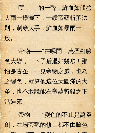
“噗——”的一聲，鮮血如傾盆
大雨一樣灑下，一縷帝蘊斬落法
則，刺穿大手，鮮血如暴雨一
般。
“帝物——”在瞬間，萬圣劍臉
色大變，一下子后退好幾步！那
怕是古圣，一見帝物之威，也為
之變色，就算他這位大圓滿的大
圣，也不敢說能在帝蘊斬殺之下
活過來。
“帝物——”變色的不止是萬圣
劍，在場旁觀的修士都不由臉色