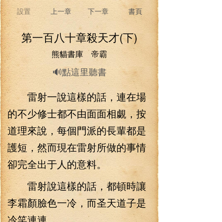
設置
上一章
下一章
書頁
第一百八十章殺天才(下)
熊貓書庫 帝霸
🔊點這里聽書
雷射一說這樣的話，連在場
的不少修士都不由面面相覷，按
道理來說，每個門派的長輩都是
護短，然而現在雷射所做的事情
卻完全出于人的意料。
雷射說這樣的話，都頓時讓
李霜顏臉色一冷，而圣天道子是
冷笑連連。