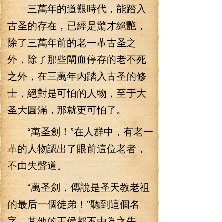
三萬年的道艱時代，能踏入
古圣的存在，已經是驚才絕艷，
除了三萬年前的老一輩古圣之
外，除了那些閘血停存的老不死
之外，在三萬年內踏入古圣的修
士，絕對是可怕的人物，至于大
圣大圓滿，那就更可怕了。
“萬圣劍！”在人群中，有老一
輩的人物認出了眼前這位老者，
不由失聲道。
“萬圣劍，傳說是圣天教老祖
的最后一個徒弟！”聽到這個名
字，其他的王侯都不由為之失