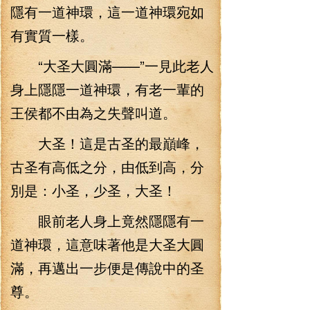
隱有一道神環，這一道神環宛如
有實質一樣。
“大圣大圓滿——”一見此老人
身上隱隱一道神環，有老一輩的
王侯都不由為之失聲叫道。
大圣！這是古圣的最巔峰，
古圣有高低之分，由低到高，分
別是：小圣，少圣，大圣！
眼前老人身上竟然隱隱有一
道神環，這意味著他是大圣大圓
滿，再邁出一步便是傳說中的圣
尊。