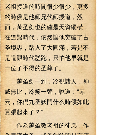
老祖授道的時間很少很少，更多
的時侯是他師兄代師授道，然
而，萬圣劍也的確是天資縱橫，
在道艱時代，依然讓他突破了古
圣境界，踏入了大圓滿，若是不
是道艱時代蹉跎，只怕他早就是
一位了不得的圣尊了。
萬圣劍一到，冷視諸人，神
威無比，冷笑一聲，說道：“赤
云，你們九圣妖門什么時候如此
囂張起來了？”
作為萬圣教老祖的徒弟，作