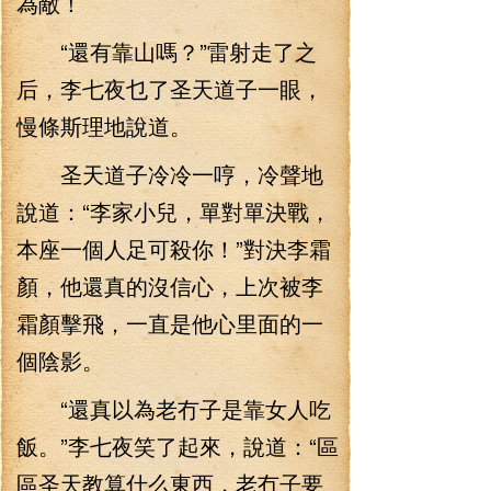
為敵！
“還有靠山嗎？”雷射走了之
后，李七夜乜了圣天道子一眼，
慢條斯理地說道。
圣天道子冷冷一哼，冷聲地
說道：“李家小兒，單對單決戰，
本座一個人足可殺你！”對決李霜
顏，他還真的沒信心，上次被李
霜顏擊飛，一直是他心里面的一
個陰影。
“還真以為老冇子是靠女人吃
飯。”李七夜笑了起來，說道：“區
區圣天教算什么東西，老冇子要