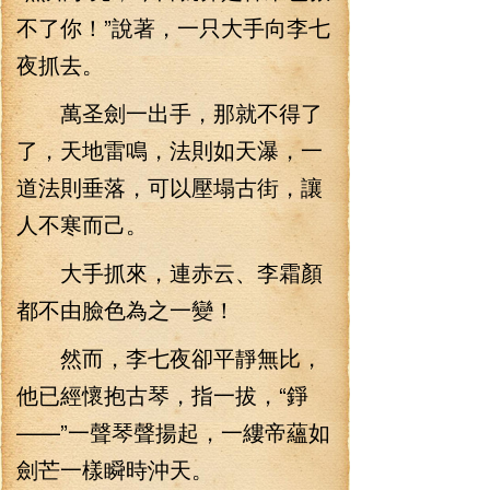
不了你！”說著，一只大手向李七
夜抓去。
萬圣劍一出手，那就不得了
了，天地雷鳴，法則如天瀑，一
道法則垂落，可以壓塌古街，讓
人不寒而己。
大手抓來，連赤云、李霜顏
都不由臉色為之一變！
然而，李七夜卻平靜無比，
他已經懷抱古琴，指一拔，“錚
——”一聲琴聲揚起，一縷帝蘊如
劍芒一樣瞬時沖天。