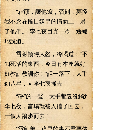
“霜顏，讓他滾，否則，莫怪
我不念在輪日妖皇的情面上，屠
了他們。”李七夜目光一冷，緩緩
地說道。
雷射頓時大怒，冷喝道：“不
知死活的東西，今日冇本座就好
好教訓教訓你！”話一落下，大手
幻八星，向李七夜抓去。
“砰”的一聲，大手都還沒觸到
李七夜，當場就被人擋了回去，
一個人踏步而去！
“雷師弟，這里的事不需要你