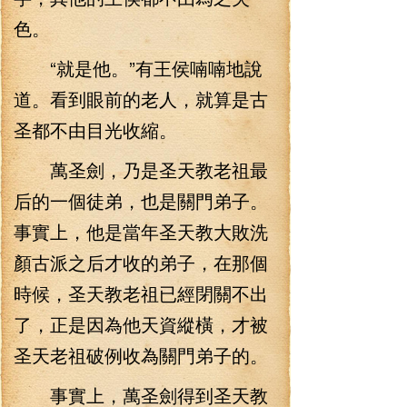
色。
“就是他。”有王侯喃喃地說
道。看到眼前的老人，就算是古
圣都不由目光收縮。
萬圣劍，乃是圣天教老祖最
后的一個徒弟，也是關門弟子。
事實上，他是當年圣天教大敗洗
顏古派之后才收的弟子，在那個
時候，圣天教老祖已經閉關不出
了，正是因為他天資縱橫，才被
圣天老祖破例收為關門弟子的。
事實上，萬圣劍得到圣天教