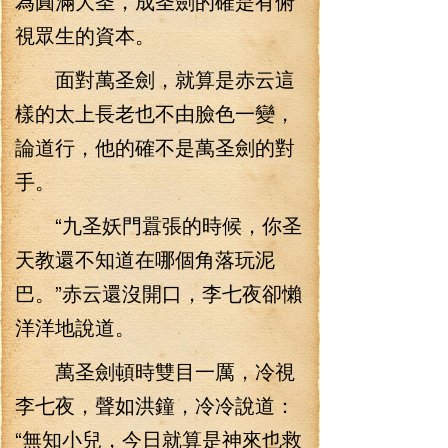
為圓滿大圣，成圣劍的確是有俯
視眾生的資本。
面對萬圣劍，就算是赤云這
樣的太上長老也不由臉色一變，
論道行，他的確不是萬圣劍的對
手。
“九圣妖門囂張的時候，你圣
天教還不知道在哪個角落玩泥
巴。”赤云還沒開口，李七夜卻懶
洋洋地說道。
萬圣劍頓時雙目一厲，冷視
李七夜，聲如洪鐘，冷冷說道：
“無知小兒，今日就算是神來也救