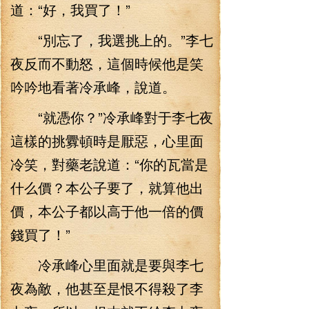
道：“好，我買了！”
“別忘了，我選挑上的。”李七
夜反而不動怒，這個時候他是笑
吟吟地看著冷承峰，說道。
“就憑你？”冷承峰對于李七夜
這樣的挑釁頓時是厭惡，心里面
冷笑，對藥老說道：“你的瓦當是
什么價？本公子要了，就算他出
價，本公子都以高于他一倍的價
錢買了！”
冷承峰心里面就是要與李七
夜為敵，他甚至是恨不得殺了李