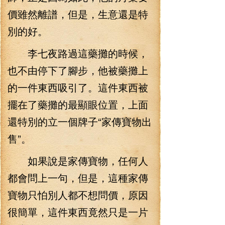
價雖然離譜，但是，生意還是特
別的好。
李七夜路過這藥攤的時候，
也不由停下了腳步，他被藥攤上
的一件東西吸引了。這件東西被
擺在了藥攤的最顯眼位置，上面
還特別的立一個牌子“家傳寶物出
售”。
如果說是家傳寶物，任何人
都會問上一句，但是，這種家傳
寶物只怕別人都不想問價，原因
很簡單，這件東西竟然只是一片