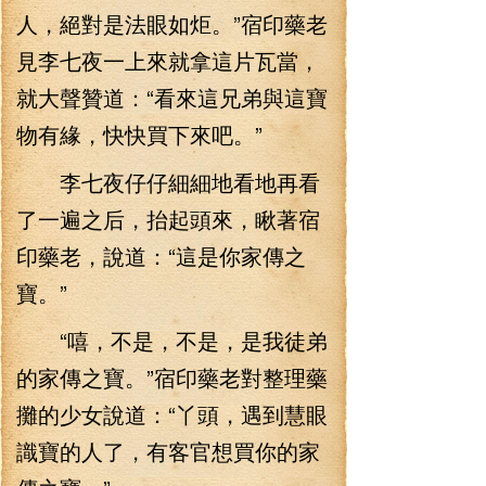
人，絕對是法眼如炬。”宿印藥老
見李七夜一上來就拿這片瓦當，
就大聲贊道：“看來這兄弟與這寶
物有緣，快快買下來吧。”
李七夜仔仔細細地看地再看
了一遍之后，抬起頭來，瞅著宿
印藥老，說道：“這是你家傳之
寶。”
“嘻，不是，不是，是我徒弟
的家傳之寶。”宿印藥老對整理藥
攤的少女說道：“丫頭，遇到慧眼
識寶的人了，有客官想買你的家