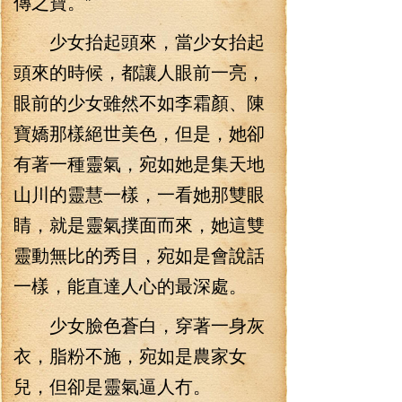
傳之寶。”
少女抬起頭來，當少女抬起
頭來的時候，都讓人眼前一亮，
眼前的少女雖然不如李霜顏、陳
寶嬌那樣絕世美色，但是，她卻
有著一種靈氣，宛如她是集天地
山川的靈慧一樣，一看她那雙眼
睛，就是靈氣撲面而來，她這雙
靈動無比的秀目，宛如是會說話
一樣，能直達人心的最深處。
少女臉色蒼白，穿著一身灰
衣，脂粉不施，宛如是農家女
兒，但卻是靈氣逼人冇。