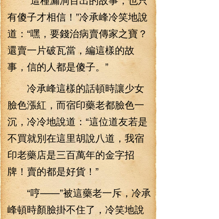
有傻子才相信！”冷承峰冷笑地說
道：“嘿，要錢治病賣傳家之寶？
還賣一片破瓦當，編這樣的故
事，信的人都是傻子。”
冷承峰這樣的話頓時讓少女
臉色漲紅，而宿印藥老都臉色一
沉，冷冷地說道：“這位道友若是
不買就別在這里胡說八道，我宿
印老藥店是三百萬年的金字招
牌！賣的都是好貨！”
“哼——”被這藥老一斥，冷承
峰頓時顏臉掛不住了，冷笑地說