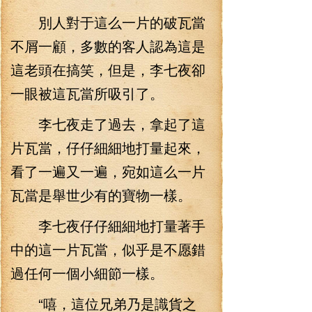
別人對于這么一片的破瓦當
不屑一顧，多數的客人認為這是
這老頭在搞笑，但是，李七夜卻
一眼被這瓦當所吸引了。
李七夜走了過去，拿起了這
片瓦當，仔仔細細地打量起來，
看了一遍又一遍，宛如這么一片
瓦當是舉世少有的寶物一樣。
李七夜仔仔細細地打量著手
中的這一片瓦當，似乎是不愿錯
過任何一個小細節一樣。
“嘻，這位兄弟乃是識貨之