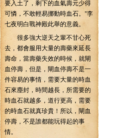
要入土了，剩下的血氣壽元少得
可憐，不敢輕易挪動時血石。”李
七夜明白戰神殿此舉的意義。
很多強大逆天之輩不甘心死
去，都會服用大量的壽藥來延長
壽命，當壽藥失效的時候，就閘
血停壽，但是，閘血停壽不是一
件容易的事情，需要大量的時血
石來塵封，時間越長，所需要的
時血石就越多，道行更高，需要
的時血石就真珍貴！所以，閘血
停壽，不是誰都能玩得起的事
情。