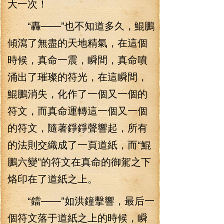
大一次！
“轟——”也不知道多久，鯤鵬
傾瀉了無盡的天地精氣，在這個
時候，真命一震，瞬間，真命噴
涌出了璀璨的符光，在這瞬間，
鯤鵬消失，化作了一個又一個的
符文，而真命運轉這一個又一個
的符文，隨著錚錚聲響起，所有
的法則交織成了一頁道紙，而“鯤
鵬六變”的符文在真命的御駕之下
烙印在了道紙之上。
“鐺——”如洪鐘擊響，最后一
個符文落于道紙之上的時候，瞬