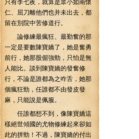
只有李七夜，就算是眾小如南懷
仁、屈刀離他們也并未出去，都
留在別院中苦修道行。
論修練最瘋狂、最勤奮的那
一定是要數陳寶嬌了，她是奮勇
前行，她那股倔強勁，只怕是無
人能比。談到陳寶嬌的發奮修
行，不論是誰都為之咋舌，她那
個瘋狂勁，任誰都不由發皮發
麻，只能說是佩服。
任誰都想不到，像陳寶嬌這
樣絕世傾國的尤物修練起來卻如
此的拼勁！不過，陳寶嬌的付出