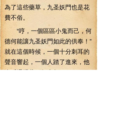
為了這些藥草，九圣妖門也是花
費不俗。
“哼，一個區區小鬼而己，何
德何能讓九圣妖門如此的供奉！”
就在這個時候，一個十分刺耳的
聲音響起，一個人踏了進來，他
身后還跟著一個青年。
李七夜抬頭一看，走進來的
乃是一位老者，老者穿寶衣，戴
奇冠，血如虹，一步踏來，轟鳴
之聲不止，宛如是地動山搖一
樣，他一步一步走來，大地好像