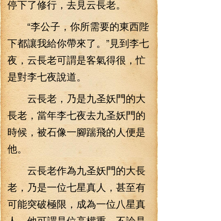
停下了修行，去見云長老。
“李公子，你所需要的東西陛
下都讓我給你帶來了。”見到李七
夜，云長老可謂是客氣得很，忙
是對李七夜說道。
云長老，乃是九圣妖門的大
長老，當年李七夜去九圣妖門的
時候，被石像一腳踹飛的人便是
他。
云長老作為九圣妖門的大長
老，乃是一位七星真人，甚至有
可能突破極限，成為一位八星真
人，他可謂是位高權重，不論是