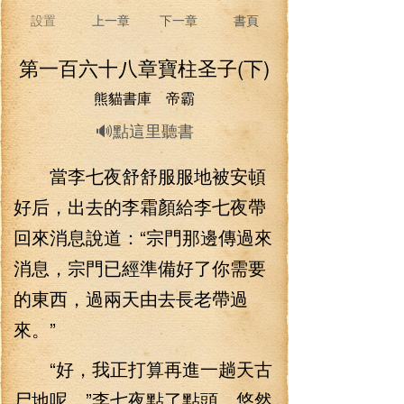
設置
上一章
下一章
書頁
第一百六十八章寶柱圣子(下)
熊貓書庫 帝霸
🔊點這里聽書
當李七夜舒舒服服地被安頓
好后，出去的李霜顏給李七夜帶
回來消息說道：“宗門那邊傳過來
消息，宗門已經準備好了你需要
的東西，過兩天由去長老帶過
來。”
“好，我正打算再進一趟天古
尸地呢。”李七夜點了點頭，悠然