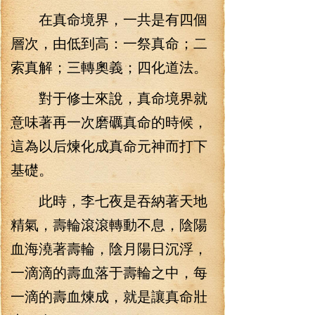
在真命境界，一共是有四個
層次，由低到高：一祭真命；二
索真解；三轉奧義；四化道法。
對于修士來說，真命境界就
意味著再一次磨礪真命的時候，
這為以后煉化成真命元神而打下
基礎。
此時，李七夜是吞納著天地
精氣，壽輪滾滾轉動不息，陰陽
血海澆著壽輪，陰月陽日沉浮，
一滴滴的壽血落于壽輪之中，每
一滴的壽血煉成，就是讓真命壯