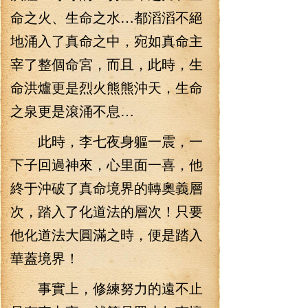
命之火、生命之水…都滔滔不絕
地涌入了真命之中，宛如真命主
宰了整個命宮，而且，此時，生
命洪爐更是烈火熊熊沖天，生命
之泉更是滾涌不息…
此時，李七夜身軀一震，一
下子回過神來，心里面一喜，他
終于沖破了真命境界的轉奧義層
次，踏入了化道法的層次！只要
他化道法大圓滿之時，便是踏入
華蓋境界！
事實上，修練努力的遠不止