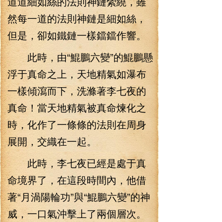
道道細如絲的法則神鏈縈繞，雖
然每一道的法則神鏈是細如絲，
但是，卻如鐵鏈一樣鐺鐺作響。
此時，由“鯤鵬六變”的鯤鵬懸
浮于真命之上，天地精氣如瀑布
一樣傾瀉而下，洗滌著李七夜的
真命！當天地精氣被真命煉化之
時，化作了一條條的法則在周身
展開，交織在一起。
此時，李七夜已經是處于真
命境界了，在這段時間內，他借
著“月渦陽輪功”與“鯤鵬六變”的神
威，一口氣沖擊上了兩個層次。