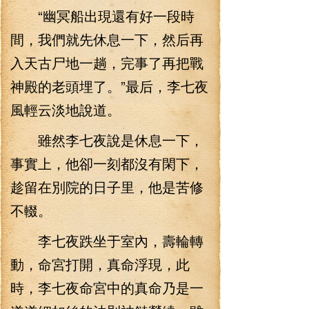
“幽冥船出現還有好一段時
間，我們就先休息一下，然后再
入天古尸地一趟，完事了再把戰
神殿的老頭埋了。”最后，李七夜
風輕云淡地說道。
雖然李七夜說是休息一下，
事實上，他卻一刻都沒有閑下，
趁留在別院的日子里，他是苦修
不輟。
李七夜跌坐于室內，壽輪轉
動，命宮打開，真命浮現，此
時，李七夜命宮中的真命乃是一