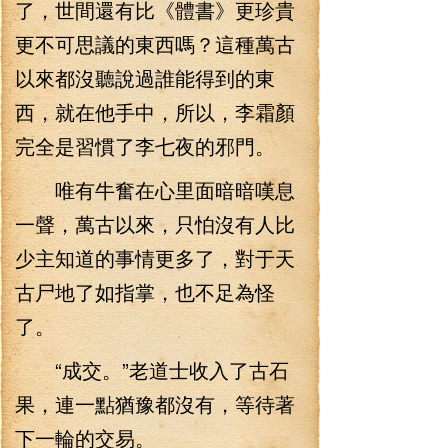
了，世間還有比《體書》更珍貴
更不可思議的東西嗎？這種萬古
以來都沒聽說過誰能得到的東
西，就在他手中，所以，李霜顏
完全是習慣了李七夜的邪門。
唯有牛奮在心里面暗暗嘆息
一聲，萬古以來，只怕沒有人比
少主知道的事情更多了，對于天
古尸地了如指掌，也不足為怪
了。
“成交。”老道士收入了古石
果，連一點猶豫都沒有，等待著
下一輪的交易。