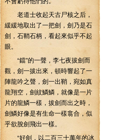
不會虧待他們的。
老道士收起天古尸核之后，
緩緩地取出了一把劍，劍乃是石
劍，石鞘石柄，看起來似乎不起
眼。
“鐺”的一聲，李七夜拔劍而
觀，劍一拔出來，頓時響起了一
陣龍吟之聲，劍一出鞘，宛如真
龍翔空，劍紋鱗鱗，就像是一片
片的龍鱗一樣，拔劍而出之時，
劍鱗好像是有生命一樣翕合，似
乎欲脫劍飛出一樣。
“好劍，以二百三十萬年的冰