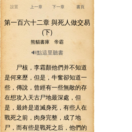
設置
上一章
下一章
書頁
第一百六十二章 與死人做交易
(下)
熊貓書庫 帝霸
🔊點這里聽書
尸核，李霜顏他們并不知道
是何來歷，但是，牛奮卻知道一
些，傳說，曾經有一些無敵的存
在想攻入天古尸地最深處，但
是，最終是道滅身死，有些人在
戰死之前，肉身完整，成了地
尸，而有些是戰死之后，他們的