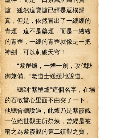
爐，雖然這寶爐已經是返樸歸
真，但是，依然冒出了一縷縷的
青煙，這不是藥煙，而是一縷縷
的青罡，一縷的青罡就像是一把
神劍，可以刺破天穹！
“紫罡爐，一煙一劍，攻伐防
御兼備。”老道士緩緩地說道。
聽到“紫罡爐”這個名字，在場
的石敢當心里面不由突了一下，
他聽曾聽說過，此爐乃是紫霞觀
一位絕世觀主所祭煉，曾經是被
稱之為紫霞觀的第二鎮觀之寶，