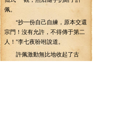
佩。
“抄一份自己自練，原本交還
宗門！沒有允許，不得傳于第二
人！”李七夜吩咐說道。
許佩激動無比地收起了古
笈，急忙向李七夜拜了拜。她心
里面激動得都無法形容，在魔背
嶺的時候，李七夜賜她百萬年的
年輪，現在又賜她珍貴無比的式
術，大師兄對她的厚待，就算為
大師兄赴湯蹈火也不辭！
老道士一收起藍妖泉水，轉