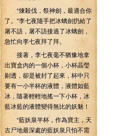
“煉殺伐，祭神劍，最適合你
了。”李七夜隨手把冰螭劍扔給了
屠不語，屠不語接過了冰螭劍，
急忙向李七夜拜了拜。
接著，李七夜毫不猶豫地拿
出寶盒內的一個小杯，小杯晶瑩
剔透，卻是被封了起來，杯中只
要有一小半杯的液體，液體如藍
冰，隨著輕輕地搖一下小杯，冰
藍冰藍的液體變得無比的妖魅！
“藍妖泉半杯，作為寶主，天
古尸地最深處的藍妖泉只怕不需