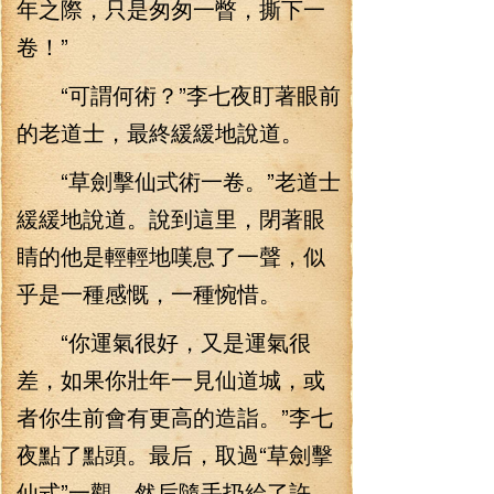
年之際，只是匆匆一瞥，撕下一
卷！”
“可謂何術？”李七夜盯著眼前
的老道士，最終緩緩地說道。
“草劍擊仙式術一卷。”老道士
緩緩地說道。說到這里，閉著眼
睛的他是輕輕地嘆息了一聲，似
乎是一種感慨，一種惋惜。
“你運氣很好，又是運氣很
差，如果你壯年一見仙道城，或
者你生前會有更高的造詣。”李七
夜點了點頭。最后，取過“草劍擊
仙式”一觀，然后隨手扔給了許