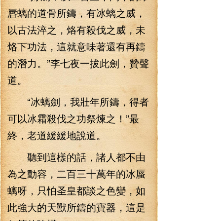
唇螭的道骨所鑄，有冰螭之威，
以古法淬之，烙有殺伐之威，未
烙下功法，這就意味著還有再鑄
的潛力。”李七夜一拔此劍，贊聲
道。
“冰螭劍，我壯年所鑄，得者
可以冰霜殺伐之功祭煉之！”最
終，老道緩緩地說道。
聽到這樣的話，諸人都不由
為之動容，二百三十萬年的冰蜃
螭呀，只怕圣皇都談之色變，如
此強大的天獸所鑄的寶器，這是