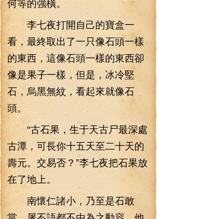
何等的強橫。
李七夜打開自己的寶盒一
看，最終取出了一只像石頭一樣
的東西，這像石頭一樣的東西卻
像是果子一樣，但是，冰冷堅
石，烏黑無紋，看起來就像石
頭。
“古石果，生于天古尸最深處
古潭，可長你十五天至二十天的
壽元。交易否？”李七夜把石果放
在了地上。
南懷仁諸小，乃至是石敢
當、屠不語都不由為之動容，他