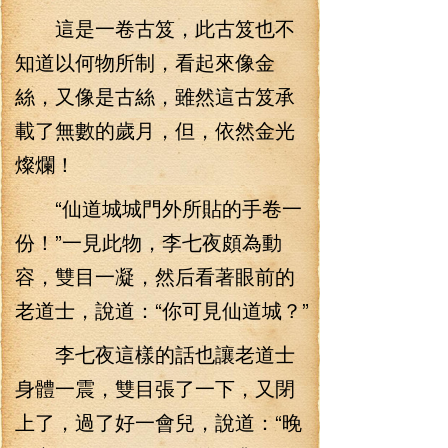
這是一卷古笈，此古笈也不
知道以何物所制，看起來像金
絲，又像是古絲，雖然這古笈承
載了無數的歲月，但，依然金光
燦爛！
“仙道城城門外所貼的手卷一
份！”一見此物，李七夜頗為動
容，雙目一凝，然后看著眼前的
老道士，說道：“你可見仙道城？”
李七夜這樣的話也讓老道士
身體一震，雙目張了一下，又閉
上了，過了好一會兒，說道：“晚