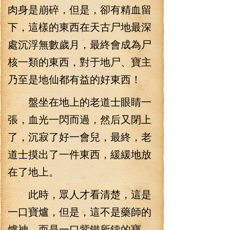
肉身是崩碎，但是，卻有精血留
下，這樣的東西在天古尸地最深
處沉浮無數歲月，最終會成為尸
核一類的東西，對于地尸、寶主
乃至是地仙都有益的好東西！
盤坐在地上的老道士眼睛一
張，血光一閃而過，然后又閉上
了，沉寂了好一會兒，最終，老
道士摸出了一件東西，緩緩地放
在了地上。
此時，眾人才看清楚，這是
一口寶爐，但是，這不是藥師的
爐神，而是一口紫鐵所鑄的寶