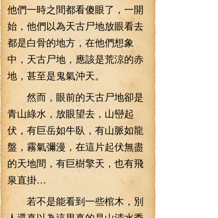
他們一時之間都看傻眼了，一開
始，他們以為天古尸地放眼看去
都是白骨的地方，在他們想象
中，天古尸地，應該是荒涼的赤
地，甚至是鬼氣沖天。
然而，眼前的天古尸地卻是
青山綠水，放眼望去，山巒起
伏，有巨岳如牛臥，有山脈如龍
盤，霧氣彌漫，在這片起伏無盡
的天地間，有巨樹擎天，也有飛
泉直掛…
若不是能看到一些棺木，別
人還真以為這里真的是山清水秀