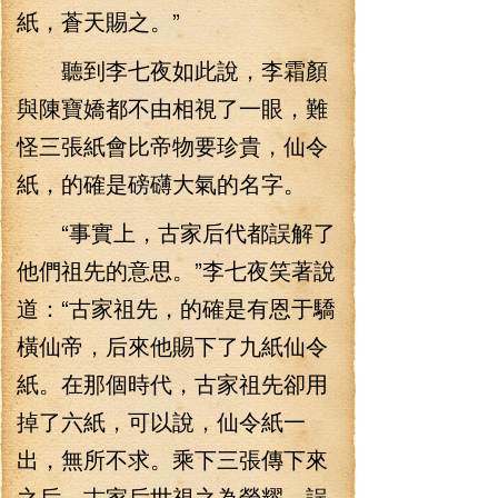
紙，蒼天賜之。”
聽到李七夜如此說，李霜顏
與陳寶嬌都不由相視了一眼，難
怪三張紙會比帝物要珍貴，仙令
紙，的確是磅礴大氣的名字。
“事實上，古家后代都誤解了
他們祖先的意思。”李七夜笑著說
道：“古家祖先，的確是有恩于驕
橫仙帝，后來他賜下了九紙仙令
紙。在那個時代，古家祖先卻用
掉了六紙，可以說，仙令紙一
出，無所不求。乘下三張傳下來
之后，古家后世視之為榮耀，誤