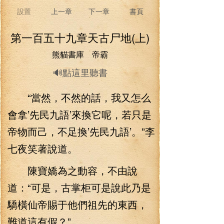
設置
上一章
下一章
書頁
第一百五十九章天古尸地(上)
熊貓書庫 帝霸
🔊點這里聽書
“當然，不然的話，我又怎么
會拿’先民九語’來換它呢，若只是
帝物而己，不足換’先民九語’。”李
七夜笑著說道。
陳寶嬌為之動容，不由說
道：“可是，古掌柜可是說此乃是
驕橫仙帝賜于他們祖先的東西，
難道這有假？”