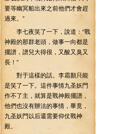
要等幽冥船出來之前他們才會趕
過來。”
李七夜笑了一下，說道：“戰
神殿的那群老頭，做事一向都是
擺譜，譜兒大得很，又酸又臭又
長！”
對于這樣的話。李霜顏只能
是笑了一下。這件事情九圣妖門
作不了主，就算是戰神殿擺譜，
他們也沒有辦法的事情，畢竟，
九圣妖門以后還需要仰仗戰神
殿。