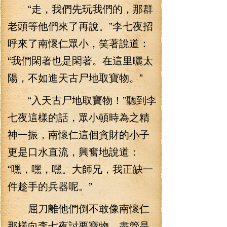
“走，我們先玩我們的，那群
老頭等他們來了再說。”李七夜招
呼來了南懷仁眾小，笑著說道：
“我們閑著也是閑著。在這里曬太
陽，不如進天古尸地取寶物。”
“入天古尸地取寶物！”聽到李
七夜這樣的話，眾小頓時為之精
神一振，南懷仁這個貪財的小子
更是口水直流，興奮地說道：
“嘿，嘿，嘿。大師兄，我正缺一
件趁手的兵器呢。”
屈刀離他們倒不敢像南懷仁
那樣向李七夜討要寶物，盡管是