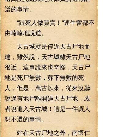
譜的事情。
“跟死人做買賣！”連牛奮都不
由喃喃地說道。
天古城就是停近天古尸地而
建，雖然說，天古城離天古尸地
很近，這事說來也奇怪，天古尸
地是死尸無數，葬下無數的死
人，但是，萬古以來，從來沒聽
說過有地尸離開過天古尸地，或
者說進入天古城！這是一件讓人
想不透的事情。
站在天古尸地之外，南懷仁