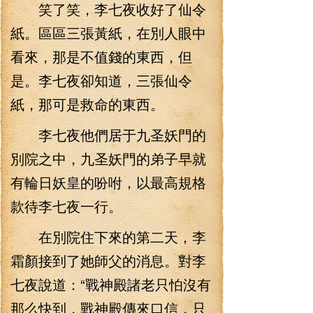
笑了笑，李七夜收好了仙令
紙。區區三張黃紙，在別人眼中
看來，那是不值錢的東西，但
是。李七夜卻知道，三張仙令
紙，那可是救命的東西。
李七夜他們居于九圣妖門的
別院之中，九圣妖門的弟子早就
有輪日妖皇的吩咐，以最高規格
款待李七夜一行。
在別院住下來的第二天，李
霜顏接到了她師父的消息。對李
七夜說道：“戰神殿諸老只怕沒有
那么快到，戰神殿傳來口信，只