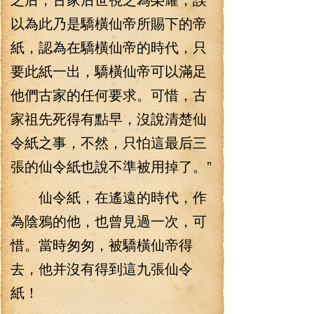
以為此乃是驕橫仙帝所賜下的帝
紙，認為在驕橫仙帝的時代，只
要此紙一出，驕橫仙帝可以滿足
他們古家的任何要求。可惜，古
家祖先死得有點早，沒說清楚仙
令紙之事，不然，只怕這最后三
張的仙令紙也說不準被用掉了。”
仙令紙，在遙遠的時代，作
為陰鴉的他，也曾見過一次，可
惜。當時匆匆，被驕橫仙帝得
去，他并沒有得到這九張仙令
紙！