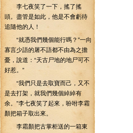
李七夜笑了一下，搖了搖
頭。盡管是如此，他是不會虧待
追隨他的人！
“就憑我們幾個能行嗎？”一向
寡言少語的屠不語都不由為之擔
憂，說道：“天古尸地的地尸可不
好惹。”
“我們只是去取寶而己，又不
是去打架，就我們幾個綽綽有
余。”李七夜笑了起來，吩咐李霜
顏把箱子取出來。
李霜顏把古掌柜送的一箱東