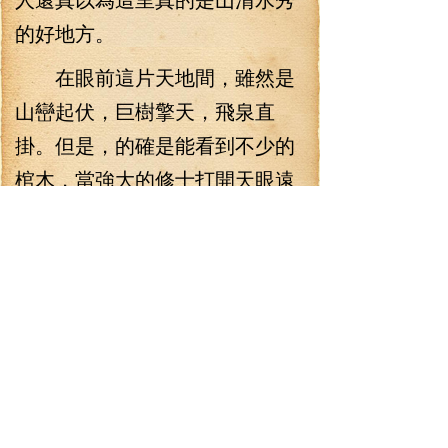
的好地方。
在眼前這片天地間，雖然是
山巒起伏，巨樹擎天，飛泉直
掛。但是，的確是能看到不少的
棺木，當強大的修士打開天眼遠
眺之時，能看到許多不可思議的
地方，有懸崖之上，掛著一具又
一具的棺木，有的是銅棺，有的
是石棺，更有的是金棺…
也有棺木擺在一座獨峰之
上，氣勢無比磅礴，一峰承一
棺，宛如被直送青天一樣。