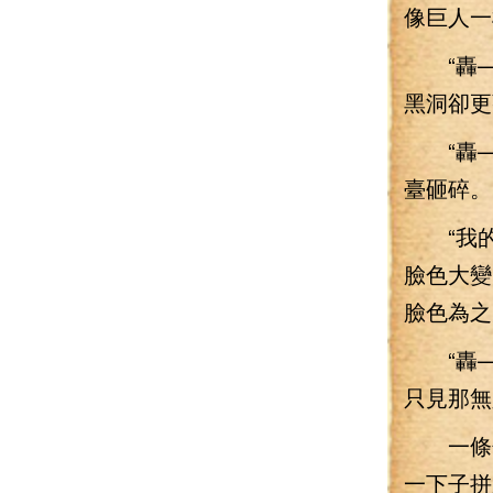
像巨人一
“轟—
黑洞卻更
“轟—
臺砸碎。
“我的
臉色大變
臉色為之
“轟—
只見那無
一條條
一下子拼