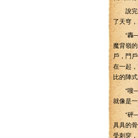
說完，
了天穹，
“轟—
魔背嶺的
戶，門戶
在一起，
比的陣式
“嗖—
就像是一
“砰—
具具的骨
受刺穿，