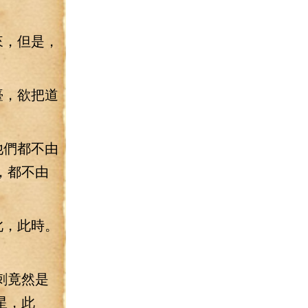
來，但是，
臺，欲把道
他們都不由
，都不由
此，此時。
。
刺竟然是
星，此