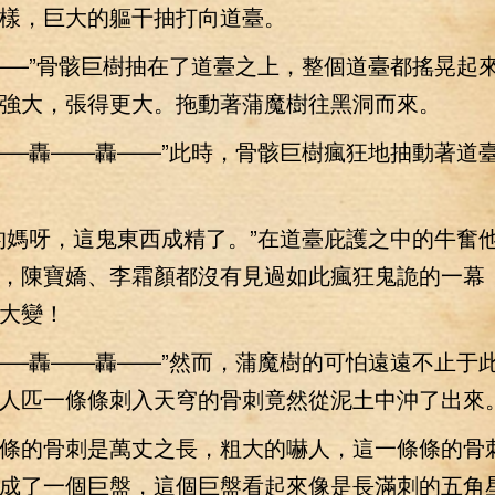
樣，巨大的軀干抽打向道臺。
—”骨骸巨樹抽在了道臺之上，整個道臺都搖晃起
強大，張得更大。拖動著蒲魔樹往黑洞而來。
—轟——轟——”此時，骨骸巨樹瘋狂地抽動著道
媽呀，這鬼東西成精了。”在道臺庇護之中的牛奮
，陳寶嬌、李霜顏都沒有見過如此瘋狂鬼詭的一幕
大變！
—轟——轟——”然而，蒲魔樹的可怕遠遠不止于
人匹一條條刺入天穹的骨刺竟然從泥土中沖了出來
的骨刺是萬丈之長，粗大的嚇人，這一條條的骨
成了一個巨盤，這個巨盤看起來像是長滿刺的五角