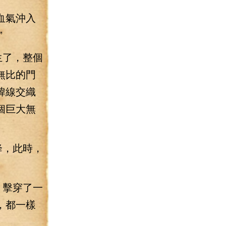
血氣沖入
”
生了，整個
無比的門
緯線交織
個巨大無
降，此時，
，擊穿了一
，都一樣