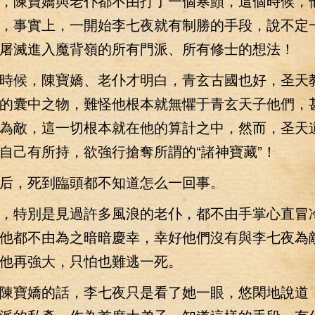
陳寶嬌與老仆都不由打了一個寒顫，這個時候，
，事實上，一開始李七夜就有制勝的手段，說不定
屠滅進入魔背嶺的所有門派、所有修士的想法！
候，陳寶嬌、老仆才明白，青玄古國也好，圣天
的囊中之物，難怪他根本就無懼于青玄天子他們，
為敵，這一切根本就在他的算計之中，然而，圣天
自己有所持，欲強行搶奪所謂的“諸神寶藏”！
，死到臨頭都不知道怎么一回事。
特別是見過許多風浪的老仆，都不由手掌心直冒
他都不由為之暗暗慶幸，幸好他們沒有與李七夜為
他再強大，只怕也難逃一死。
寶嬌的話，李七夜只是看了她一眼，悠閑地說道：