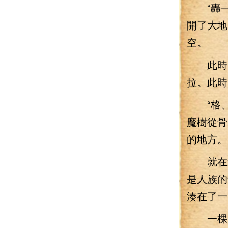
“轟—
開了大地
空。
此時，
拉。此時
“格、
魔樹從骨
的地方。
就在這
是人族的
湊在了一
一棵巨