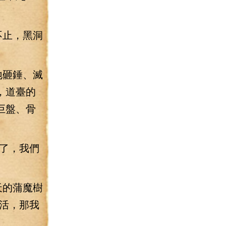
不止，黑洞
地砸錘、滅
，道臺的
巨盤、骨
了，我們
天的蒲魔樹
活，那我