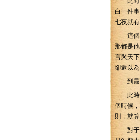
此時，
白一件事
七夜就有
這個時
那都是他
言與天下
卻還以為
到最后
此時，
個時候，
則，就算
對于陳