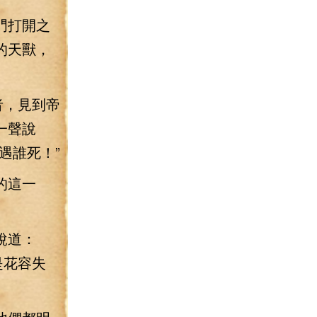
門打開之
的天獸，
者，見到帝
一聲說
遇誰死！”
的這一
說道：
是花容失