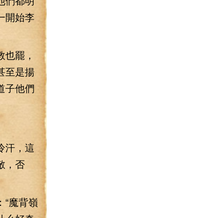
他們都明
一開始李
教也罷，
甚至是揚
道子他們
冷汗，這
敵，否
“魔背嶺