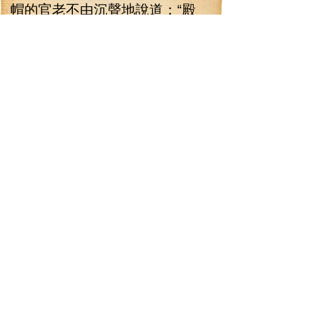
帽的官老不由沉聲地說道：“殿
下，無人區只怕跨越不過，有滅
天魔猿鎮守，只怕，無人區不止
是一頭滅天魔猿，萬一是有百萬
年的壽精，一旦被它盯上，那是
死路一條。”
“看模樣，天獸壽精是被神王之器
所鎮壓了，就算無人區有百萬年
的天獸壽精，也都躲起來了。上
次那個姓李的小鬼不也是引誘那
群蠢材進入滅天魔猿的老巢，這
才招來殺身之禍的嗎？”青玄天子
沉聲地說道 官老沉吟地說