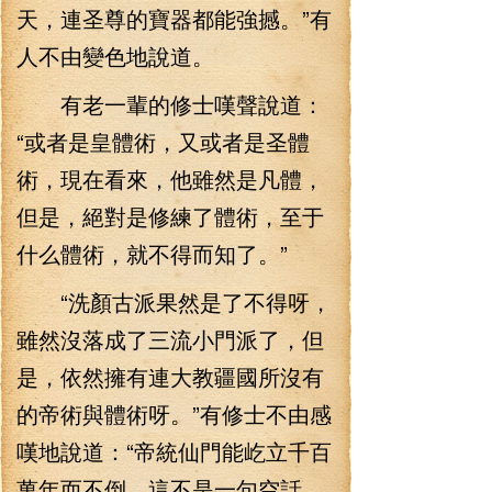
天，連圣尊的寶器都能強撼。”有
人不由變色地說道。
有老一輩的修士嘆聲說道：
“或者是皇體術，又或者是圣體
術，現在看來，他雖然是凡體，
但是，絕對是修練了體術，至于
什么體術，就不得而知了。”
“洗顏古派果然是了不得呀，
雖然沒落成了三流小門派了，但
是，依然擁有連大教疆國所沒有
的帝術與體術呀。”有修士不由感
嘆地說道：“帝統仙門能屹立千百
萬年而不倒，這不是一句空話，