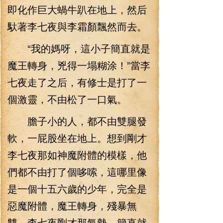
即化作巨大蝸牛趴在地上，然后
馱著李七夜與李霜顏飄然而去。
“我的媽呀，這小子簡直就是
魔王轉身，兇得一塌糊涂！”當李
七夜走了之后，有修士是打了一
個激靈，不由松了一口氣。
膽子小的人，都不由雙腿發
軟，一屁股坐在地上。想到剛才
李七夜那如神魔附體的模樣，他
們都不由打了個哆嗦，這哪里像
是一個十五六歲的少年，完全是
惡魔附體，魔王轉身，殘暴無
雙，李七夜剛才那氣勢，簡直就