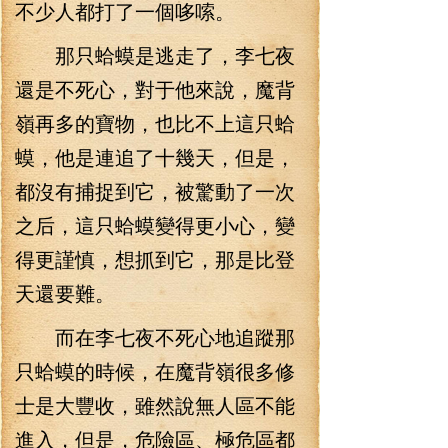
不少人都打了一個哆嗦。
那只蛤蟆是逃走了，李七夜
還是不死心，對于他來說，魔背
嶺再多的寶物，也比不上這只蛤
蟆，他是連追了十幾天，但是，
都沒有捕捉到它，被驚動了一次
之后，這只蛤蟆變得更小心，變
得更謹慎，想抓到它，那是比登
天還要難。
而在李七夜不死心地追蹤那
只蛤蟆的時候，在魔背嶺很多修
士是大豐收，雖然說無人區不能
進入，但是，危險區、極危區都