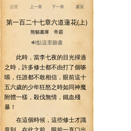
設置
上一章
下一章
書頁
第一百二十七章六道蓮花(上)
熊貓書庫 帝霸
🔊點這里聽書
此時，當李七夜的目光掃過
之時，許多修士都不由打了個哆
嗦，任誰都不敢相信，眼前這十
五六歲的少年狂怒之時如同神魔
附體一樣，殺伐無情，鐵血殘
暴！
在這個時候，這些修士才識
意到，在此之前，眼前一直口出