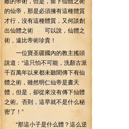
敵的帝術，但是，留下仙體之術
的仙帝，那是必須擁有這種體質
才行，沒有這種體質，又何談創
出仙體之術 可以說，仙體之
術，遠比帝術珍貴！
一位寶圣疆國內的教主搖頭
說道：“這只怕不可能，洗顏古派
千百萬年以來都未聽聞傳下有仙
體之術，雖然明仁仙帝是晝天
體，但是，卻從來沒有傳下仙體
之術。否則，這早就不是什么秘
密了！”
“那這小子是什么體？這么逆