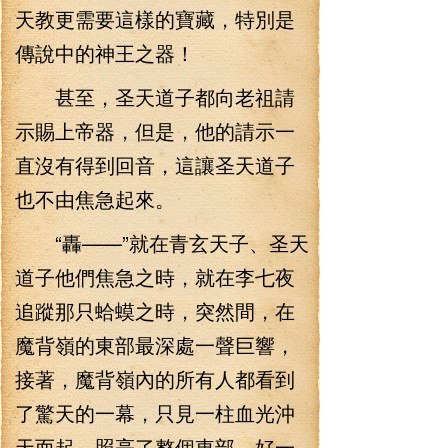
天教更需要這樣的寶藏，特別是
傳說中的神王之器！
甚至，圣天道子都向老祖請
示賜上帝器，但是，他的請示一
直沒有得到回音，這讓圣天道子
也不由焦急起來。
“轟——”就在青玄天子、圣天
道子他們焦急之時，就在李七夜
追蹤那只蛤蟆之時，突然間，在
魔背嶺的東部最深處一聲巨響，
接著，魔背嶺內的所有人都看到
了驚天的一幕，只見一柱血光沖
天而起，照亮了整個東部，好一