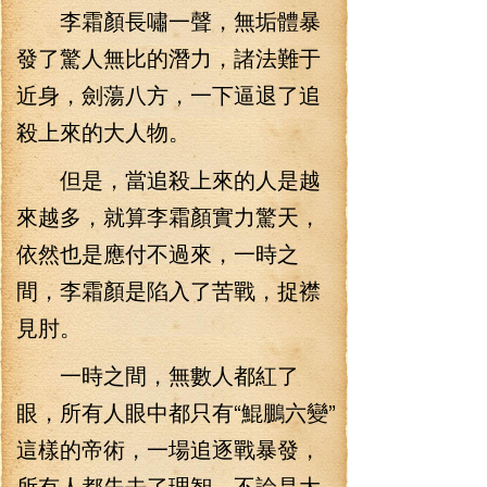
李霜顏長嘯一聲，無垢體暴
發了驚人無比的潛力，諸法難于
近身，劍蕩八方，一下逼退了追
殺上來的大人物。
但是，當追殺上來的人是越
來越多，就算李霜顏實力驚天，
依然也是應付不過來，一時之
間，李霜顏是陷入了苦戰，捉襟
見肘。
一時之間，無數人都紅了
眼，所有人眼中都只有“鯤鵬六變”
這樣的帝術，一場追逐戰暴發，
所有人都失去了理智，不論是大