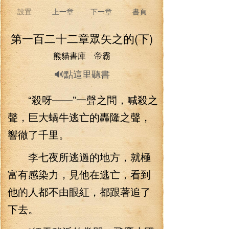
設置
上一章
下一章
書頁
第一百二十二章眾矢之的(下)
熊貓書庫 帝霸
🔊點這里聽書
“殺呀——”一聲之間，喊殺之
聲，巨大蝸牛逃亡的轟隆之聲，
響徹了千里。
李七夜所逃過的地方，就極
富有感染力，見他在逃亡，看到
他的人都不由眼紅，都跟著追了
下去。