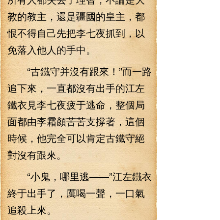
教的教主，還是疆國的皇主，都
恨不得自己先把李七夜抓到，以
免落入他人的手中。
“古鐵守并沒有跟來！”而一路
追下來，一直都沒有出手的江左
鐵衣見李七夜疲于逃命，整個局
面都由李霜顏苦苦支撐著，這個
時候，他完全可以肯定古鐵守絕
對沒有跟來。
“小鬼，哪里逃——”江左鐵衣
終于出手了，厲喝一聲，一口氣
追殺上來。