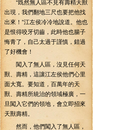
“既然無人區不見有壽精天獸
出現，我們翻地三尺也要把他找
出來！”江左侯冷冷地說道。他也
是恨得咬牙切齒，此時他也腸子
悔青了，自己太過于謹慎，錯過
了好機會！
闖入了無人區，沒見任何天
獸、壽精，這讓江左侯他們心里
面大寬。要知道，百萬年的天
獸、壽精所統治的領域極廣，一
旦闖入它們的領地，會立即招來
天獸壽精。
然而，他們闖入了無人區，