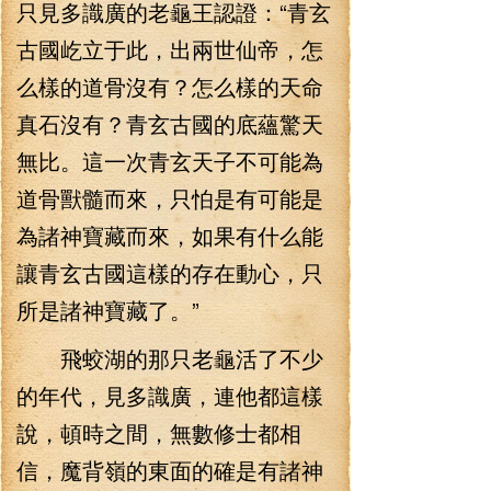
只見多識廣的老龜王認證：“青玄
古國屹立于此，出兩世仙帝，怎
么樣的道骨沒有？怎么樣的天命
真石沒有？青玄古國的底蘊驚天
無比。這一次青玄天子不可能為
道骨獸髓而來，只怕是有可能是
為諸神寶藏而來，如果有什么能
讓青玄古國這樣的存在動心，只
所是諸神寶藏了。”
飛蛟湖的那只老龜活了不少
的年代，見多識廣，連他都這樣
說，頓時之間，無數修士都相
信，魔背嶺的東面的確是有諸神