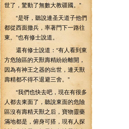
世了，驚動了無數大教疆國。”
“是呀，聽說連圣天道子他們
都從西面撤兵，率著門下一路往
東。”也有修士說道。
還有修士說道：“有人看到東
方危險區的天獸壽精紛紛離開，
因為有神王之器的出世，連天獸
壽精都不得不退避三舍。”
“我們也快去吧，現在有很多
人都去東面了，聽說東面的危險
區沒有壽精天獸之后，寶物靈藥
滿地都是，俯身可搭，現有人探