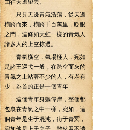
由往天邊望去。
只見天邊青氣浩蕩，從天邊
橫跨而來，橫跨千百萬里，眨眼
之間，這條如天虹一樣的青氣人
諸多人的上空掠過。
青氣橫空，氣場極大，宛如
是諸王巡弋一般，在跨空而來的
青氣之上站著不少的人，有老有
少，為首的正是一個青年。
這個青年身軀偉岸，整個都
包裹在青氣之中一樣，宛如，這
個青年是生于混沌，衍于青冥，
宛如他是上天之子，雖然看不清