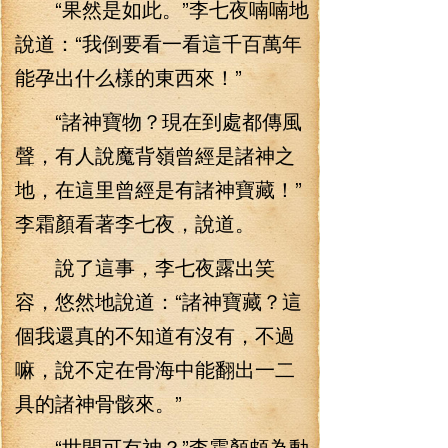
“果然是如此。”李七夜喃喃地
說道：“我倒要看一看這千百萬年
能孕出什么樣的東西來！”
“諸神寶物？現在到處都傳風
聲，有人說魔背嶺曾經是諸神之
地，在這里曾經是有諸神寶藏！”
李霜顏看著李七夜，說道。
說了這事，李七夜露出笑
容，悠然地說道：“諸神寶藏？這
個我還真的不知道有沒有，不過
嘛，說不定在骨海中能翻出一二
具的諸神骨骸來。”
“世間可有神？”李霜顏頗為動