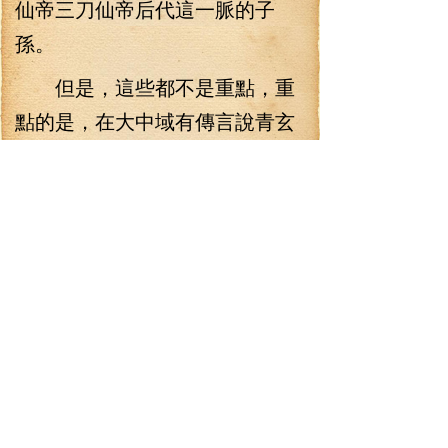
仙帝三刀仙帝后代這一脈的子
孫。
但是，這些都不是重點，重
點的是，在大中域有傳言說青玄
天子一人兼修兩位仙帝的帝術，
甚至有消息稱青玄天子乃是同時
修練了青玄仙帝與三刀仙帝的天
命秘術！
“古國的傳人呀，只能說是人
中之龍。”見青玄天子如此的風
采，如此的氣場，不知道震撼了
多少的人，有多少天賦極高的年
輕一輩修士是自命不凡，但是，