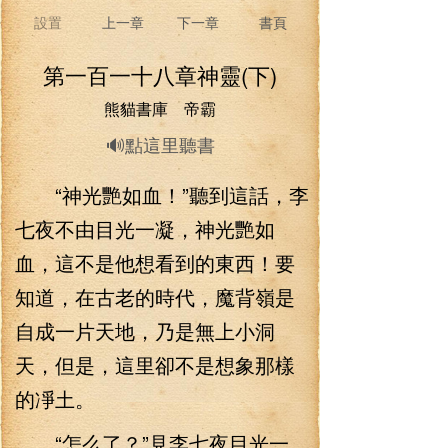
設置
上一章
下一章
書頁
第一百一十八章神靈(下)
熊貓書庫 帝霸
🔊點這里聽書
“神光艷如血！”聽到這話，李
七夜不由目光一凝，神光艷如
血，這不是他想看到的東西！要
知道，在古老的時代，魔背嶺是
自成一片天地，乃是無上小洞
天，但是，這里卻不是想象那樣
的凈土。
“怎么了？”見李七夜目光一