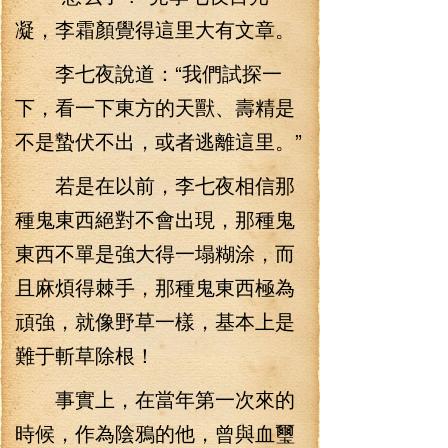
凝，李霜顏覺得這里大有文章。
李七夜說道：“我們試探一
下，看一下東方的天獸、壽精是
不是蟄伏不出，或者逃離這里。”
若是在以前，李七夜相信那
種鬼東西絕對不會出現，那種鬼
東西不單是強大得一塌糊涂，而
且麻煩得棘手，那種鬼東西極為
頑強，就像野草一樣，基本上是
難于斬草除根！
事實上，在當年第一次來的
時候，作為陰鴉的他，曾與血璽