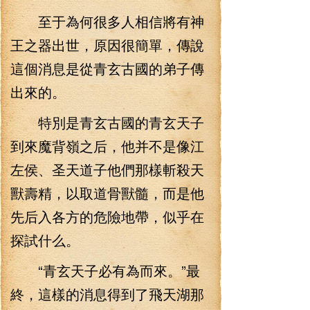
至于為何很多人相信將有神
王之器出世，原因很簡單，傳說
這個消息是從青玄古國的弟子傳
出來的。
特別是青玄古國的青玄天子
到來魔背嶺之后，他并不是像江
左侯、圣天道子他們那樣斬殺天
獸壽精，以取道骨獸髓，而是他
先后入各方的危險地帶，似乎在
探試什么。
“青玄天子必有為而來。”最
終，這樣的消息得到了飛天湖那