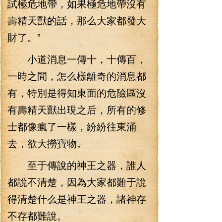
試極危地帶，如果極危地帶沒有
壽精天獸的話，那么大家都發大
財了。”
小道消息一傳十，十傳百，
一時之間，怎么樣離奇的消息都
有，特別是得知東面的危險區沒
有壽精天獸出現之后，所有的修
士都像瘋了一樣，紛紛往東涌
去，欲大撈寶物。
至于傳說的神王之器，誰人
都說不清楚，因為大家都難于說
得清楚什么是神王之器，諸神存
不存都難說。