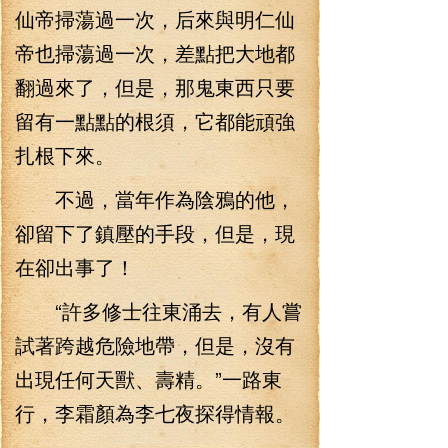
仙帝掃蕩過一次，后來與明仁仙
帝也掃蕩過一次，差點把大地都
翻過來了，但是，那鬼東西只要
留有一點點的根須，它都能頑強
扎根下來。
不過，當年作為陰鴉的他，
卻留下了鎮壓的手段，但是，現
在卻出事了！
“許多修士往東涌去，有人嘗
試著跨越危險地帶，但是，沒有
出現任何天獸、壽精。”一路東
行，李霜顏為李七夜探得情報。