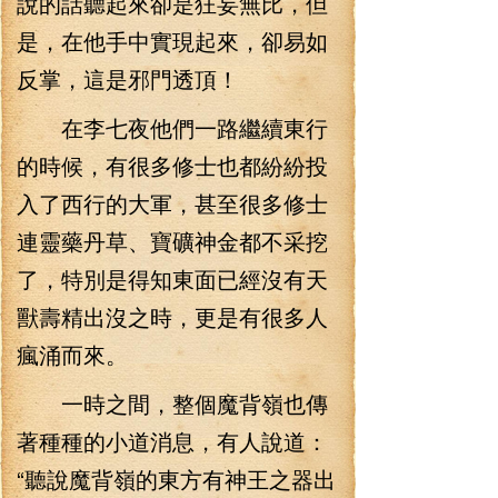
說的話聽起來卻是狂妄無比，但
是，在他手中實現起來，卻易如
反掌，這是邪門透頂！
在李七夜他們一路繼續東行
的時候，有很多修士也都紛紛投
入了西行的大軍，甚至很多修士
連靈藥丹草、寶礦神金都不采挖
了，特別是得知東面已經沒有天
獸壽精出沒之時，更是有很多人
瘋涌而來。
一時之間，整個魔背嶺也傳
著種種的小道消息，有人說道：
“聽說魔背嶺的東方有神王之器出