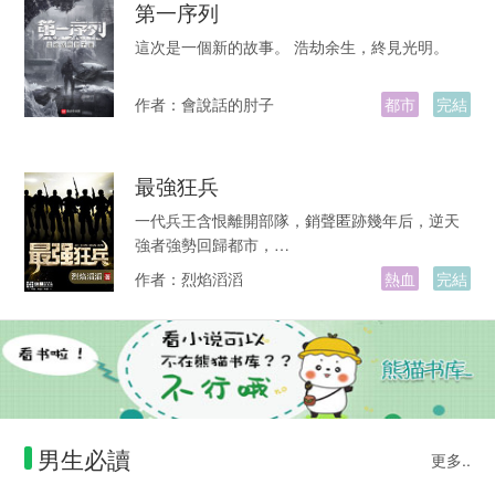
第一序列
這次是一個新的故事。 浩劫余生，終見光明。
作者：
會說話的肘子
都市
完結
最強狂兵
一代兵王含恨離開部隊，銷聲匿跡幾年后，逆天
強者強勢回歸都市，…
作者：
烈焰滔滔
熱血
完結
男生必讀
更多..