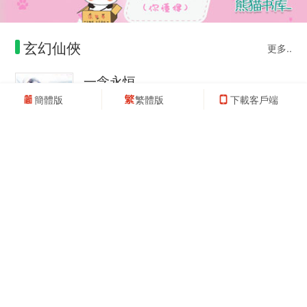
玄幻仙俠
更多..
一念永恒
簡體版
繁體版
下載客戶端
一念成滄海，一念化桑田。一念斬千魔，一念誅
萬仙。 唯我念……永恒 這是耳根繼《天逆》《仙
逆》《求魔》《我欲封天》后，…
作者：
耳根
仙俠
完結
[玄幻] 開天錄
[玄幻] 萬古最強宗
[玄幻] 造化之王
[玄幻] 萬古神帝