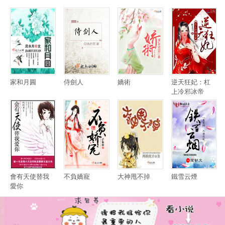
家和月圓
侍劍人
嬌術
逆天狂妃：杠
上冷邪冰帝
會有天使替我
不負嬌寵
大神甩不掉
鐵雪云煙
愛你