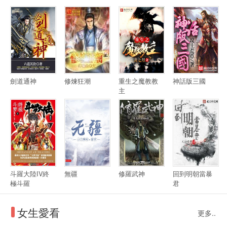
劍道通神
修煉狂潮
重生之魔教教
神話版三國
主
斗羅大陸IV終
無疆
修羅武神
回到明朝當暴
極斗羅
君
女生愛看
更多..