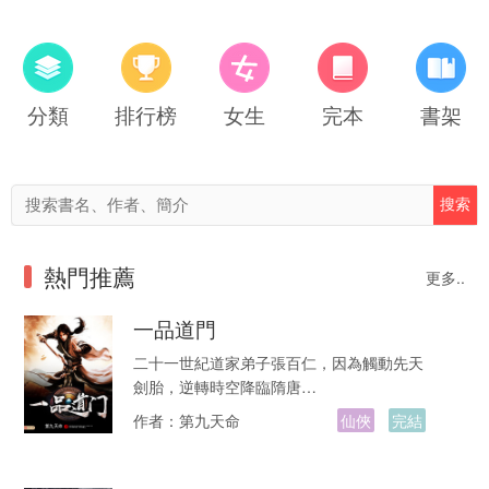
分類
排行榜
女生
完本
書架
熱門推薦
更多..
一品道門
二十一世紀道家弟子張百仁，因為觸動先天
劍胎，逆轉時空降臨隋唐…
作者：
第九天命
仙俠
完結