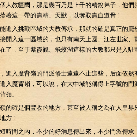
個大教疆國，那是幾百乃是上千的精銳弟子，他們
蕩著這一帶的壽精、天獸，以奪取壽血道骨！
進入挑戰區域的大教傳承，那就的確是真正的龐
接開入這一區域的，也只有南天上國、江左世家、
在了，至于紫霞觀、飛蛟湖這樣的大教都只是入駐
進入魔背嶺的門派修士遠遠不止這些，后面依然
進入魔背嶺，可以說，在大中域能稱得上字號的門
背嶺。
的確是個豐收的地方，甚至被人稱之為在人皇界
地方！
時間之內，不少的好消息傳出來，不少門派傳承