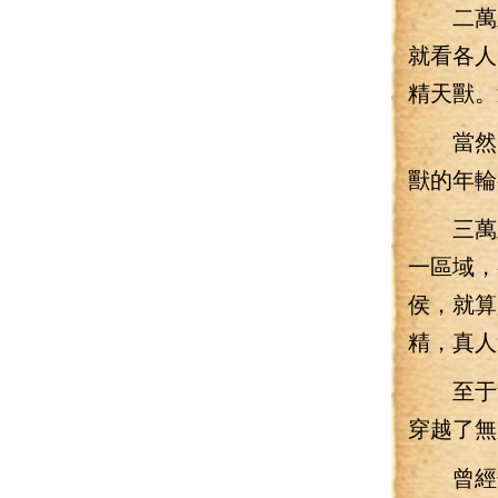
二萬里
就看各人
精天獸。
當然，
獸的年輪
三萬里
一區域，
侯，就算
精，真人
至于無
穿越了無
曾經傳