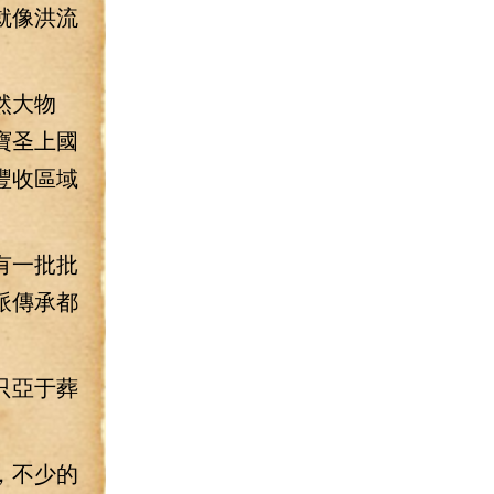
就像洪流
然大物
寶圣上國
豐收區域
有一批批
派傳承都
只亞于葬
，不少的