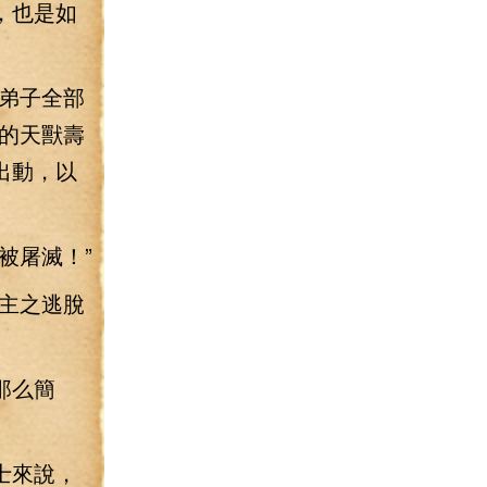
，也是如
弟子全部
的天獸壽
出動，以
被屠滅！”
主之逃脫
那么簡
士來說，