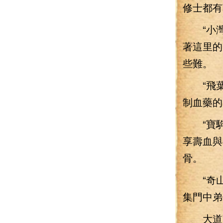
修士都有
“小灣
著這里的
些難。
“飛葉
制血藥的
“寶駒
享壽血與
骨。
“奇山
集門中弟
大道寶