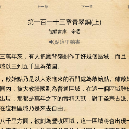
置
上一章
下一章
第一百一十三章青翠銅(上)
熊貓書庫 帝霸
🔊點這里聽書
萬年來，有人把魔背嶺劃作了好幾個區域，而且
域以三到五千里為范圍。
啟始點乃是以大家進來的石門處為啟始點。離啟
圓內，被大教疆國劃為普通區域，在這一個區域雖
出現，那都是萬年之下的壽精天獸，對于圣宗古派
在這種區域乃是來去自由。
千里方圓，被劃為豐收區域，這一區域將會出現