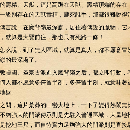
的壽精、天獸，這是高踞在天獸、壽精頂端的存在
一級別存在的天獸壽精，鹿死誰手，那都很難說得
言說，在魔背嶺最深處，居住著傳說的魔物，它
，就算是大賢前往，那也只有死路一條！
么說，到了無人區域，就算是真人，都不愿意冒
嶺的最深處了。
疆國、圣宗古派進入魔背嶺之后，都立即行動，
何人都不愿意多停留半刻，多停留半刻，就意味著
地盤。
間，這片荒莽的山巒大地上，一下子變得熱鬧無
不夠強大的門派傳承則是先駐入普通區域，大量地
是挖地三尺，而自恃實力足夠強大的門派則是直接