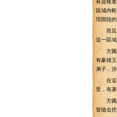
有資格進
區域內斬
現階段的
而且這
這一區域
方圓九
有豪雄王
弟子，涉
在這一
里，有著
方圓二
冒險去挖