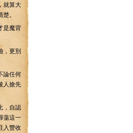
，就算大
清楚。
才是魔背
險，更別
不論任何
被人搶先
比，自認
掃蕩這一
駐入豐收