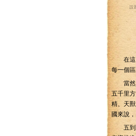
設
在這三
每一個區
當然，
五千里方
精、天獸
國來說，
五到八