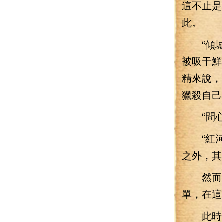
這不止是
此。
“傾城
被吸干鮮
精來說，
獵殺自己
“問心
“紅河
之外，其
然而，
單，在這
此時，