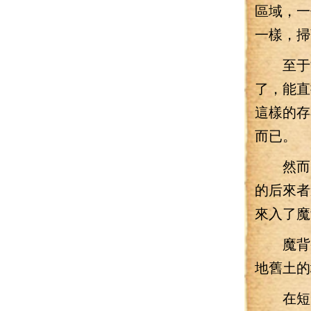
區域，一
一樣，掃
至于能
了，能直
這樣的存
而已。
然而，
的后來者
來入了魔
魔背嶺
地舊土的
在短短