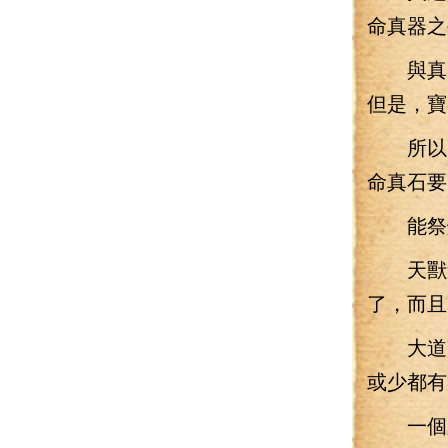
命真器之
與真器
但是，寶
所以，
命真石要
能祭煉
天獸道
了，而且
大道寶
或少都有
一個又