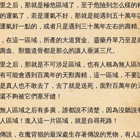
之后，那就是極危區域了，至于危險到怎么樣的
的運氣了，若是運氣不好，那就是能遇到五十萬年
運氣好一點的，或者只是遇到三十萬年左右的壽精
在這一區域，所產的大道寶金、靈藥丹草乃至是
壽血、獸髓道骨都是那么的讓人垂涎三尺。
之后，那就是不可涉足區域，也有人稱為無人區
有可能會遇到百萬年的天獸壽精，這一區域，不要
是真人也不敢去了，去了就是送死，面對百萬年的
還不夠被它們塞牙縫！
人區域之后有多廣，誰都說不清楚，因為沒聽說
人區域！進入這一片區域，就是自尋死路！
說，在魔背嶺的最深處生存著傳說的兇物，有人