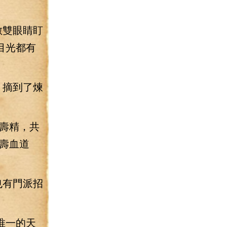
數雙眼睛盯
目光都有
，摘到了煉
壽精，共
壽血道
也有門派招
唯一的天