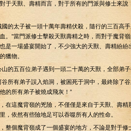
對于天獸、壽精而言，對于所有的門派與修士來說
國的太子被一頭十萬年壽精伏殺，隨行的三百高手
血。”當門派修士擊殺天獸壽精之時，而對于魔背嶺
也是一場盛宴開始了，不少強大的天獸、壽精紛紛
的獵物。
山的五百位弟子遇到一頭二十萬的天獸，全部弟子
谷所有弟子誤入焰洞，被困死于洞中，最終除了谷
他的所有弟子被燒成飛灰！”
在這魔背嶺的兇險，不僅僅是來自于天獸、壽精
里，依然有些險地足可以吞噬所有人的性命。
整個魔背嶺成了一個盛宴的地方，不論是對于修