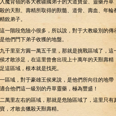
入魔背嶺的各大教疆國弟子的大道寶金、靈藥丹草
殺的天獸、壽精所取得的獸髓、道骨、壽血、年輪
精銳弟子。
一階段危險小很多，所以說，對于大教級別的傳
是他們門下弟子收獲的地盤。
千里至方圓一萬五千里，那就是挑戰區域了，這
侯才敢涉足，在這里曾會出現上十萬年的天獸壽精
足這區域，根本就是找死。
區域，對于豪雄王侯來說，是他們所向往的地帶
適合他們這一級別的丹草靈藥，極為豐盛！
萬里左右的區域，那就是危險區域了，這里只有
寶，才敢去獵殺天獸壽精。