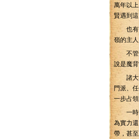
萬年以上
賢遇到這
也有傳
嶺的主人
不管怎
說是魔背
諸大教
門派、任
一步占領
一時之
為實力還
帶，甚至