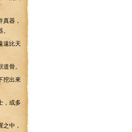
件真器，
器。
遠遠比天
獸道骨。
下挖出來
士，或多
腥之中，