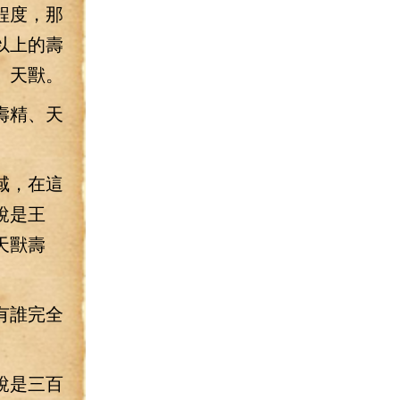
程度，那
以上的壽
、天獸。
壽精、天
域，在這
說是王
天獸壽
有誰完全
說是三百