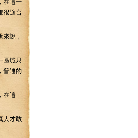
，在這一
都很適合
承來說，
一區域只
，普通的
，在這
真人才敢