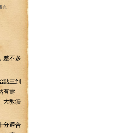
書頁
，差不多
始點三到
然有壽
、大教疆
十分適合