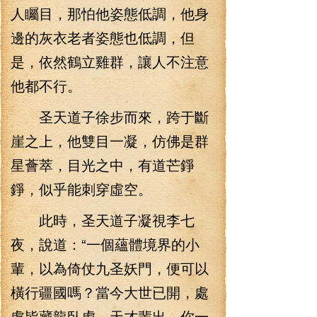
人矚目，那怕他姿態低調，他身
邊的灰衣老者姿態也低調，但
是，依然鶴立雞群，讓人不注意
他都不行。
圣天道子徐步而來，跨于斷
崖之上，他雙目一凝，仿佛是群
星薈萃，目光之中，有道芒錚
錚，似乎能刺穿虛空。
此時，圣天道子凝視李七
夜，說道：“一個蘊體境界的小
輩，以為倚仗九圣妖門，便可以
橫行疆國嗎？當今大世已開，處
處皆藏龍臥虎，天才輩出，你一