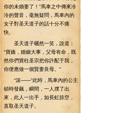
你的未婚妻了！”馬車之中傳來冷
冷的聲音，毫無疑問，馬車內的
女子對圣天道子的話十分不痛
快。
圣天道子曬然一笑，說道：
“寶嬌，婚姻大事，父母有命，既
然你們寶柱圣宗把你許配于我，
你便應做一個賢妻良母。”
“滾——”此時，馬車內的公主
頓時發飆，瞬間，一人撲了出
來，此人一出手，如長虹掠空，
直取圣天道子。