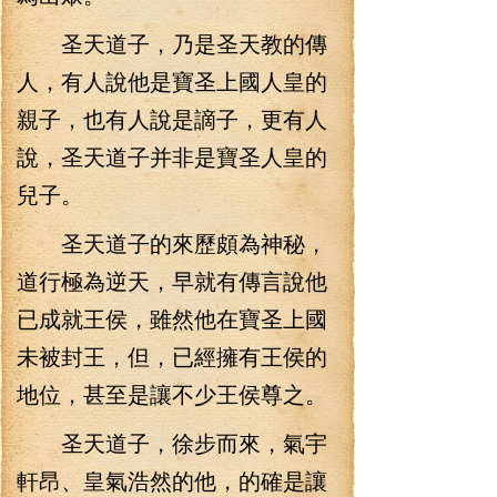
圣天道子，乃是圣天教的傳
人，有人說他是寶圣上國人皇的
親子，也有人說是謫子，更有人
說，圣天道子并非是寶圣人皇的
兒子。
圣天道子的來歷頗為神秘，
道行極為逆天，早就有傳言說他
已成就王侯，雖然他在寶圣上國
未被封王，但，已經擁有王侯的
地位，甚至是讓不少王侯尊之。
圣天道子，徐步而來，氣宇
軒昂、皇氣浩然的他，的確是讓