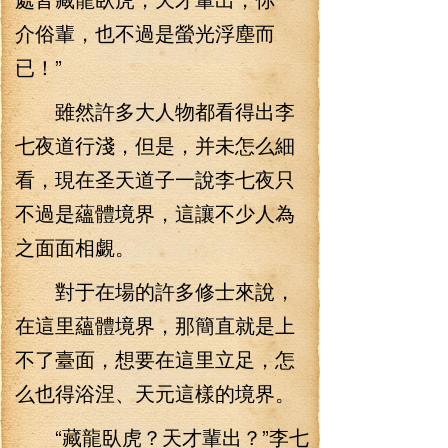
介俗輩，也不過是螢光浮塵而
已！”
雖然許多大人物都看得出李
七夜道行淺，但是，并未怎么細
看，現在圣天道子一說李七夜只
不過是蘊體境界，這讓不少人為
之面面相覷。
對于在場的許多修士來說，
在這里蘊體境界，那簡直就是上
不了臺面，想要在這里立足，怎
么也得浴涅、天元這樣的境界。
“藏龍臥虎？天才輩出？”李七