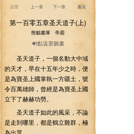
設置
上一章
下一章
書頁
第一百零五章圣天道子(上)
熊貓書庫 帝霸
🔊點這里聽書
圣天道子，一個名動大中域
的天才，早在十五年少之時，便
是為寶圣上國掌執一方疆土，號
令百萬雄師，曾經是為寶圣上國
立下了赫赫功勞。
圣天道子如此的風采，不論
是走到哪里，都是鶴立雞群，極
為出眾。