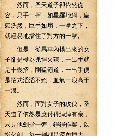
然而，圣天道子卻依然從
容，只手一揮，如星羅地網，皇
氣洗然，巨手如扇，一掌之下，
就輕易地擋住了對方的一擊。
但是，從馬車內撲出來的女
子卻是極為兇悍火辣，一出手就
是十幾招，剛猛霸道，一出手便
是招式滔滔不絕，血氣一浪高于
一浪。
然而，面對女子的攻伐，圣
天道子依然是應付得綽綽有余，
只見他劍指一彈，錚錚作響，以
指化劍，每一劍都是深奧博大，