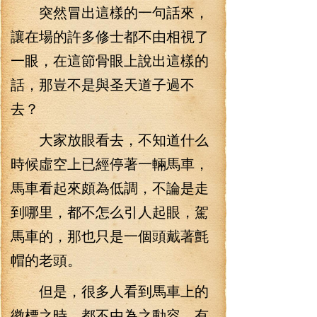
突然冒出這樣的一句話來，
讓在場的許多修士都不由相視了
一眼，在這節骨眼上說出這樣的
話，那豈不是與圣天道子過不
去？
大家放眼看去，不知道什么
時候虛空上已經停著一輛馬車，
馬車看起來頗為低調，不論是走
到哪里，都不怎么引人起眼，駕
馬車的，那也只是一個頭戴著氈
帽的老頭。
但是，很多人看到馬車上的
徽標之時，都不由為之動容，有