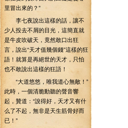
里冒出來的？”
李七夜說出這樣的話，讓不
少人投去不屑的目光，這簡直就
是牛皮吹破天，竟然敢口出狂
言，說出“天才值幾個錢”這樣的狂
語！就算是再絕世的天才，只怕
也不敢說出這樣的狂語！
“大道悠悠，唯我道心無敵！”
此時，一個清脆動聽的聲音響
起，贊道：“說得好，天才又有什
么了不起，無非是天生筋骨好而
已！”