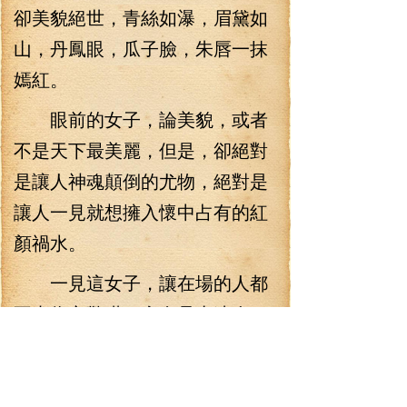
卻美貌絕世，青絲如瀑，眉黛如
山，丹鳳眼，瓜子臉，朱唇一抹
嫣紅。
眼前的女子，論美貌，或者
不是天下最美麗，但是，卻絕對
是讓人神魂顛倒的尤物，絕對是
讓人一見就想擁入懷中占有的紅
顏禍水。
一見這女子，讓在場的人都
不由為之驚嘆，實在是太迷人
了，嫵·媚的容顏，魔鬼的身材，
這絕對是男人心目中的尤物！