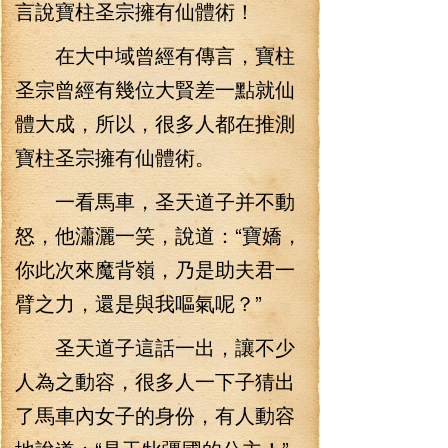
言說寶柱圣宗擁有仙體術！
在大中域曾經有傳言，寶柱
圣宗曾經有幾位大賢差一點就仙
體大成，所以，很多人都在推測
寶柱圣宗擁有仙體術。
一看馬車，圣天道子并不動
怒，他瀟灑一笑，說道：“寶嬌，
你此次來魔背嶺，乃是助夫君一
臂之力，還是與我嘔氣呢？”
圣天道子這話一出，讓不少
人為之動容，很多人一下子猜出
了馬車內女子的身份，有人動容