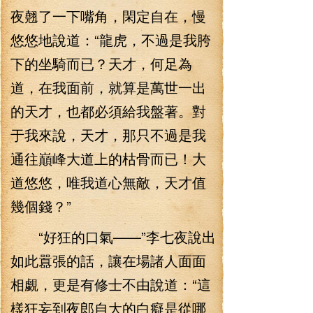
夜翹了一下嘴角，閑定自在，慢
悠悠地說道：“龍虎，不過是我胯
下的坐騎而已？天才，何足為
道，在我面前，就算是萬世一出
的天才，也都必須給我盤著。對
于我來說，天才，那只不過是我
通往巔峰大道上的枯骨而已！大
道悠悠，唯我道心無敵，天才值
幾個錢？”
“好狂的口氣——”李七夜說出
如此囂張的話，讓在場諸人面面
相覷，更是有修士不由說道：“這
樣狂妄到夜郎自大的白癡是從哪