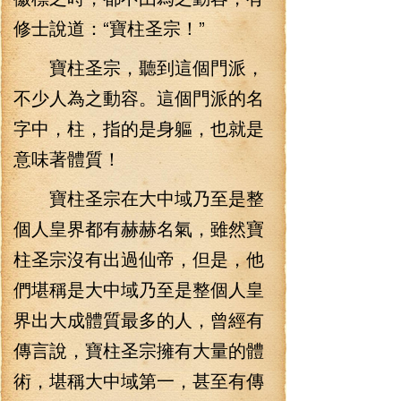
修士說道：“寶柱圣宗！”
寶柱圣宗，聽到這個門派，
不少人為之動容。這個門派的名
字中，柱，指的是身軀，也就是
意味著體質！
寶柱圣宗在大中域乃至是整
個人皇界都有赫赫名氣，雖然寶
柱圣宗沒有出過仙帝，但是，他
們堪稱是大中域乃至是整個人皇
界出大成體質最多的人，曾經有
傳言說，寶柱圣宗擁有大量的體
術，堪稱大中域第一，甚至有傳