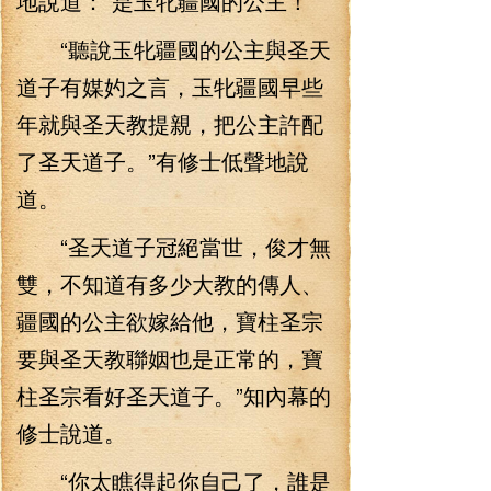
地說道：“是玉牝疆國的公主！”
“聽說玉牝疆國的公主與圣天
道子有媒妁之言，玉牝疆國早些
年就與圣天教提親，把公主許配
了圣天道子。”有修士低聲地說
道。
“圣天道子冠絕當世，俊才無
雙，不知道有多少大教的傳人、
疆國的公主欲嫁給他，寶柱圣宗
要與圣天教聯姻也是正常的，寶
柱圣宗看好圣天道子。”知內幕的
修士說道。
“你太瞧得起你自己了，誰是