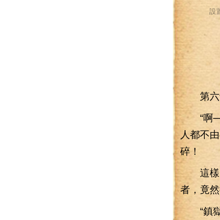
設
第六十
“啊—
人都不由
碎！
這樣的
者，竟然
“鎮獄