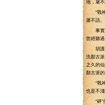
地，屠不
“戰神
屠不語。
事實上
曾經聽過
胡護法
洗顏古派
之久的仙
顏古派的
“戰神訣
也是不淺
“砰”的