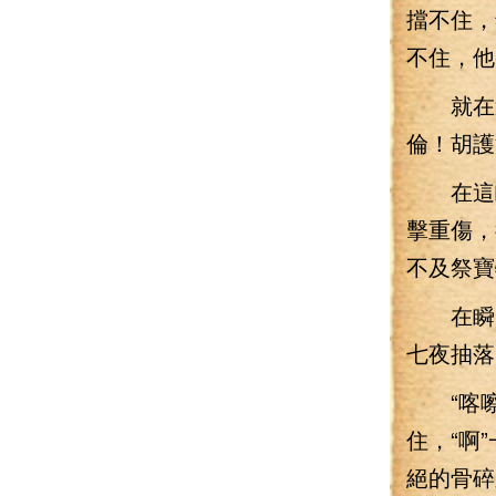
擋不住，
不住，他
就在這
倫！胡護
在這瞬
擊重傷，
不及祭寶
在瞬間
七夜抽落
“喀嚓
住，“啊
絕的骨碎