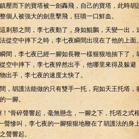
鎮壓而下的寶塔被一劍轟飛，自己的寶塔，此時胡
整個人被強大的劍意擊飛，狂噴一口鮮血。
剎那之間，李七夜動了，身如鯤鵬，天變一出，
法從空中摔下之時，李七夜瞬間出現在了他的上面
間，李七夜已經一腳如長鞭一樣狠狠地抽下了，
從空中摔下，李七夜猝然出手，他哪里來得及躲避
物出手，李七夜的速度太快了。
，胡護法能做的只有雙手一托，宛如天王托塔，
的一腳。
！”骨碎聲響起，毫無懸念，一腳之下，托塔之式
”一聲慘叫，李七夜的一腳狠狠地鞭在了胡護法的身
之聲響起。