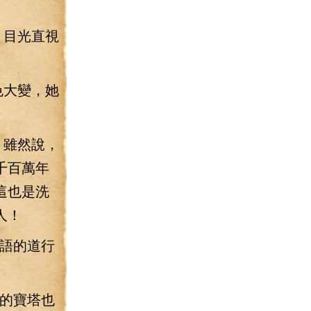
，目光直視
色大變，她
！雖然說，
千百萬年
這也是洗
人！
不語的道行
法的寶塔也