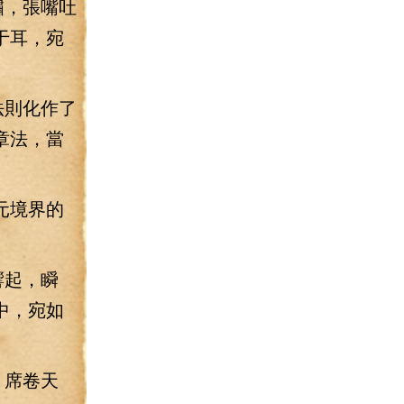
嘯，張嘴吐
于耳，宛
法則化作了
章法，當
元境界的
響起，瞬
中，宛如
，席卷天