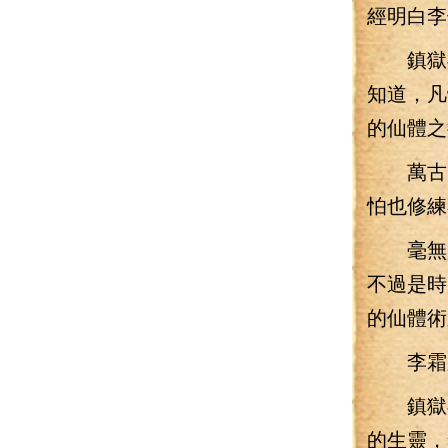
經明白李
鎮獄神
知道，凡
的仙體之
萬古以
怕也修練
毫無疑
不過是時
的仙體術
李霜顏
鎮獄神
的生靈，