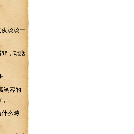
七夜淡淡一
瞬間，胡護
。
步。
藹笑容的
了。
論什么時