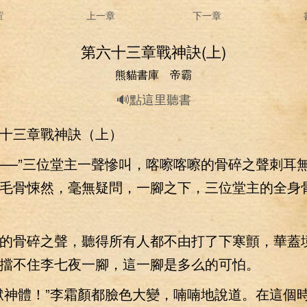
置
上一章
下一章
第六十三章戰神訣(上)
熊貓書庫 帝霸
🔊點這里聽書
三章戰神訣（上）
—”三位堂主一聲慘叫，喀嚓喀嚓的骨碎之聲刺耳
毛骨悚然，毫無疑問，一腳之下，三位堂主的全身
骨碎之聲，聽得所有人都不由打了下寒顫，華蓋
擋不住李七夜一腳，這一腳是多么的可怕。
神體！”李霜顏都臉色大變，喃喃地說道。在這個