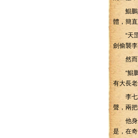
鯤鵬六
體，簡直
“天罡
劍偷襲李
然而，
“鯤鵬
有大長老
李七夜
聲，兩把
他身上
是，在奇