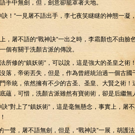
語手中無劍，但，劍意卻籠罩著天地。
訣！”一見屠不語出手，李七夜笑瞇瞇的神態一凝
，屠不語的“戰神訣”一出之時，李霜顏也不由臉
一個有關于洗顏古派的傳說。
所修的“鎮妖術”，可以說，這是強大的圣皇之術
沒落，帝術丟失，但是，作為曾經統治過一個古國
門帝統，依然擁有不少的古圣、圣皇、大賢之術！
底蘊，可惜，洗顏古派雖然有寶術術，卻是后繼無
”對上了“鎮妖術”，這是毫無懸念，事實上，屠
！
一聲，屠不語無劍，但是，“戰神訣”一展，胡護