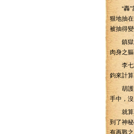
“轟”
狠地抽在
被抽得變
鎮獄神
肉身之軀
李七夜
鈞來計算
胡護法
手中，沒
就算李
到了神秘
有再戰之