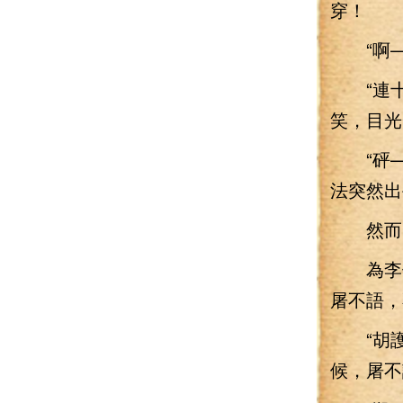
穿！
“啊—
“連十
笑，目光
“砰—
法突然出
然而，
為李七
屠不語，
“胡護
候，屠不