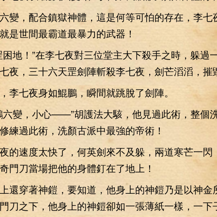
變，配合鎮獄神體，這是何等可怕的存在，李七
就是世間最霸道最暴力的武器！
困地！”在李七夜對三位堂主大下殺手之時，躲過
七夜，三十六天罡劍陣斬殺李七夜，劍芒滔滔，摧
李七夜身如鯤鵬，瞬間就跳脫了劍陣。
六變，小心——”胡護法大駭，他見過此術，整個
修練過此術，洗顏古派中最強的帝術！
的速度太快了，何英劍來不及躲，兩道寒芒一閃，
奇門刀當場把他的身體釘在了地上！
還穿著神鎧，要知道，他身上的神鎧乃是以神金
門刀之下，他身上的神鎧卻如一張薄紙一樣，一下