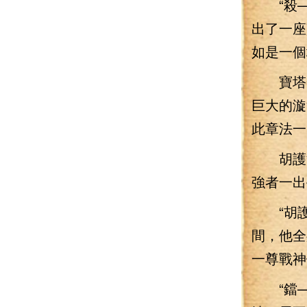
“殺—
出了一座
如是一個
寶塔一
巨大的漩
此章法一
胡護法
強者一出
“胡護
間，他全
一尊戰神
“鐺—