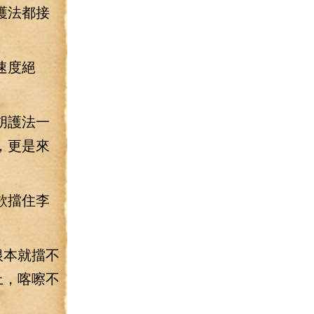
護法都接
速度絕
。
胡護法一
，更是來
欲擋住李
根本就擋不
上，喀嚓不