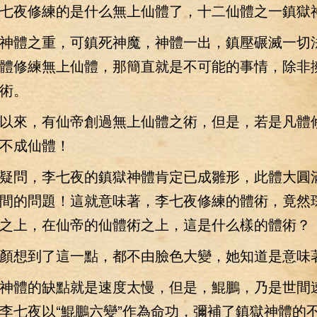
七夜修練的是什么無上仙體了，十二仙體之一鎮獄
體之重，可鎮死神魔，神體一出，鎮壓碾滅一切
體修練無上仙體，那簡直就是不可能的事情，除非
術。
來，有仙帝創過無上仙體之術，但是，若是凡體
不成仙體！
問，李七夜的鎮獄神體肯定已成雛形，此體大圓
間的問題！這就意味著，李七夜修練的體術，竟然
之上，在仙帝的仙體術之上，這是什么樣的體術？
想到了這一點，都不由臉色大變，她知道是意味
體的缺點就是速度太慢，但是，鯤鵬，乃是世間
李七夜以“鯤鵬六變”作為命功，彌補了鎮獄神體的