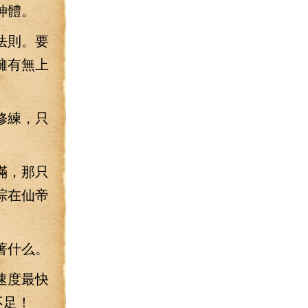
神體。
法則。要
擁有無上
修練，只
滿，那只
琮在仙帝
著什么。
速度最快
不足！