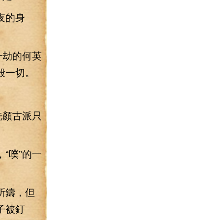
夜的身
一劫的何英
毀一切。
洗顏古派只
“噗”的一
所鑄，但
子被釘