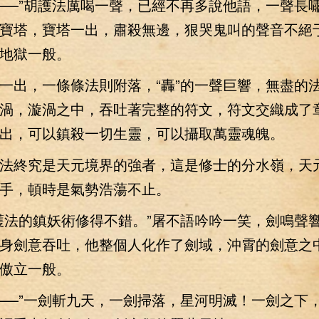
—”胡護法厲喝一聲，已經不再多說他語，一聲長
寶塔，寶塔一出，肅殺無邊，狠哭鬼叫的聲音不絕
地獄一般。
出，一條條法則附落，“轟”的一聲巨響，無盡的
渦，漩渦之中，吞吐著完整的符文，符文交織成了
出，可以鎮殺一切生靈，可以攝取萬靈魂魄。
終究是天元境界的強者，這是修士的分水嶺，天
手，頓時是氣勢浩蕩不止。
法的鎮妖術修得不錯。”屠不語吟吟一笑，劍鳴聲
身劍意吞吐，他整個人化作了劍域，沖霄的劍意之
傲立一般。
—”一劍斬九天，一劍掃落，星河明滅！一劍之下