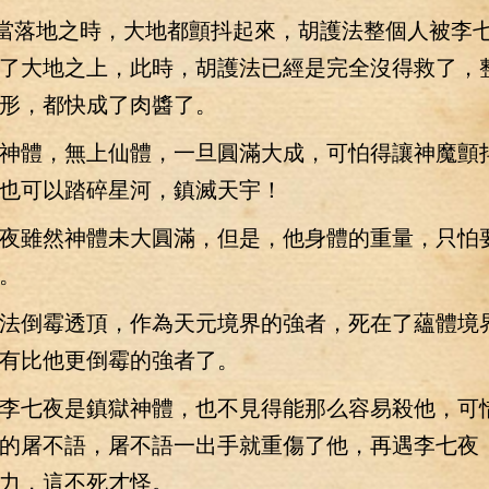
當落地之時，大地都顫抖起來，胡護法整個人被李
了大地之上，此時，胡護法已經是完全沒得救了，
形，都快成了肉醬了。
體，無上仙體，一旦圓滿大成，可怕得讓神魔顫
也可以踏碎星河，鎮滅天宇！
雖然神體未大圓滿，但是，他身體的重量，只怕
。
倒霉透頂，作為天元境界的強者，死在了蘊體境
有比他更倒霉的強者了。
七夜是鎮獄神體，也不見得能那么容易殺他，可
的屠不語，屠不語一出手就重傷了他，再遇李七夜
力，這不死才怪。