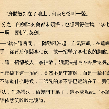
—”身體被釘在了地上，何英劍慘叫一聲。
分之一的劍陣玄奧都未領悟，也想困得住我。”李
一厲，要斬何英劍。
—”就在這瞬間，一陣勁風沖起，血氣狂飆，在這
手，從背后偷襲李七夜，欲一招擊穿李七夜的胸膛
這一招卻被人一掌拍散，胡護法是咚咚咚后退幾
夜擋下這一招的，竟然不是李霜顏，而是一臉和
不知道什么時候，二師兄的屠不語已經站在了一旁
法，作為護法，偷襲門下弟子，這不成規紀。”不
語依然笑吟吟地說道。