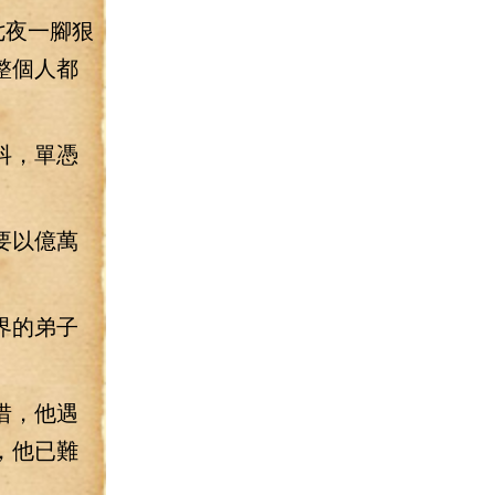
七夜一腳狠
整個人都
抖，單憑
要以億萬
界的弟子
惜，他遇
，他已難