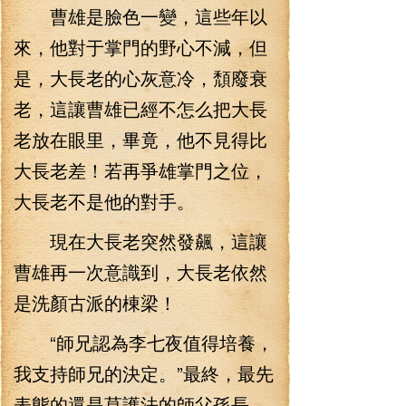
曹雄是臉色一變，這些年以
來，他對于掌門的野心不減，但
是，大長老的心灰意冷，頹廢衰
老，這讓曹雄已經不怎么把大長
老放在眼里，畢竟，他不見得比
大長老差！若再爭雄掌門之位，
大長老不是他的對手。
現在大長老突然發飆，這讓
曹雄再一次意識到，大長老依然
是洗顏古派的棟梁！
“師兄認為李七夜值得培養，
我支持師兄的決定。”最終，最先
表態的還是莫護法的師父孫長