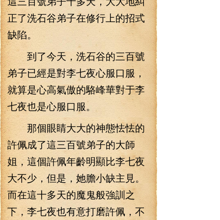
這三百號弟子十多天，大大地糾
正了洗石谷弟子在修行上的招式
缺陷。
到了今天，洗石谷的三百號
弟子已經是對李七夜心服口服，
就算是心高氣傲的駱峰華對于李
七夜也是心服口服。
那個眼睛大大的神態怯怯的
許佩成了這三百號弟子的大師
姐，這個許佩年齡明顯比李七夜
大不少，但是，她膽小缺主見。
而在這十多天的魔鬼般強訓之
下，李七夜也有意打磨許佩，不