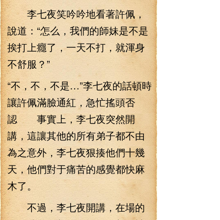
李七夜笑吟吟地看著許佩，
說道：“怎么，我們的師妹是不是
挨打上癮了，一天不打，就渾身
不舒服？”
“不，不，不是…”李七夜的話頓時
讓許佩滿臉通紅，急忙搖頭否
認 事實上，李七夜突然開
講，這讓其他的所有弟子都不由
為之意外，李七夜狠揍他們十幾
天，他們對于痛苦的感覺都快麻
木了。
不過，李七夜開講，在場的