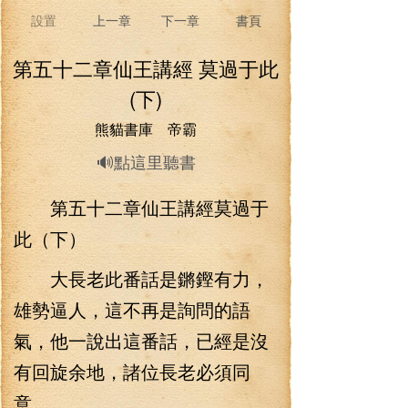
設置
上一章
下一章
書頁
第五十二章仙王講經 莫過于此
(下)
熊貓書庫 帝霸
🔊點這里聽書
第五十二章仙王講經莫過于
此（下）
大長老此番話是鏘鏗有力，
雄勢逼人，這不再是詢問的語
氣，他一說出這番話，已經是沒
有回旋余地，諸位長老必須同
意。