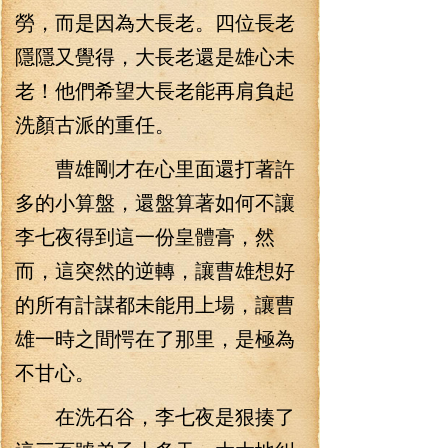
勞，而是因為大長老。四位長老
隱隱又覺得，大長老還是雄心未
老！他們希望大長老能再肩負起
洗顏古派的重任。
曹雄剛才在心里面還打著許
多的小算盤，還盤算著如何不讓
李七夜得到這一份皇體膏，然
而，這突然的逆轉，讓曹雄想好
的所有計謀都未能用上場，讓曹
雄一時之間愕在了那里，是極為
不甘心。
在洗石谷，李七夜是狠揍了