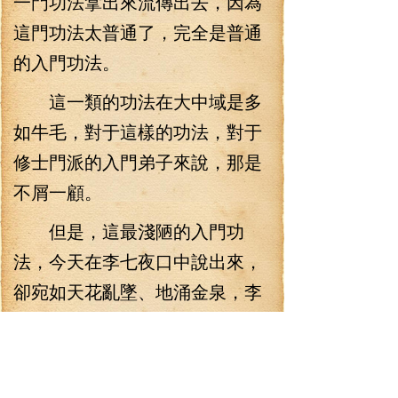
一門功法拿出來流傳出去，因為
這門功法太普通了，完全是普通
的入門功法。
這一類的功法在大中域是多
如牛毛，對于這樣的功法，對于
修士門派的入門弟子來說，那是
不屑一顧。
但是，這最淺陋的入門功
法，今天在李七夜口中說出來，
卻宛如天花亂墜、地涌金泉，李
七夜娓娓道來，以簡入繁，則淺
入深。從他口中所說出來的奧
義，讓人聽得如癡如醉。