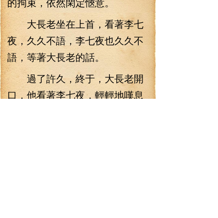
的拘束，依然閑定愜意。
大長老坐在上首，看著李七
夜，久久不語，李七夜也久久不
語，等著大長老的話。
過了許久，終于，大長老開
口，他看著李七夜，輕輕地嘆息
一聲，說道：“李七夜，本座是看
不懂你了，如果你是九圣妖門派
來的，那么，你就太囂張了。”
大長老一開始說這樣的話，
這頗有打開天窗亮話的勢態。而
李七夜只是淡然一笑，說道：“長
老認為呢？我是九圣妖門派來的