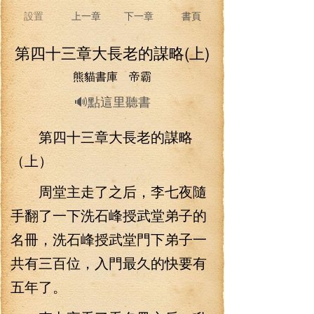
設置
上一章
下一章
書頁
第四十三章大長老的謀略(上)
熊貓書庫 帝霸
🔊點這里聽書
第四十三章大長老的謀略
（上）
周堂主走了之后，李七夜隨
手翻了一下洗石峰授武堂弟子的
名冊，洗石峰授武堂門下弟子一
共有三百位，入門最久的快要有
五年了。