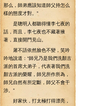
那么，師弟應該知道師父持怎么
樣的態度才對。”
是聰明人都聽得懂李七夜的
話，而且，李七夜也不藏著掖
著，直接開門見山。
屠不語依然臉色不變，笑吟
吟地說道：“師兄乃是我們洗顏古
派的首席大弟子，代表著我們洗
顏古派的榮耀，師兄所作所為，
師兄自然有所定斷，師父不會干
涉。”
好家伙，打太極打得漂亮，