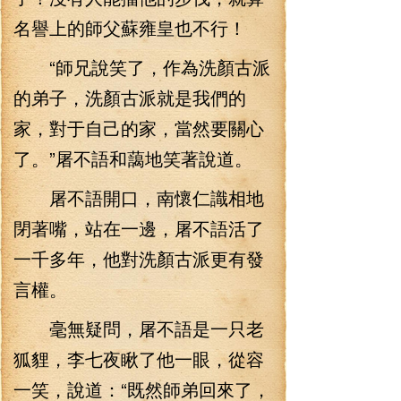
名譽上的師父蘇雍皇也不行！
“師兄說笑了，作為洗顏古派
的弟子，洗顏古派就是我們的
家，對于自己的家，當然要關心
了。”屠不語和藹地笑著說道。
屠不語開口，南懷仁識相地
閉著嘴，站在一邊，屠不語活了
一千多年，他對洗顏古派更有發
言權。
毫無疑問，屠不語是一只老
狐貍，李七夜瞅了他一眼，從容
一笑，說道：“既然師弟回來了，