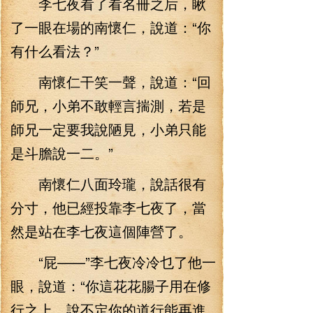
李七夜看了看名冊之后，瞅
了一眼在場的南懷仁，說道：“你
有什么看法？”
南懷仁干笑一聲，說道：“回
師兄，小弟不敢輕言揣測，若是
師兄一定要我說陋見，小弟只能
是斗膽說一二。”
南懷仁八面玲瓏，說話很有
分寸，他已經投靠李七夜了，當
然是站在李七夜這個陣營了。
“屁——”李七夜冷冷乜了他一
眼，說道：“你這花花腸子用在修
行之上，說不定你的道行能再進