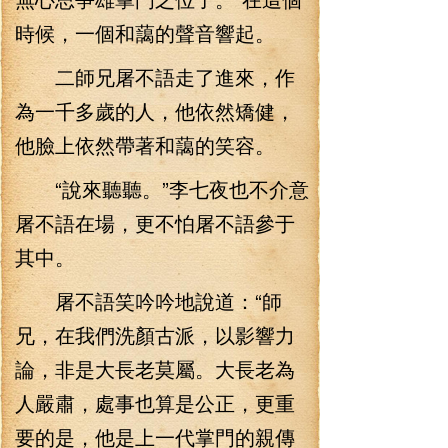
時候，一個和藹的聲音響起。
二師兄屠不語走了進來，作
為一千多歲的人，他依然矯健，
他臉上依然帶著和藹的笑容。
“說來聽聽。”李七夜也不介意
屠不語在場，更不怕屠不語參于
其中。
屠不語笑吟吟地說道：“師
兄，在我們洗顏古派，以影響力
論，非是大長老莫屬。大長老為
人嚴肅，處事也算是公正，更重
要的是，他是上一代掌門的親傳