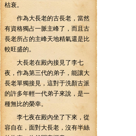
枯衰。
作為大長老的古長老，當然
有資格獨占一脈主峰了，而且古
長老所占的主峰天地精氣還是比
較旺盛的。
大長老在殿內接見了李七
夜，作為第三代的弟子，能讓大
長老單獨接見，這對于洗顏古派
的許多年輕一代弟子來說，是一
種無比的榮幸。
李七夜在殿內坐了下來，從
容自在，面對大長老，沒有半絲