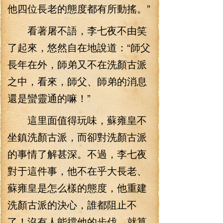
他四位長老的態度都有所動搖。”
看著屠不語，李七夜不由笑
了起來，悠然自在地說道：“師父
長年在外，師弟又不在洗顏古派
之中，看來，師父、師弟的消息
還是蠻靈通的嘛！”
這里面值得玩味，蘇雍皇不
坐鎮洗顏古派，而卻對洗顏古派
的事情了解甚深。不過，李七夜
對于這件事，他不在乎大長老、
蘇雍皇是怎么樣的態度，他重建
洗顏古派的決心，誰都阻止不
了！沒有人能擋他的步伐，就算