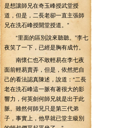
是想讓師兄在奇玉峰授武堂授
道，但是，二長老卻一直主張師
兄在洗石峰授開堂授道。”
“里面的區別說來聽聽。”李七
夜笑了一下，已經是胸有成竹。
南懷仁也不敢輕易在李七夜
面前輕易賣弄，但是，依然把自
己的看法認真陳述，說道：“二長
老在洗石峰這一脈有著很大的影
響力，何英劍何師兄就是出于此
脈。雖然何師兄只是第三代弟
子，事實上，他早就已堂主級別
的師叔們平起平坐了。”