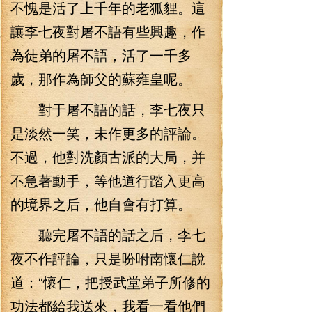
不愧是活了上千年的老狐貍。這
讓李七夜對屠不語有些興趣，作
為徒弟的屠不語，活了一千多
歲，那作為師父的蘇雍皇呢。
對于屠不語的話，李七夜只
是淡然一笑，未作更多的評論。
不過，他對洗顏古派的大局，并
不急著動手，等他道行踏入更高
的境界之后，他自會有打算。
聽完屠不語的話之后，李七
夜不作評論，只是吩咐南懷仁說
道：“懷仁，把授武堂弟子所修的
功法都給我送來，我看一看他們