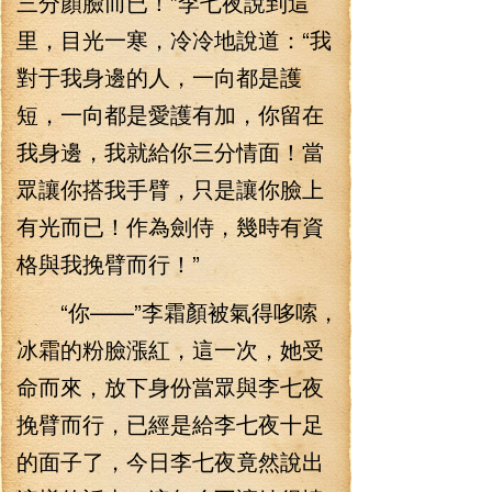
三分顏臉而已！”李七夜說到這
里，目光一寒，冷冷地說道：“我
對于我身邊的人，一向都是護
短，一向都是愛護有加，你留在
我身邊，我就給你三分情面！當
眾讓你搭我手臂，只是讓你臉上
有光而已！作為劍侍，幾時有資
格與我挽臂而行！”
“你——”李霜顏被氣得哆嗦，
冰霜的粉臉漲紅，這一次，她受
命而來，放下身份當眾與李七夜
挽臂而行，已經是給李七夜十足
的面子了，今日李七夜竟然說出