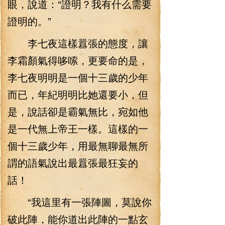
眼，說道：“證明？我有什么需要
證明的。”
李七夜這樣囂張的態度，讓
李霜顏氣得哆嗦，更要命的是，
李七夜明明是一個十三歲的少年
而已，年紀明明比她還要小，但
是，說話卻是霸氣無比，宛如他
是一代無上帝王一樣。這樣的一
個十三歲少年，用最無聊最無所
謂的語氣說出最囂張最狂妄的
話！
“我這里有一張陣圖，莫說你
破此陣，能你道出此陣的一點玄