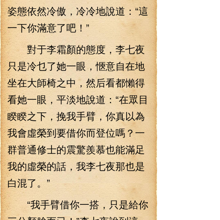
姿態依然冷傲，冷冷地說道：“這
一下你滿意了吧！”
對于李霜顏的態度，李七夜
只是冷乜了她一眼，愜意自在地
坐在大師椅之中，然后看都懶得
看她一眼，平淡地說道：“在眾目
睽睽之下，挽我手臂，你真以為
我會虛榮到要借你而登位嗎？一
群普通修士的震驚羨慕也能滿足
我的虛榮的話，我李七夜那也是
白混了。”
“我手臂借你一搭，只是給你