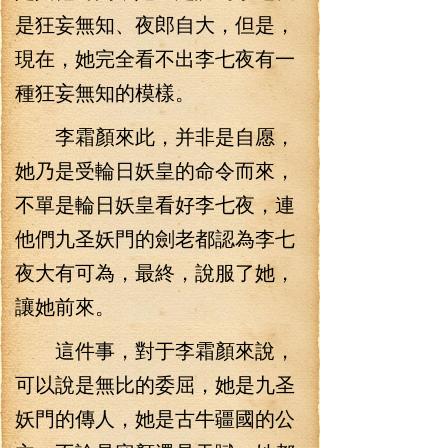
是狂妄無知、夜郎自大，但是，
現在，她完全看不出李七夜有一
種狂妄無知的模樣。
李霜顏來此，并非是自愿，
她乃是受輪日妖皇的命令而來，
不單是輪日妖皇看好李七夜，連
他們九圣妖門的劍老都認為李七
夜大有可為，最終，說服了她，
讓她前來。
這件事，對于李霜顏來說，
可以說是無比的委屈，她是九圣
妖門的傳人，她是古牛疆國的公