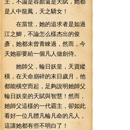
主，不論是容顏還是天賦，她都
是人中龍鳳，天之驕女！
在當世，她的追求者是如過
江之鯽，不論怎么樣杰出的俊
彥，她都未曾青睞過，然而，今
天她卻要給一個凡人做劍侍。
她師父，輪日妖皇，天資縱
橫，在天命崩碎的末日歲月，他
都能橫空而起，足夠說明她師父
輪日妖皇的天賦與智慧！然而，
她師父這樣的一代霸主，卻如此
看好一位凡體凡輪凡命的凡人，
這讓她都有些不明白了！