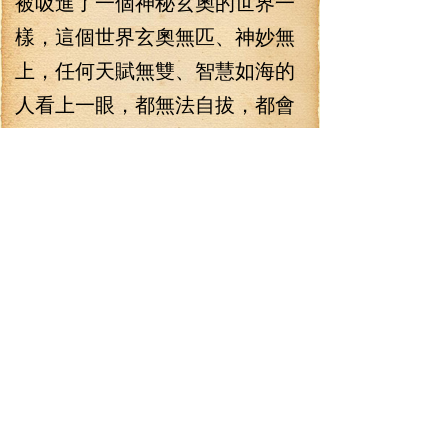
被吸進了一個神秘玄奧的世界一
樣，這個世界玄奧無匹、神妙無
上，任何天賦無雙、智慧如海的
人看上一眼，都無法自拔，都會
被這其中的玄奧所吸引，同時，
在這玄奧之中，就算是天賦再高
的人，都無法從這里面走出來。
李七夜一看這張古皮，這張
古皮太熟眼了，太熟眼了，當他
再一看這里面的曲線、道符、星
辰、陣點…眨眼之間，李七夜覽
遍整張古皮。
在此時此刻，他腦海中有一