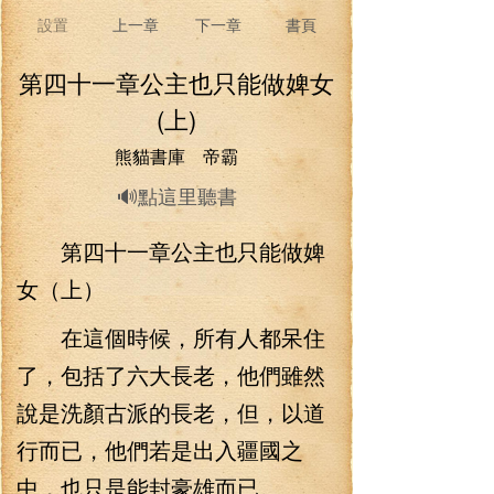
設置
上一章
下一章
書頁
第四十一章公主也只能做婢女
(上)
熊貓書庫 帝霸
🔊點這里聽書
第四十一章公主也只能做婢
女（上）
在這個時候，所有人都呆住
了，包括了六大長老，他們雖然
說是洗顏古派的長老，但，以道
行而已，他們若是出入疆國之
中，也只是能封豪雄而已。