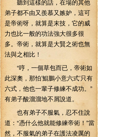
聽到這樣的話，在場的其他
弟子都不由又羨慕又嫉妒，這可
是帝術呀，就算是末技，它的威
力也比一般的功法強大很多很
多。帝術，就算是大賢之術也無
法與之相比！
“哼，一個草包而已，帝術如
此深奧，那怕’鯤鵬小意六式’只有
六式，他也一輩子修練不成功。”
有弟子酸溜溜地不屑說道。
也有弟子不服氣，忍不住說
道：“憑什么他就能修練帝術！”當
然，不服氣的弟子在護法凌厲的