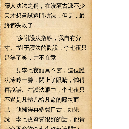
廢人功法之稱，在洗顏古派不少
天才想嘗試這門功法，但是，最
終都失敗了。
“多謝護法指點，我自有分
寸。”對于護法的勸說，李七夜只
是笑了笑，并不在意。
見李七夜頑冥不靈，這位護
法冷哼一聲，閉上了眼睛，懶得
再說話。在護法眼中，李七夜只
不過是凡體凡輪凡命的廢物而
已，他懶得再多費口舌，如果
說，李七夜資質很好的話，他肯
定會不允許李七夜修練這門功