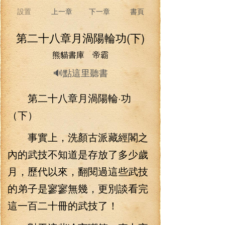
設置
上一章
下一章
書頁
第二十八章月渦陽輪功(下)
熊貓書庫 帝霸
🔊點這里聽書
第二十八章月渦陽輪·功
（下）
事實上，洗顏古派藏經閣之
內的武技不知道是存放了多少歲
月，歷代以來，翻閱過這些武技
的弟子是寥寥無幾，更別談看完
這一百二十冊的武技了！