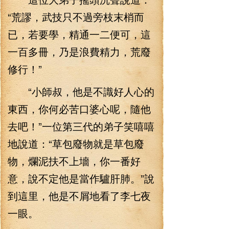
“荒謬，武技只不過旁枝末梢而
已，若要學，精通一二便可，這
一百多冊，乃是浪費精力，荒廢
修行！”
“小師叔，他是不識好人心的
東西，你何必苦口婆心呢，隨他
去吧！”一位第三代的弟子笑嘻嘻
地說道：“草包廢物就是草包廢
物，爛泥扶不上墻，你一番好
意，說不定他是當作驢肝肺。”說
到這里，他是不屑地看了李七夜
一眼。