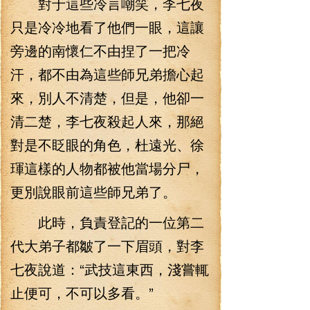
對于這些冷言嘲笑，李七夜
只是冷冷地看了他們一眼，這讓
旁邊的南懷仁不由捏了一把冷
汗，都不由為這些師兄弟擔心起
來，別人不清楚，但是，他卻一
清二楚，李七夜殺起人來，那絕
對是不眨眼的角色，杜遠光、徐
琿這樣的人物都被他當場分尸，
更別說眼前這些師兄弟了。
此時，負責登記的一位第二
代大弟子都皺了一下眉頭，對李
七夜說道：“武技這東西，淺嘗輒
止便可，不可以多看。”