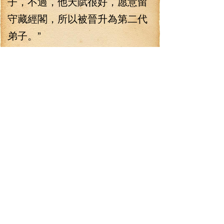
子，不過，他天賦很好，愿意留
守藏經閣，所以被晉升為第二代
弟子。”
李七夜笑了一下，沒有說什
么，南懷仁這才告辭離去。
當南懷仁走了之后，李七夜
閉上了院子，準備了筆墨，把一
百二十冊的武技秘笈一一攤開，
以別人所看不懂的次序排好。
李七夜神態嚴肅認真，排好
所有的秘笈之后，然后每一本秘
笈都翻開第一頁，然后從每一本
的秘笈上抄下一個字；然后再翻