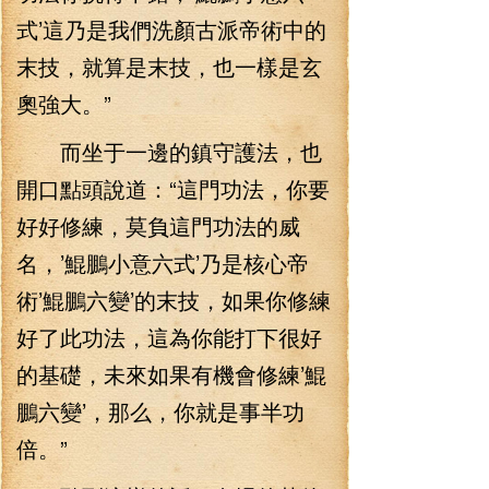
式’這乃是我們洗顏古派帝術中的
末技，就算是末技，也一樣是玄
奧強大。”
而坐于一邊的鎮守護法，也
開口點頭說道：“這門功法，你要
好好修練，莫負這門功法的威
名，’鯤鵬小意六式’乃是核心帝
術’鯤鵬六變’的末技，如果你修練
好了此功法，這為你能打下很好
的基礎，未來如果有機會修練’鯤
鵬六變’，那么，你就是事半功
倍。”