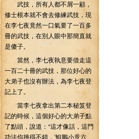
武技，所有人都不屑一顧，
修士根本就不會去修練武技，現
在李七夜竟然一口氣要了一百多
冊的武技，在別人眼中那簡直就
是傻子。
當然，李七夜執意要借走這
一百二十冊的武技，那位好心的
大弟子也沒有辦法，為李七夜登
記上了。
當李七夜拿出第二本秘笈登
記的時候，這個好心的大弟子點
了點頭，說道：“這才像話，這門
功法你挑得不錯，’鯤鵬小意六