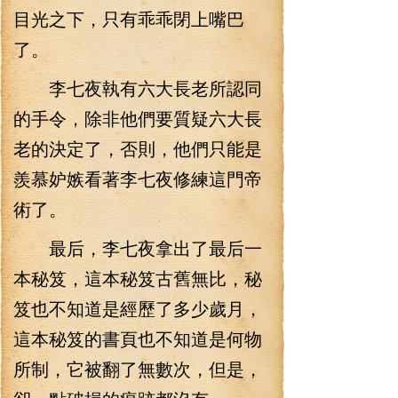
目光之下，只有乖乖閉上嘴巴
了。
李七夜執有六大長老所認同
的手令，除非他們要質疑六大長
老的決定了，否則，他們只能是
羨慕妒嫉看著李七夜修練這門帝
術了。
最后，李七夜拿出了最后一
本秘笈，這本秘笈古舊無比，秘
笈也不知道是經歷了多少歲月，
這本秘笈的書頁也不知道是何物
所制，它被翻了無數次，但是，