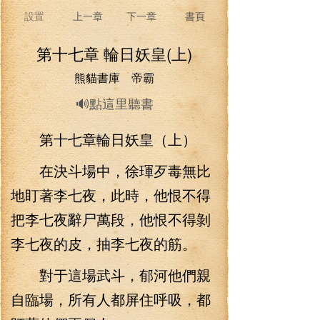
設置
上一章
下一章
書頁
第十七章 輪日妖皇(上)
熊貓書庫 帝霸
🔊點這里聽書
第十七章輪日妖皇（上）
在決斗場中，徐琿歹毒無比
地盯著李七夜，此時，他恨不得
把李七夜辭尸萬段，他恨不得剝
李七夜的皮，抽李七夜的筋。
對于這場武斗，郁河他們親
自臨場，所有人都屏住呼吸，都