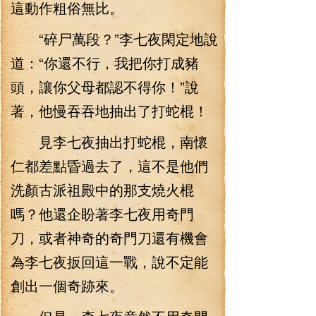
這動作粗俗無比。
“碎尸萬段？”李七夜閑定地說
道：“你還不行，我把你打成豬
頭，讓你父母都認不得你！”說
著，他慢吞吞地抽出了打蛇棍！
見李七夜抽出打蛇棍，南懷
仁都差點昏過去了，這不是他們
洗顏古派祖殿中的那支燒火棍
嗎？他還企盼著李七夜用奇門
刀，或者神奇的奇門刀還有機會
為李七夜扳回這一戰，說不定能
創出一個奇跡來。