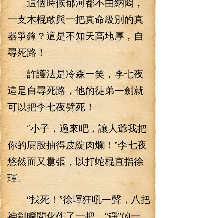
這個時候郁河都不由納悶，
一支木棍敢與一把真命級別的真
器爭鋒？這是不知天高地厚，自
尋死路！
許護法是冷森一笑，李七夜
這是自尋死路，他的徒弟一劍就
可以把李七夜劈死！
“小子，過來吧，讓大爺我把
你的屁股抽得皮綻肉爛！”李七夜
悠然而又囂張，以打蛇棍直指徐
琿。
“找死！”徐琿狂吼一聲，八把
神劍瞬間化作了一把，“錚”的一