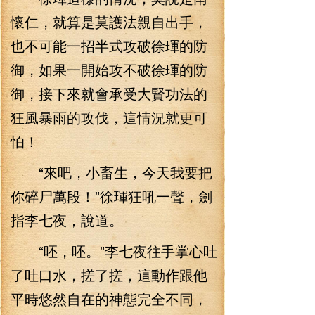
懷仁，就算是莫護法親自出手，
也不可能一招半式攻破徐琿的防
御，如果一開始攻不破徐琿的防
御，接下來就會承受大賢功法的
狂風暴雨的攻伐，這情況就更可
怕！
“來吧，小畜生，今天我要把
你碎尸萬段！”徐琿狂吼一聲，劍
指李七夜，說道。
“呸，呸。”李七夜往手掌心吐
了吐口水，搓了搓，這動作跟他
平時悠然自在的神態完全不同，