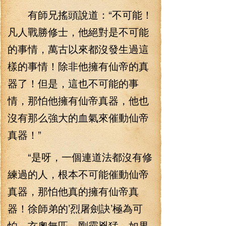
有師兄搖頭說道：“不可能！
凡人戰勝修士，他絕對是不可能
的事情，萬古以來都沒發生過這
樣的事情！除非他擁有仙帝的真
器了！但是，這也不可能的事
情，那怕他擁有仙帝真器，他也
沒有那么強大的血氣來催動仙帝
真器！”
“是呀，一個連道法都沒有修
練過的人，根本不可能催動仙帝
真器，那怕他真的擁有仙帝真
器！徐師弟的’烈屠劍訣’極為可
怕，玄奧無匹，剛霸兇猛，如果