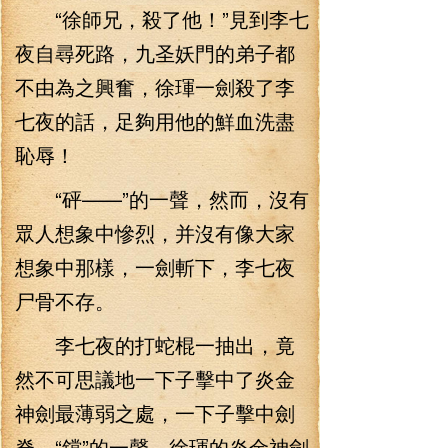
“徐師兄，殺了他！”見到李七
夜自尋死路，九圣妖門的弟子都
不由為之興奮，徐琿一劍殺了李
七夜的話，足夠用他的鮮血洗盡
恥辱！
“砰——”的一聲，然而，沒有
眾人想象中慘烈，并沒有像大家
想象中那樣，一劍斬下，李七夜
尸骨不存。
李七夜的打蛇棍一抽出，竟
然不可思議地一下子擊中了炎金
神劍最薄弱之處，一下子擊中劍
脊，“鐺”的一聲，徐琿的炎金神劍