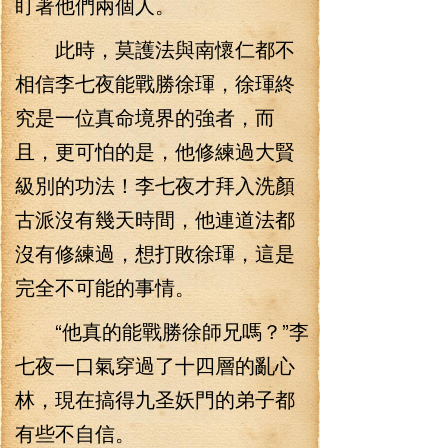
盯著他們兩個人。
此時，莫護法與南懷仁都不
相信李七夜能戰勝徐琿，徐琿終
究是一位真命境界的強者，而
且，更可怕的是，他修練過大賢
級別的功法！李七夜才拜入洗顏
古派沒有幾天時間，他連道法都
沒有修練過，想打敗徐琿，這是
完全不可能的事情。
“他真的能戰勝徐師兄嗎？”李
七夜一口氣穿過了十四層的亂心
林，現在搞得九圣妖門的弟子都
有些不自信。