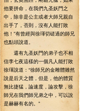
他要拼命，在我們九圣妖門之
中，除非是公主或者大師兄親自
出手了，否則，沒有人能打敗
他！”有曾經與徐琿切磋過的師兄
也點頭說道。
還有九圣妖門的弟子也不相
信李七夜這樣的一個凡人能打敗
徐琿說道：“徐師兄的金雕體雖然
說是后天之體，但是，他的體質
無比捷猛，論速度，論攻擊，徐
師兄在我們師兄弟之中，可以說
是赫赫有名的。”