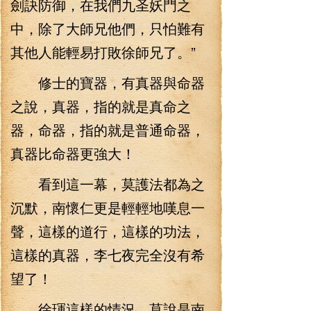
劍訣防御，在我們九圣妖門之
中，除了大師兄他們，只怕難有
其他人能輕易打敗徐師兄了。”
修士的寶器，有真器與命器
之說，真器，指的就是真命之
器，命器，指的就是普通命器，
真器比命器更強大！
看到這一幕，莫護法都為之
沉默，南懷仁更是輕輕地嘆息一
聲，這樣的道行，這樣的功法，
這樣的真器，李七夜完全沒有希
望了！
徐琿這樣的情況，莫說是南