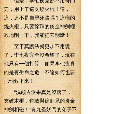
但是，李七夜竟然不用奇門
刀，用上了這支燒火棍！這，
這，這不是自尋死路嗎？這樣的
燒火棍，只要徐琿的炎金神劍輕
輕地削一下，就能把它削斷！
至于莫護法就更加不用說
了，李七夜完全沒希望了，現在
他只有一個打算，如果李七夜真
的是有生命之危，不論如何也要
把他救下來！
“洗顏古派果真是沒落了，一
支破木棍，也敢與徐師兄的炎金
神劍相碰！”有九圣妖門的弟子不