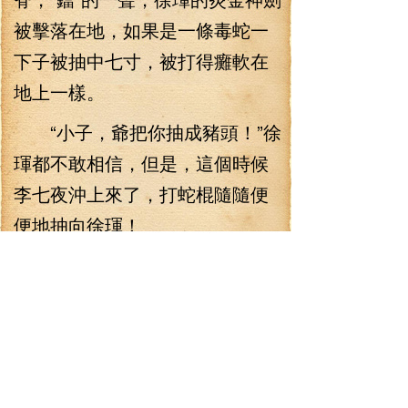
被擊落在地，如果是一條毒蛇一
下子被抽中七寸，被打得癱軟在
地上一樣。
“小子，爺把你抽成豬頭！”徐
琿都不敢相信，但是，這個時候
李七夜沖上來了，打蛇棍隨隨便
便地抽向徐琿！
“殺——”徐琿狂吼一聲，也不
后退，全身劍芒瞬間化作了劍
海，向李七夜碾殺而去，他就是
不信邪！
“砰”的一聲，然而，那怕他大