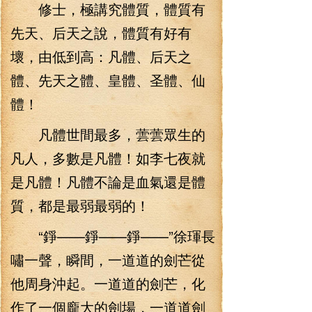
修士，極講究體質，體質有
先天、后天之說，體質有好有
壞，由低到高：凡體、后天之
體、先天之體、皇體、圣體、仙
體！
凡體世間最多，蕓蕓眾生的
凡人，多數是凡體！如李七夜就
是凡體！凡體不論是血氣還是體
質，都是最弱最弱的！
“錚——錚——錚——”徐琿長
嘯一聲，瞬間，一道道的劍芒從
他周身沖起。一道道的劍芒，化
作了一個龐大的劍場，一道道劍