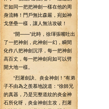
芒如同一把把神劍一樣在他的周
身流轉！門戶無比森嚴，宛如神
戈堡壘一樣，讓人無法攻破！
“開——”此時，徐琿張嘴吐出
了一把神劍，此神劍一幻，瞬間
化作八把神劍沉浮，每一把神劍
高百丈，每一把神劍宛如可以劈
開大地一樣。
“烈屠劍訣、炎金神劍！”有弟
子不由為之羨慕地說道：“徐師兄
的真器，乃是完整道紋的炎金神
石所化呀，炎金神劍主攻，烈屠