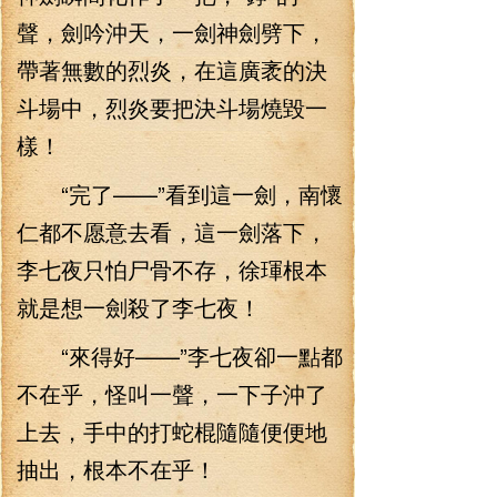
聲，劍吟沖天，一劍神劍劈下，
帶著無數的烈炎，在這廣袤的決
斗場中，烈炎要把決斗場燒毀一
樣！
“完了——”看到這一劍，南懷
仁都不愿意去看，這一劍落下，
李七夜只怕尸骨不存，徐琿根本
就是想一劍殺了李七夜！
“來得好——”李七夜卻一點都
不在乎，怪叫一聲，一下子沖了
上去，手中的打蛇棍隨隨便便地
抽出，根本不在乎！