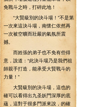
免戰斗之時，打碎此地！
“大賢級別的決斗場！”不是第
一次來這決斗場，南懷仁依然再
一次被空曠而壯嚴的氣氛所震
撼。
而姓張的弟子也不免有些得
意，說道：“此決斗場乃是我們祖
師親手打造，能承受大賢戰斗的
力量！”
大賢級別的決斗場，這也的
確可以看得出九圣妖門深厚的底
蘊，這對于很多門派來說，的確