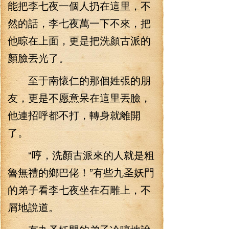
能把李七夜一個人扔在這里，不
然的話，李七夜萬一下不來，把
他晾在上面，更是把洗顏古派的
顏臉丟光了。
至于南懷仁的那個姓張的朋
友，更是不愿意呆在這里丟臉，
他連招呼都不打，轉身就離開
了。
“哼，洗顏古派來的人就是粗
魯無禮的鄉巴佬！”有些九圣妖門
的弟子看李七夜坐在石雕上，不
屑地說道。