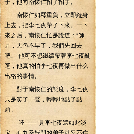
于，他向南懷仁招了招手。
南懷仁如釋重負，立即縱身
上去，把李七夜帶了下來。一下
來之后，南懷仁忙是說道：“師
兄，天色不早了，我們先回去
吧。”他可不想繼續帶著李七夜亂
逛，他真的怕李七夜再做出什么
出格的事情。
對于南懷仁的態度，李七夜
只是笑了一聲，輕輕地點了點
頭。
“呸——”見李七夜還如此淡
定，有九圣妖門的弟子就忍不住