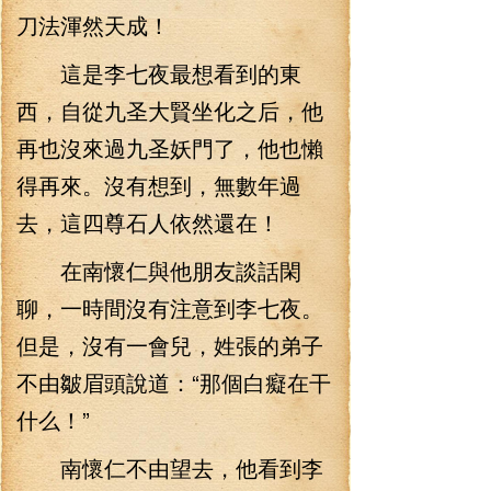
刀法渾然天成！
這是李七夜最想看到的東
西，自從九圣大賢坐化之后，他
再也沒來過九圣妖門了，他也懶
得再來。沒有想到，無數年過
去，這四尊石人依然還在！
在南懷仁與他朋友談話閑
聊，一時間沒有注意到李七夜。
但是，沒有一會兒，姓張的弟子
不由皺眉頭說道：“那個白癡在干
什么！”
南懷仁不由望去，他看到李