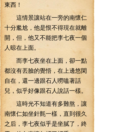
東西！
這情景讓站在一旁的南懷仁
十分尷尬，他是恨不得現在就離
開，但，他又不能把李七夜一個
人晾在上面。
而李七夜坐在上面，卻一點
都沒有丟臉的覺悟，在上邊悠閑
自在，還一邊跟石人嘮嗑著話
兒，似乎好像跟石人說話一樣。
這時光不知道有多難熬，讓
南懷仁如坐針氈一樣，直到很久
之后，李七夜似乎是坐膩了，終