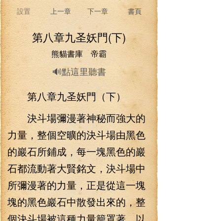
設置
上一章
下一章
書頁
第八章九圣妖門(下)
熊貓書庫 帝霸
🔊點這里聽書
第八章九圣妖門（下）
決斗場彌漫著神秘而強大的
力量，整個空曠的決斗場由黑色
的巖石所鋪成，每一塊黑色的巖
石都流動著大賢銘文，決斗場中
所彌漫著的力量，正是從這一塊
塊的黑色巖石中散發出來的，整
個決斗場被這種力量籠罩著，以