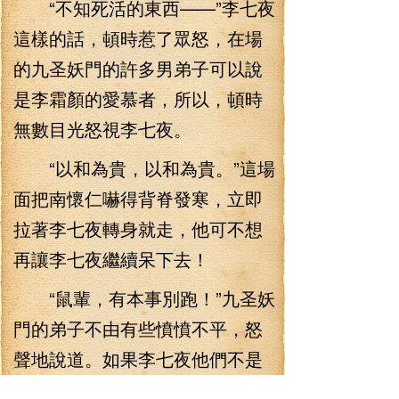
“不知死活的東西——”李七夜
這樣的話，頓時惹了眾怒，在場
的九圣妖門的許多男弟子可以說
是李霜顏的愛慕者，所以，頓時
無數目光怒視李七夜。
“以和為貴，以和為貴。”這場
面把南懷仁嚇得背脊發寒，立即
拉著李七夜轉身就走，他可不想
再讓李七夜繼續呆下去！
“鼠輩，有本事別跑！”九圣妖
門的弟子不由有些憤憤不平，怒
聲地說道。如果李七夜他們不是
客人的話，他們立即追殺上去，