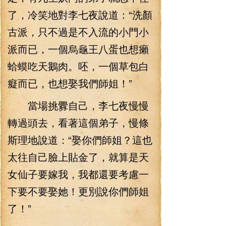
了，冷笑地對李七夜說道：“洗顏
古派，只不過是不入流的小門小
派而已，一個烏龜王八蛋也想癩
蛤蟆吃天鵝肉。呸，一個草包白
癡而已，也想娶我們師姐！”
當場挑釁自己，李七夜慢慢
轉過頭去，看著這個弟子，慢條
斯理地說道：“娶你們師姐？這也
太往自己臉上貼金了，就算是天
女仙子要嫁我，我都還要考慮一
下要不要娶她！更別說你們師姐
了！”