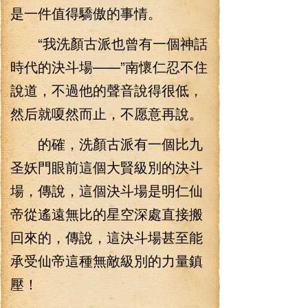
是一件值得驕傲的事情。
“我洗顏古派也曾有一個神話
時代的決斗場——”南懷仁忍不住
說道，不過他的聲音說得很低，
然后就嗄然而止，不愿意再說。
的確，洗顏古派有一個比九
圣妖門眼前這個大賢級別的決斗
場，傳說，這個決斗場是明仁仙
帝從遙遠無比的星空深處直接搬
回來的，傳說，這決斗場甚至能
承受仙帝這種無敵級別的力量鎮
壓！