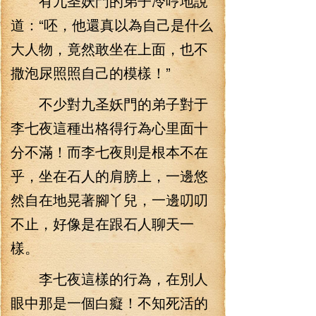
有九圣妖門的弟子冷哼地說
道：“呸，他還真以為自己是什么
大人物，竟然敢坐在上面，也不
撒泡尿照照自己的模樣！”
不少對九圣妖門的弟子對于
李七夜這種出格得行為心里面十
分不滿！而李七夜則是根本不在
乎，坐在石人的肩膀上，一邊悠
然自在地晃著腳丫兒，一邊叨叨
不止，好像是在跟石人聊天一
樣。
李七夜這樣的行為，在別人
眼中那是一個白癡！不知死活的