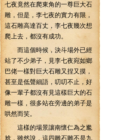
七夜竟然在爬東角的一尊巨大石
雕，但是，李七夜的實力有限，
這石雕高達百丈，李七夜幾次想
爬上去，都沒有成功。
而這個時候，決斗場外已經
站了不少弟子，見李七夜宛如鄉
巴佬一樣對巨大石雕又捏又摸，
甚至是低聲細語，叨叨不止，好
像一輩子都沒有見這樣巨大的石
雕一樣，很多站在旁邊的弟子是
哄然而笑。
這樣的場景讓南懷仁為之尷
尬，雖然說，這四雕石雕不是九