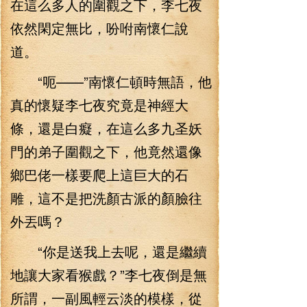
在這么多人的圍觀之下，李七夜
依然閑定無比，吩咐南懷仁說
道。
“呃——”南懷仁頓時無語，他
真的懷疑李七夜究竟是神經大
條，還是白癡，在這么多九圣妖
門的弟子圍觀之下，他竟然還像
鄉巴佬一樣要爬上這巨大的石
雕，這不是把洗顏古派的顏臉往
外丟嗎？
“你是送我上去呢，還是繼續
地讓大家看猴戲？”李七夜倒是無
所謂，一副風輕云淡的模樣，從