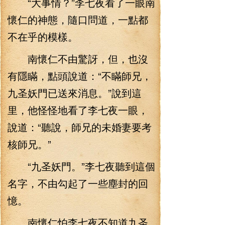
“大事情？”李七夜看了一眼南
懷仁的神態，隨口問道，一點都
不在乎的模樣。
南懷仁不由驚訝，但，也沒
有隱瞞，點頭說道：“不瞞師兄，
九圣妖門已送來消息。”說到這
里，他怪怪地看了李七夜一眼，
說道：“聽說，師兄的未婚妻要考
核師兄。”
“九圣妖門。”李七夜聽到這個
名字，不由勾起了一些塵封的回
憶。
南懷仁怕李七夜不知道九圣