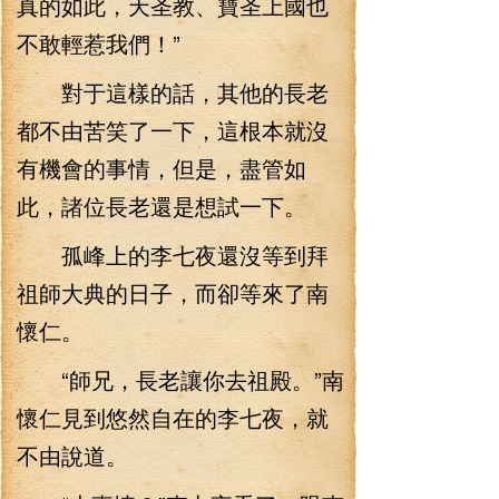
真的如此，天圣教、寶圣上國也
不敢輕惹我們！”
對于這樣的話，其他的長老
都不由苦笑了一下，這根本就沒
有機會的事情，但是，盡管如
此，諸位長老還是想試一下。
孤峰上的李七夜還沒等到拜
祖師大典的日子，而卻等來了南
懷仁。
“師兄，長老讓你去祖殿。”南
懷仁見到悠然自在的李七夜，就
不由說道。