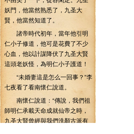
妖門，他當然熟悉了，九圣大
賢，他當然知道了。
諸帝時代初年，當年他引明
仁小子修道，他可是花費了不少
心血，他以計謀降伏了九圣大賢
這頭老妖怪，為明仁小子護道！
“未婚妻這是怎么一回事？”李
七夜看了看南懷仁說道。
南懷仁說道：“傳說，我們祖
師明仁承載天命成就仙帝之時，
九圣大賢曾經與我們洗顏古派有
一個約定，如果他們九圣妖門的