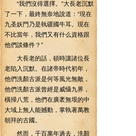
“我們沒得選擇。”大長老沉默
了一下，最終無奈地說道：“現在
九圣妖門乃是執疆國牛耳。現在
不比當年，我們又有什么資格跟
他們談條件？”
大長老的話，頓時讓諸位長
老陷入沉默。在諸帝時代初年，
他們洗顏古派是何等風光無敵，
他們洗顏古派曾經是威懾九界，
橫掃八荒，他們在廣袤無垠的中
大域上無人能撼動，掌執著萬教
朝拜的古國。
然而，千百萬年過去，洗顏