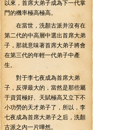
以來，首席大弟子成為下一代掌
門的機率極高極高。
在當世，洗顏古派并沒有在
第二代的中高層中選出首席大弟
子，那就意味著首席大弟子將會
在第三代的年輕一代弟子中產
生。
對于李七夜成為首席大弟
子，反彈最大的，當然是那些屬
于資質極好、天賦極高又立下不
小功勞的天才弟子了，所以，李
七夜成為首席大弟子之后，洗顏
古派之內一片嘩然。