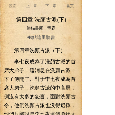
設置
上一章
下一章
書頁
第四章 洗顏古派(下)
熊貓書庫 帝霸
🔊點這里聽書
第四章洗顏古派（下）
李七夜成為了洗顏古派的首
席大弟子，這消息在洗顏古派一
下子傳開了。對于李七夜成為首
席大弟子，洗顏古派的中高層，
倒沒有太多的怨言，面對洗顏古
令，他們洗顏古派也沒得選擇，
他們只能說是李七夜這個廢物太