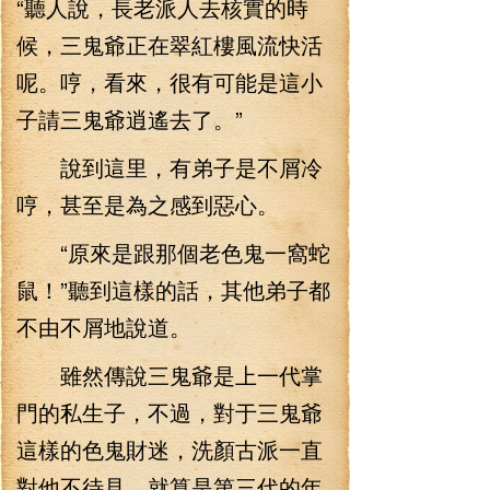
“聽人說，長老派人去核實的時
候，三鬼爺正在翠紅樓風流快活
呢。哼，看來，很有可能是這小
子請三鬼爺逍遙去了。”
說到這里，有弟子是不屑冷
哼，甚至是為之感到惡心。
“原來是跟那個老色鬼一窩蛇
鼠！”聽到這樣的話，其他弟子都
不由不屑地說道。
雖然傳說三鬼爺是上一代掌
門的私生子，不過，對于三鬼爺
這樣的色鬼財迷，洗顏古派一直
對他不待見，就算是第三代的年