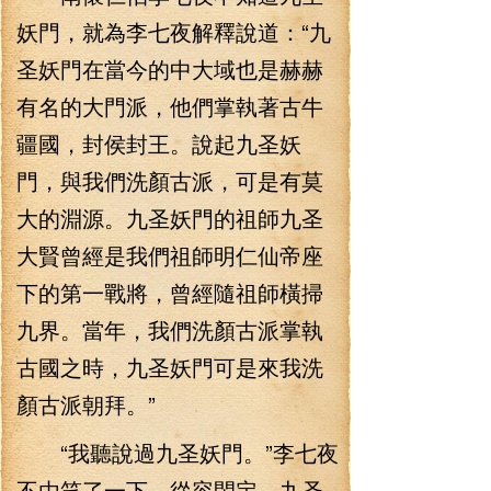
妖門，就為李七夜解釋說道：“九
圣妖門在當今的中大域也是赫赫
有名的大門派，他們掌執著古牛
疆國，封侯封王。說起九圣妖
門，與我們洗顏古派，可是有莫
大的淵源。九圣妖門的祖師九圣
大賢曾經是我們祖師明仁仙帝座
下的第一戰將，曾經隨祖師橫掃
九界。當年，我們洗顏古派掌執
古國之時，九圣妖門可是來我洗
顏古派朝拜。”
“我聽說過九圣妖門。”李七夜
不由笑了一下，從容閑定。九圣