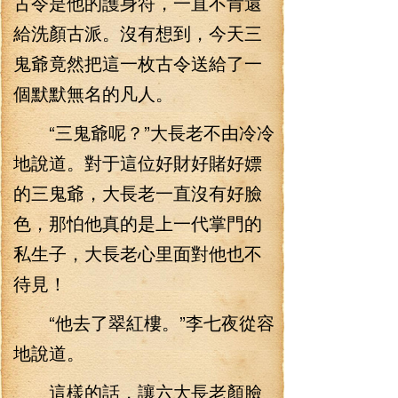
古令是他的護身符，一直不肯還
給洗顏古派。沒有想到，今天三
鬼爺竟然把這一枚古令送給了一
個默默無名的凡人。
“三鬼爺呢？”大長老不由冷冷
地說道。對于這位好財好賭好嫖
的三鬼爺，大長老一直沒有好臉
色，那怕他真的是上一代掌門的
私生子，大長老心里面對他也不
待見！
“他去了翠紅樓。”李七夜從容
地說道。
這樣的話，讓六大長老顏臉