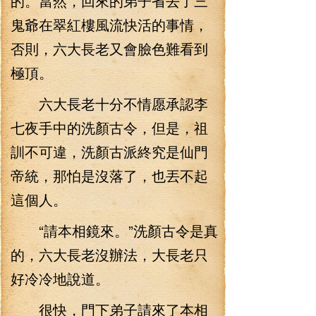
的。當然，回來的弟子省去了三
鬼爺在翠紅樓風流快活的事情，
否則，六大長老又會臉色難看到
極頂。
六大長老十分不情愿承認李
七夜手中的洗顏古令，但是，祖
訓不可違，洗顏古派終究是仙門
帝統，那怕是沒落了，也丟不起
這個人。
“請本相鏡來。”洗顏古令是真
的，六大長老沒辦法，大長老只
好冷冷地說道。
很快，門下弟子請來了本相