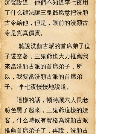
沉聲說道。他們不知道李七夜用
了什么辦法讓三鬼爺愿意把洗顏
古令給他，但是，眼前的洗顏古
令是貨真價實。
“聽說洗顏古派的首席弟子位
子還空著，三鬼爺也大力推薦我
來當洗顏古派的首席弟子，所
以，我要當洗顏古派的首席弟
子。”李七夜慢慢地說道。
這樣的話，頓時讓六大長老
臉色黑了起來，三鬼爺這樣的嫖
客，什么時候有資格為洗顏古派
推薦首席弟子了，再說，洗顏古