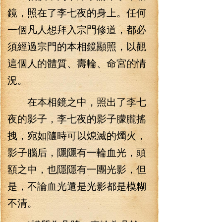
鏡，照在了李七夜的身上。任何
一個凡人想拜入宗門修道，都必
須經過宗門的本相鏡顯照，以觀
這個人的體質、壽輪、命宮的情
況。
在本相鏡之中，照出了李七
夜的影子，李七夜的影子朦朧搖
拽，宛如隨時可以熄滅的燭火，
影子腦后，隱隱有一輪血光，頭
額之中，也隱隱有一團光影，但
是，不論血光還是光影都是模糊
不清。