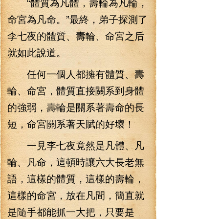
“體質為凡體，壽輪為凡輪，
命宮為凡命。”最終，弟子探測了
李七夜的體質、壽輪、命宮之后
就如此說道。
任何一個人都擁有體質、壽
輪、命宮，體質直接關系到身體
的強弱，壽輪是關系著壽命的長
短，命宮關系著天賦的好壞！
一見李七夜竟然是凡體、凡
輪、凡命，這頓時讓六大長老無
語，這樣的體質，這樣的壽輪，
這樣的命宮，放在凡間，簡直就
是隨手都能抓一大把，只要是