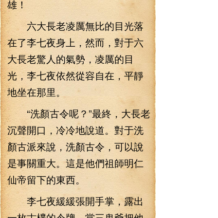
雄！
六大長老凌厲無比的目光落
在了李七夜身上，然而，對于六
大長老驚人的氣勢，凌厲的目
光，李七夜依然從容自在，平靜
地坐在那里。
“洗顏古令呢？”最終，大長老
沉聲開口，冷冷地說道。對于洗
顏古派來說，洗顏古令，可以說
是事關重大。這是他們祖師明仁
仙帝留下的東西。
李七夜緩緩張開手掌，露出
一枚古樸的令牌。當三鬼爺把他