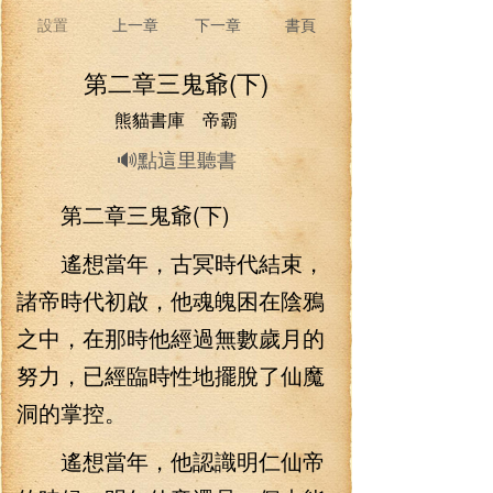
設置
上一章
下一章
書頁
第二章三鬼爺(下)
熊貓書庫 帝霸
🔊點這里聽書
第二章三鬼爺(下)
遙想當年，古冥時代結束，
諸帝時代初啟，他魂魄困在陰鴉
之中，在那時他經過無數歲月的
努力，已經臨時性地擺脫了仙魔
洞的掌控。
遙想當年，他認識明仁仙帝