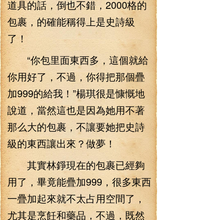
道具的話，倒也不錯，2000格的
包裹，的確能稱得上是史詩級
了！
“你包里面東西多，這個就給
你用好了，不過，你得把那個疊
加999的給我！”楊琪很是慷慨地
說道，當然這也是因為她用不著
那么大的包裹，不讓要她把史詩
級的東西讓出來？做夢！
其實林錚現在的包裹已經夠
用了，畢竟能疊加999，很多東西
一疊加起來就不太占用空間了，
尤其是烹飪和藥品，不過，既然