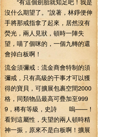
“有這個劍胎就知足吧！我是
沒什么期望了。”說著，林錚便伸
手將那戒指拿了起來，居然沒有
熒光，兩人見狀，頓時一陣失
望，喵了個咪的，一個九轉的還
會掉白板啊！
流金須彌戒：流金商會特制的須
彌戒，只有高級的干事才可以獲
得的寶貝，可擴展包裹空間2000
格，同類物品最高可疊加至999
9，稀有等級，史詩 嗚——！
看到這屬性，失望的兩人頓時精
神一振，原來不是白板啊！擴展