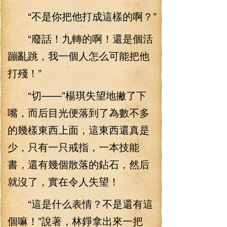
“不是你把他打成這樣的啊？”
“廢話！九轉的啊！還是個活
蹦亂跳，我一個人怎么可能把他
打殘！”
“切——”楊琪失望地撇了下
嘴，而后目光便落到了為數不多
的幾樣東西上面，這東西還真是
少，只有一只戒指，一本技能
書，還有幾個散落的鉆石，然后
就沒了，實在令人失望！
“這是什么表情？不是還有這
個嘛！”說著，林錚拿出來一把