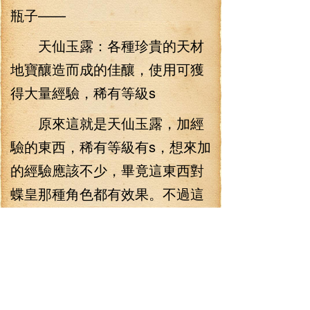
瓶子——
天仙玉露：各種珍貴的天材
地寶釀造而成的佳釀，使用可獲
得大量經驗，稀有等級s
原來這就是天仙玉露，加經
驗的東西，稀有等級有s，想來加
的經驗應該不少，畢竟這東西對
蝶皇那種角色都有效果。不過這
具體的經驗值，還真不好說！
“來吧！一人一瓶，嘗嘗味道
怎么樣！”林錚拿了一瓶給楊琪，
自己也拿了一瓶，擰開瓶塞，一