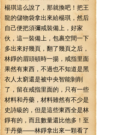
楊琪這么說了，那就換吧！把王
龍的儲物袋拿出來給楊琪，然后
自己便把須彌戒裝備上，好家
伙，這一裝備上，包裹空間一下
多出來好幾頁，翻了幾頁之后，
林錚的眉頭頓時一揚，戒指里面
果然有東西，不過也不知道是黑
衣人太窮還是被中央智能剝削
了，留在戒指里面的，只有一些
材料和丹藥，材料雖然有不少是
史詩級的，但是這些東西全是林
錚有的，而且數量還比他多！至
于丹藥——林錚拿出來一顆看了