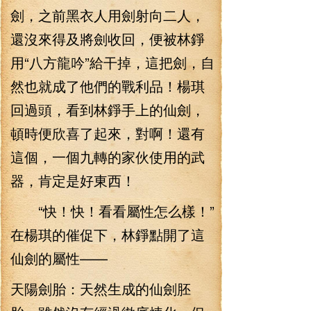
劍，之前黑衣人用劍射向二人，
還沒來得及將劍收回，便被林錚
用“八方龍吟”給干掉，這把劍，自
然也就成了他們的戰利品！楊琪
回過頭，看到林錚手上的仙劍，
頓時便欣喜了起來，對啊！還有
這個，一個九轉的家伙使用的武
器，肯定是好東西！
“快！快！看看屬性怎么樣！”
在楊琪的催促下，林錚點開了這
仙劍的屬性——
天陽劍胎：天然生成的仙劍胚