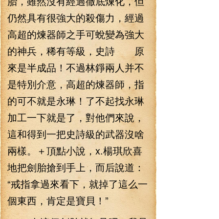
胎，雖然沒有經過徹底煉化，但
仍然具有很強大的殺傷力，經過
高超的煉器師之手可蛻變為強大
的神兵，稀有等級，史詩 原
來是半成品！不過林錚兩人并不
是特別介意，高超的煉器師，指
的可不就是永琳！了不起找永琳
加工一下就是了，對他們來說，
這和得到一把史詩級的武器沒啥
兩樣。＋頂點小說，x.楊琪欣喜
地把劍胎搶到手上，而后說道：
“戒指拿過來看下，就掉了這么一
個東西，肯定是寶貝！”