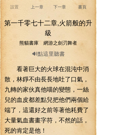
設置
上一章
下一章
書頁
第一千零七十二章,火箭般的升
級
熊貓書庫 網游之劍刃舞者
🔊點這里聽書
看著巨大的火球在混沌中消
散，林錚不由長長地吐了口氣，
九轉的家伙真他喵的變態，一絲
兒的血皮都差點兒把他們兩個給
端了，這還好之前等著他耗費了
大量氣血書畫字符，不然的話，
死的肯定是他！