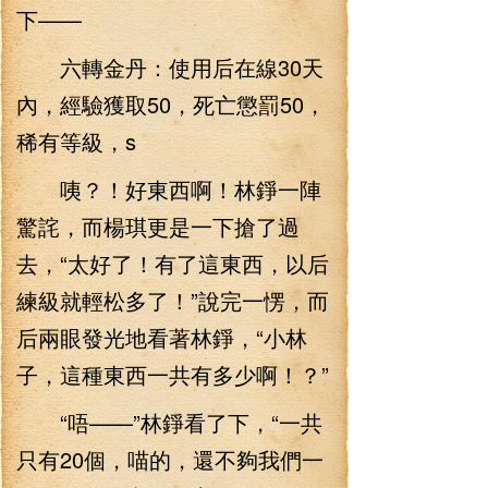
下——
六轉金丹：使用后在線30天
內，經驗獲取50，死亡懲罰50，
稀有等級，s
咦？！好東西啊！林錚一陣
驚詫，而楊琪更是一下搶了過
去，“太好了！有了這東西，以后
練級就輕松多了！”說完一愣，而
后兩眼發光地看著林錚，“小林
子，這種東西一共有多少啊！？”
“唔——”林錚看了下，“一共
只有20個，喵的，還不夠我們一