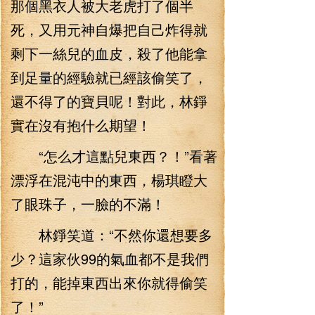
那個黑衣人被大老虎打了個半
死，又用元神自爆把自己炸得就
剩下一絲兒的血皮，殺了他能拿
到足量的經驗就已經該偷笑了，
還不得了的寶貝呢！對此，林錚
實在沒有抱什么期望！
“怎么才這點兒東西？！”看著
漂浮在混沌中的東西，楊琪瞪大
了眼珠子，一臉的不滿！
林錚笑道：“不然你還想要多
少？這家伙99的氣血都不是我們
打的，能掉東西出來你就得偷笑
了！”