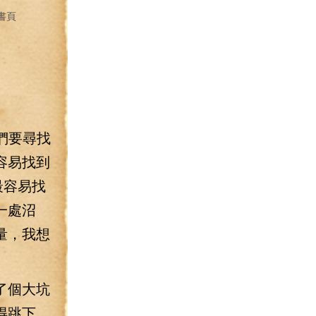
書頁
們要尋找
容易找到
最容易找
一處沼
量，我想
了個大坑
得跳下