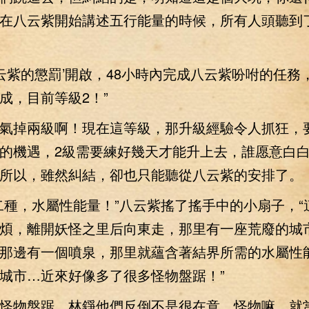
在八云紫開始講述五行能量的時候，所有人頭聽到
紫的懲罰’開啟，48小時內完成八云紫吩咐的任務
成，目前等級2！”
掉兩級啊！現在這等級，那升級經驗令人抓狂，
的機遇，2級需要練好幾天才能升上去，誰愿意白白
所以，雖然糾結，卻也只能聽從八云紫的安排了。
，水屬性能量！”八云紫搖了搖手中的小扇子，“
煩，離開妖怪之里后向東走，那里有一座荒廢的城
那邊有一個噴泉，那里就蘊含著結界所需的水屬性
城市…近來好像多了很多怪物盤踞！”
物盤踞，林錚他們反倒不是很在意，怪物嘛，就