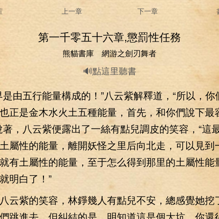
置
上一章
下一章
第一千零五十六章,懲罰性任務
熊貓書庫 網游之劍刃舞者
🔊點這里聽書
由五行能量構成的！”八云紫解釋道，“所以，你
也正是金木水火土五種能量，首先，和你們說下最
說著，八云紫便露出了一絲有點兒調皮的笑容，“這
土屬性的能量，離開妖怪之里后向北走，可以見到
就有土屬性的能量，至于怎么得到那里的土屬性能
就明白了！”
云紫的笑容，林錚幾人有點兒不安，總感覺她挖
們跳進去，但糾結的是，明知道這是個大坑，你還