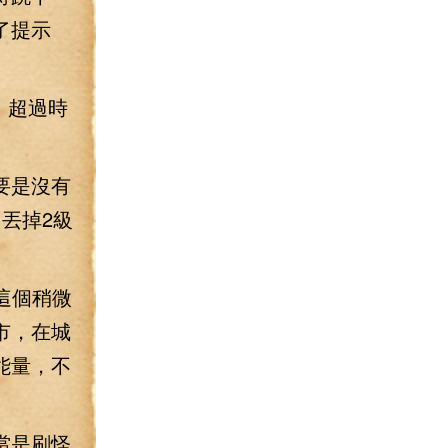
了提示
，超過時
要是沒有
丟掉2級
這個稍微
市，在城
能量，不
當是刷怪