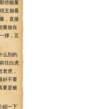
那些能量
現五個看
量，直接
能量放在
一揮，五
什么別的
前往白虎
老老虎，
最好不要
真要是被
介紹一下