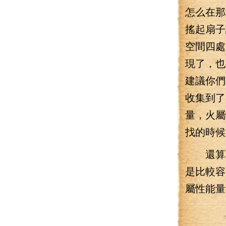
怎么在那
搖起扇子
空間四處
現了，也
建議你們
收集到了
量，火屬
找的時候
還算是
是比較容
屬性能量