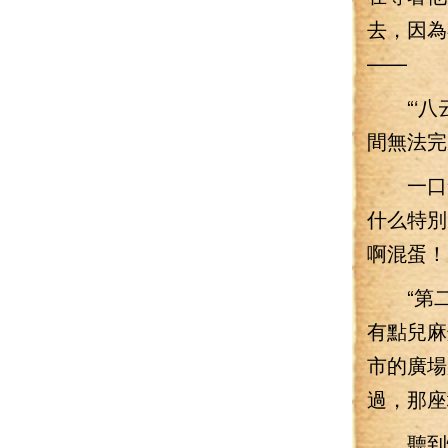
去，因為
——
“‘八云
間無法完
一口氣
什么特別
啊混蛋！
“第二種
有點兒麻
市的廣場
過，那座
聽到怪