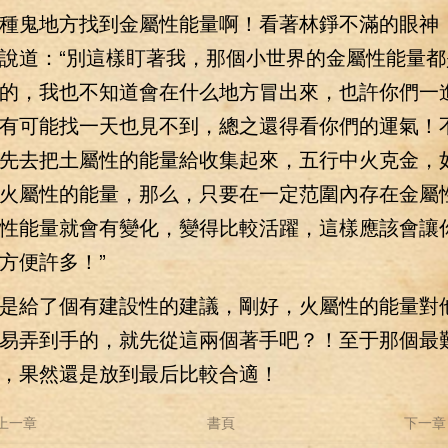
種鬼地方找到金屬性能量啊！看著林錚不滿的眼神
說道：“別這樣盯著我，那個小世界的金屬性能量都
的，我也不知道會在什么地方冒出來，也許你們一
有可能找一天也見不到，總之還得看你們的運氣！
先去把土屬性的能量給收集起來，五行中火克金，
火屬性的能量，那么，只要在一定范圍內存在金屬
性能量就會有變化，變得比較活躍，這樣應該會讓
方便許多！”
給了個有建設性的建議，剛好，火屬性的能量對
易弄到手的，就先從這兩個著手吧？！至于那個最
，果然還是放到最后比較合適！
上一章
書頁
下一章