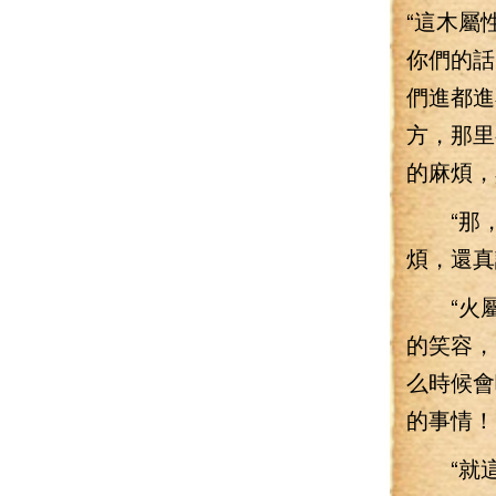
“這木屬
你們的話
們進都進
方，那里
的麻煩，
“那，
煩，還真
“火屬
的笑容，
么時候會
的事情！
“就這個