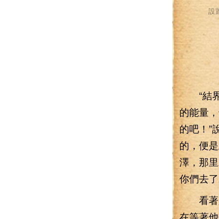
設
“結界是
的能量，
的吧！”
的，便是
澤，那里
你們去了
看著八
在等著他