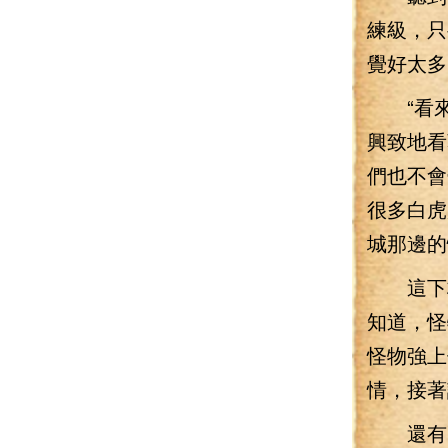
練級，只
覺好太多
“看來
興致地看
們也不會
很多白虎
城那邊的
這下林
知道，怪
怪物強上
情，接著
還有更