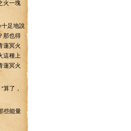
之火一塊
心十足地說
？那也得
青蓮冥火
火這種上
青蓮冥火
“算了，
那些能量