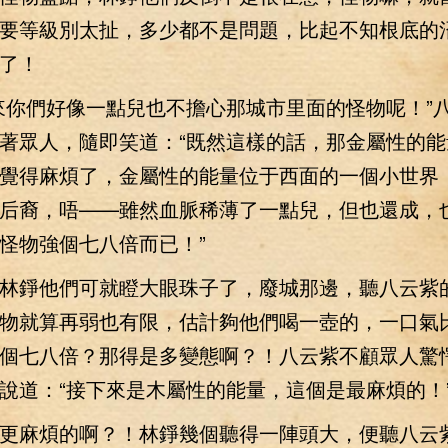
要等級別太扯，多少都不是問題，比起不知根底的
了！
你們好像一點兒也不擔心那城市里面的怪物呢！”
著眾人，隨即笑道：“既然這樣的話，那金屬性的能
覺得麻煩了，金屬性的能量位于西面的一個小世界
后裔，唔——雖然血脈稀薄了一點兒，但也還成，
怪物強個七八倍而已！”
錚他們可就瞪大眼珠子了，廢城那邊，聽八云紫
物就算再弱也有限，估計夠他們喝一壺的，一口氣
個七八倍？那得是多變態啊？！八云紫不顧眾人驚
說道：“接下來是木屬性的能量，這個是最麻煩的！
麻煩的啊？！林錚幾個聽得一陣頭大，便聽八云