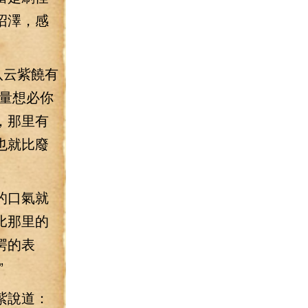
沼澤，感
八云紫饒有
量想必你
，那里有
也就比廢
的口氣就
比那里的
愕的表
”
紫說道：