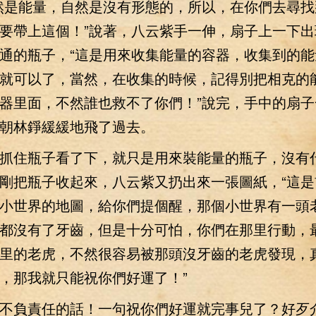
是能量，自然是沒有形態的，所以，在你們去尋找
要帶上這個！”說著，八云紫手一伸，扇子上一下出
通的瓶子，“這是用來收集能量的容器，收集到的能
就可以了，當然，在收集的時候，記得別把相克的
器里面，不然誰也救不了你們！”說完，手中的扇子
朝林錚緩緩地飛了過去。
住瓶子看了下，就只是用來裝能量的瓶子，沒有
剛把瓶子收起來，八云紫又扔出來一張圖紙，“這是
小世界的地圖，給你們提個醒，那個小世界有一頭
都沒有了牙齒，但是十分可怕，你們在那里行動，
里的老虎，不然很容易被那頭沒牙齒的老虎發現，
，那我就只能祝你們好運了！”
負責任的話！一句祝你們好運就完事兒了？好歹