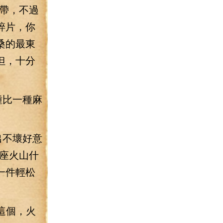
帶，不過
碎片，你
桑的最東
但，十分
種比一種麻
出不壞好意
座火山什
一件輕松
這個，火