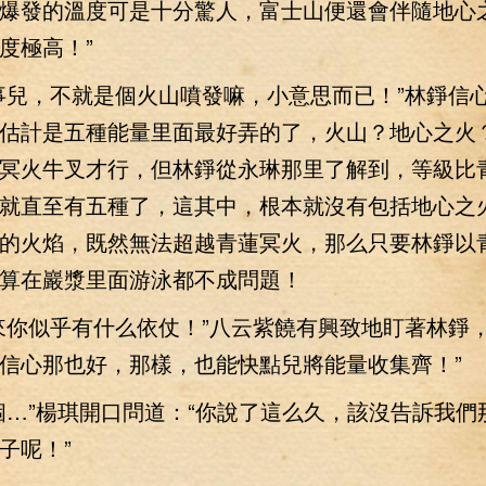
爆發的溫度可是十分驚人，富士山便還會伴隨地心
度極高！”
兒，不就是個火山噴發嘛，小意思而已！”林錚信
估計是五種能量里面最好弄的了，火山？地心之火
冥火牛叉才行，但林錚從永琳那里了解到，等級比
就直至有五種了，這其中，根本就沒有包括地心之
的火焰，既然無法超越青蓮冥火，那么只要林錚以
算在巖漿里面游泳都不成問題！
似乎有什么依仗！”八云紫饒有興致地盯著林錚，
信心那也好，那樣，也能快點兒將能量收集齊！”
”楊琪開口問道：“你說了這么久，該沒告訴我們
子呢！”