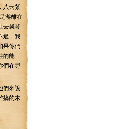
，八云紫
是游離在
進去就發
不過，我
如果你們
性的能
你們在尋
他們來說
難搞的木