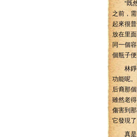
“既然
之前，需
起來很普
放在里面
同一個容
個瓶子便
林錚抓
功能呢。
后裔那個
雖然老得
傷害到那
它發現了
真是不