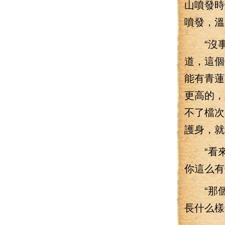
山噴發時
噴發，溫
“沒事
道，這個
能有青蓮
更高的，
不了檔次
護身，就
“看來你
你這么有
“那個…
長什么樣