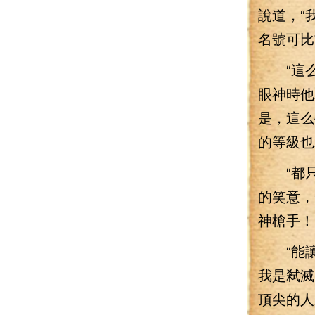
說道，“
名號可比
“這么
眼神時他
是，這么
的等級也
“都只
的笑意，
神槍手！
“能讓
我是弒滅
頂尖的人