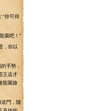
“你可得
龍園吧！”
證，你以
利的手勢，
霸王這才
被龍園搶
傳送門，隨
不及待的