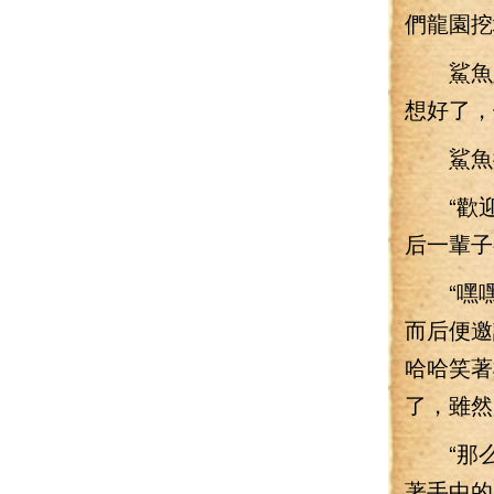
們龍園挖
鯊魚露
想好了，
鯊魚微
“歡迎加
后一輩子
“嘿嘿
而后便邀
哈哈笑著
了，雖然
“那么
著手中的