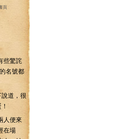
書頁
有些驚詫
的名號都
下說道，很
蛋！
兩人便來
經在場