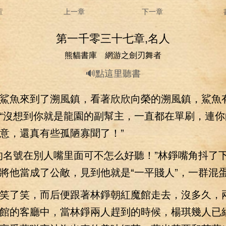
置
上一章
下一章
第一千零三十七章,名人
熊貓書庫 網游之劍刃舞者
🔊點這里聽書
魚來到了溯風鎮，看著欣欣向榮的溯風鎮，鯊魚
“沒想到你就是龍園的副幫主，一直都在單刷，連你
意，還真有些孤陋寡聞了！”
名號在別人嘴里面可不怎么好聽！”林錚嘴角抖了
將他當成了公敵，見到他就是“一平賤人”，一群混
了笑，而后便跟著林錚朝紅魔館走去，沒多久，
館的客廳中，當林錚兩人趕到的時候，楊琪幾人已