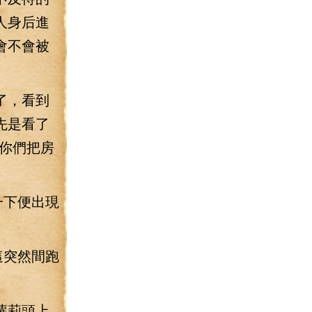
人身后進
會不會被
了，看到
先是看了
你們把房
一下便出現
這突然間跑
蘿莉頭上