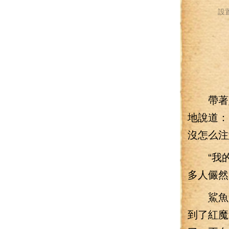
設
帶著鯊
地說道：
沒怎么注
“我的
多人儼然
鯊魚笑
到了紅魔