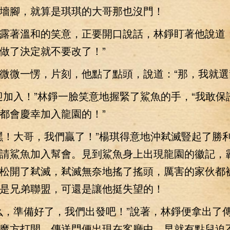
墻腳，就算是琪琪的大哥那也沒門！
著溫和的笑意，正要開口說話，林錚盯著他說道：
做了決定就不要改了！”
微一愣，片刻，他點了點頭，說道：“那，我就選
入！”林錚一臉笑意地握緊了鯊魚的手，“我敢保
都會慶幸加入龍園的！”
！大哥，我們贏了！”楊琪得意地沖弒滅豎起了勝
請鯊魚加入幫會。見到鯊魚身上出現龍園的徽記，
松開了弒滅，弒滅無奈地搖了搖頭，厲害的家伙都
是兄弟聯盟，可還是讓他挺失望的！
，準備好了，我們出發吧！”說著，林錚便拿出了
魔方打開，傳送門便出現在客廳中，早就有點兒迫