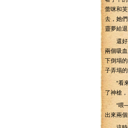
蕾咪和芙
去，她們
靈夢給退
還好，
兩個吸血
下倒塌的
子弄塌的
“看來
了神槍，
“喂—
出來兩個
這時候