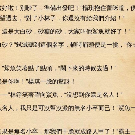
好啦！別吵了，準備出發吧！”楊琪抱住蕾咪道，
望過去，“對了小林子，你還沒有給我們介紹！”
這是大白砂，砂糖的砂，大家叫他鯊魚就好了！”
？”弒滅聽到這個名字，頓時眉頭便是一挑，“你
鯊魚笑著點了點頭，“閑下來的時候去過！”
是你啊！”楊琪一臉的驚訝！
”林錚笑著望向鯊魚，“沒想到你還是名人！”
名人，我只是可沒幫沒派的無名小卒而已！”鯊魚
果是無名小卒，那我們干脆就成路人甲了！”霸王