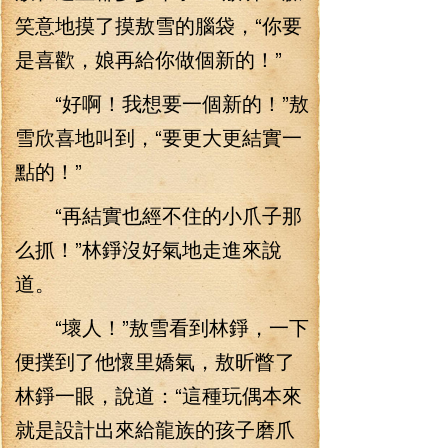
笑意地摸了摸敖雪的腦袋，“你要
是喜歡，娘再給你做個新的！”
“好啊！我想要一個新的！”敖
雪欣喜地叫到，“要更大更結實一
點的！”
“再結實也經不住的小爪子那
么抓！”林錚沒好氣地走進來說
道。
“壞人！”敖雪看到林錚，一下
便撲到了他懷里嬌氣，敖昕瞥了
林錚一眼，說道：“這種玩偶本來
就是設計出來給龍族的孩子磨爪