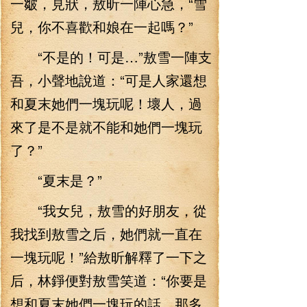
一皺，見狀，敖昕一陣心急，“雪
兒，你不喜歡和娘在一起嗎？”
“不是的！可是…”敖雪一陣支
吾，小聲地說道：“可是人家還想
和夏末她們一塊玩呢！壞人，過
來了是不是就不能和她們一塊玩
了？”
“夏末是？”
“我女兒，敖雪的好朋友，從
我找到敖雪之后，她們就一直在
一塊玩呢！”給敖昕解釋了一下之
后，林錚便對敖雪笑道：“你要是
想和夏末她們一塊玩的話，那多