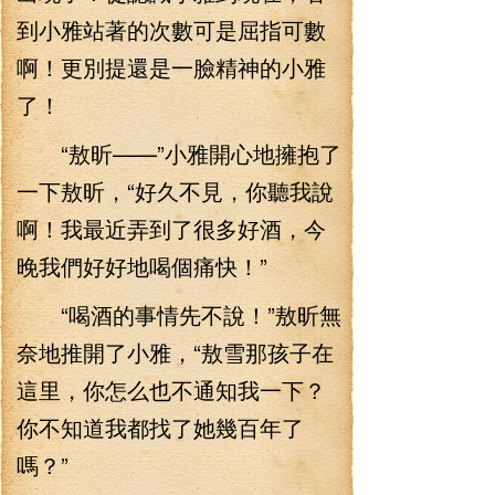
到小雅站著的次數可是屈指可數
啊！更別提還是一臉精神的小雅
了！
“敖昕——”小雅開心地擁抱了
一下敖昕，“好久不見，你聽我說
啊！我最近弄到了很多好酒，今
晚我們好好地喝個痛快！”
“喝酒的事情先不說！”敖昕無
奈地推開了小雅，“敖雪那孩子在
這里，你怎么也不通知我一下？
你不知道我都找了她幾百年了
嗎？”