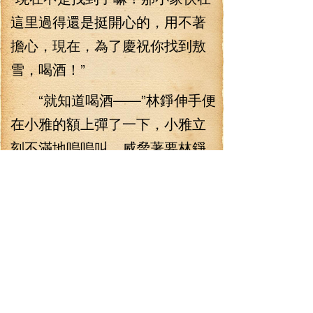
這里過得還是挺開心的，用不著
擔心，現在，為了慶祝你找到敖
雪，喝酒！”
“就知道喝酒——”林錚伸手便
在小雅的額上彈了一下，小雅立
刻不滿地嗚嗚叫，威脅著要林錚
補償她，就用酒仙葫蘆補償好
了！
看著親昵的兩人，敖昕一臉
的詫異，小雅居然喜歡這個男
人？還是件奇怪的事情。這時，
小雅已經成功在林錚手上“勒索”到