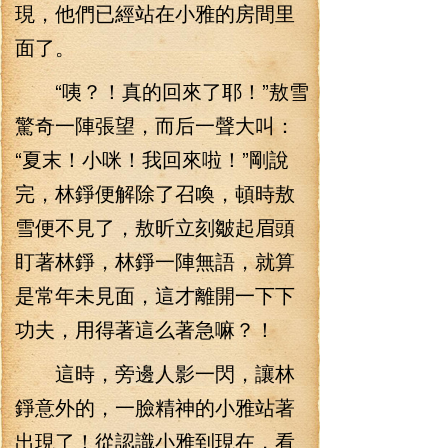
現，他們已經站在小雅的房間里
面了。
“咦？！真的回來了耶！”敖雪
驚奇一陣張望，而后一聲大叫：
“夏末！小咪！我回來啦！”剛說
完，林錚便解除了召喚，頓時敖
雪便不見了，敖昕立刻皺起眉頭
盯著林錚，林錚一陣無語，就算
是常年未見面，這才離開一下下
功夫，用得著這么著急嘛？！
這時，旁邊人影一閃，讓林
錚意外的，一臉精神的小雅站著
出現了！從認識小雅到現在，看