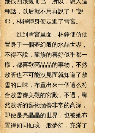
她找回娘親而已，所以，恩人這
種話，以后就不用再說了！”說
罷，林錚轉身便走進了雪宮。
進到雪宮里面，林錚便仿佛
置身于一個夢幻般的水晶世界，
不得不說，龍族的喜好似乎都一
樣，都喜歡亮晶晶的事物，不然
敖昕也不可能沒見面就知道了敖
雪的口味，布置出來一個這么符
合敖雪審美觀的宮殿，不過，顯
然敖昕的藝術涵養非常的高深，
即便是亮晶晶的世界，也被她布
置得如同仙境一般夢幻，充滿了