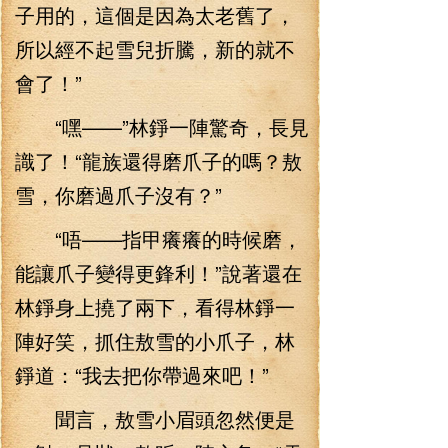
子用的，這個是因為太老舊了，
所以經不起雪兒折騰，新的就不
會了！”
“嘿——”林錚一陣驚奇，長見
識了！“龍族還得磨爪子的嗎？敖
雪，你磨過爪子沒有？”
“唔——指甲癢癢的時候磨，
能讓爪子變得更鋒利！”說著還在
林錚身上撓了兩下，看得林錚一
陣好笑，抓住敖雪的小爪子，林
錚道：“我去把你帶過來吧！”
聞言，敖雪小眉頭忽然便是