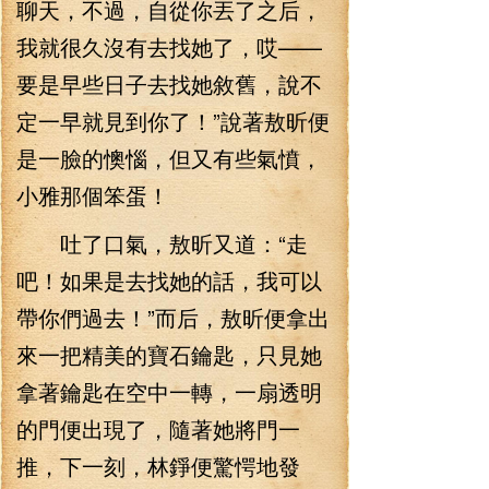
聊天，不過，自從你丟了之后，
我就很久沒有去找她了，哎——
要是早些日子去找她敘舊，說不
定一早就見到你了！”說著敖昕便
是一臉的懊惱，但又有些氣憤，
小雅那個笨蛋！
吐了口氣，敖昕又道：“走
吧！如果是去找她的話，我可以
帶你們過去！”而后，敖昕便拿出
來一把精美的寶石鑰匙，只見她
拿著鑰匙在空中一轉，一扇透明
的門便出現了，隨著她將門一
推，下一刻，林錚便驚愕地發