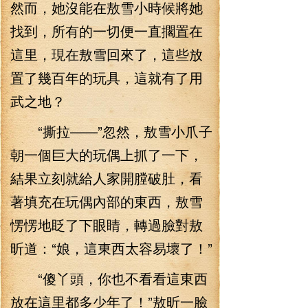
然而，她沒能在敖雪小時候將她
找到，所有的一切便一直擱置在
這里，現在敖雪回來了，這些放
置了幾百年的玩具，這就有了用
武之地？
“撕拉——”忽然，敖雪小爪子
朝一個巨大的玩偶上抓了一下，
結果立刻就給人家開膛破肚，看
著填充在玩偶內部的東西，敖雪
愣愣地眨了下眼睛，轉過臉對敖
昕道：“娘，這東西太容易壞了！”
“傻丫頭，你也不看看這東西
放在這里都多少年了！”敖昕一臉