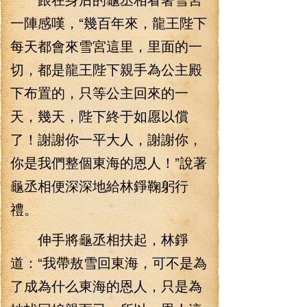
一陣感嘆，“幾百年來，龍王陛下
每天都會來雪宮這里，里面的一
切，都是龍王陛下親手為公主殿
下布置的，只等公主回來的一
天，幾天，陛下終于如愿以償
了！謝謝你一平大人，謝謝你，
你是我們整個東海的恩人！”說著
龜丞相便深深地給林錚鞠躬行
禮。
伸手將龜丞相扶起，林錚
道：“我帶敖雪回東海，可不是為
了成為什么東海的恩人，只是為