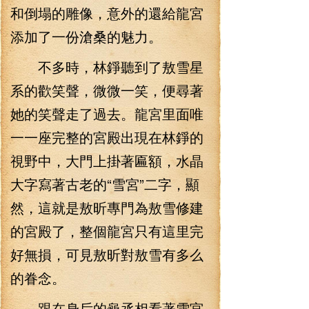
和倒塌的雕像，意外的還給龍宮
添加了一份滄桑的魅力。
不多時，林錚聽到了敖雪星
系的歡笑聲，微微一笑，便尋著
她的笑聲走了過去。龍宮里面唯
一一座完整的宮殿出現在林錚的
視野中，大門上掛著匾額，水晶
大字寫著古老的“雪宮”二字，顯
然，這就是敖昕專門為敖雪修建
的宮殿了，整個龍宮只有這里完
好無損，可見敖昕對敖雪有多么
的眷念。
跟在身后的龜丞相看著雪宮