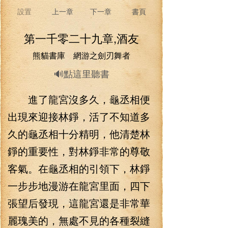
設置
上一章
下一章
書頁
第一千零二十九章,酒友
熊貓書庫 網游之劍刃舞者
🔊點這里聽書
進了龍宮沒多久，龜丞相便
出現來迎接林錚，活了不知道多
久的龜丞相十分精明，他清楚林
錚的重要性，對林錚非常的尊敬
客氣。在龜丞相的引領下，林錚
一步步地漫游在龍宮里面，四下
張望后發現，這龍宮還是非常華
麗瑰美的，無處不見的各種裂縫