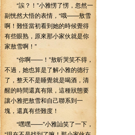
“誒？！”小雅愣了愣，忽然一
副恍然大悟的表情，“哦——敖雪
啊！難怪當初看到她的時候覺得
有些眼熟，原來那小家伙就是你
家敖雪啊！”
“你啊——！”敖昕哭笑不得，
不過，她也算是了解小雅的德行
了，整天不是睡覺就是喝酒，清
醒的時間還真有限，這種狀態要
讓小雅把敖雪和自己聯系到一
塊，還真有些難度！
“嘿嘿——”小雅訕笑了一下，
“現在不是找到了嘛！那小家伙在