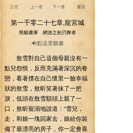
設置
上一章
下一章
書頁
第一千零二十七章,龍宮城
熊貓書庫 網游之劍刃舞者
🔊點這里聽書
敖雪對自己這個母親沒有一
點兒怨恨，反而充滿著深沉的眷
戀，看著撲在自己懷里一臉幸福
狀的敖雪，敖昕笑著抹了一把
淚，低頭在敖雪額頭上親了一
口，敖昕寵溺地說道：“雪兒，
走，和娘一塊回家去，娘給你裝
備了最漂亮的房子，你一定會喜