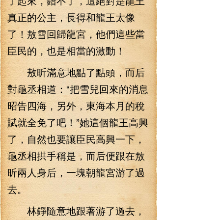
了起來，錯不了，這絕對是龍王
真正的公主，長得和龍王太像
了！敖雪回歸龍宮，他們這些當
臣民的，也是相當的激動！
敖昕滿意地點了點頭，而后
對龜丞相道：“把雪兒回來的消息
昭告四海，另外，東海本月的稅
賦就全免了吧！”她這個龍王高興
了，自然也要讓臣民高興一下，
龜丞相拱手稱是，而后便跟在敖
昕兩人身后，一塊朝龍宮游了過
去。
林錚隨意地跟著游了過去，