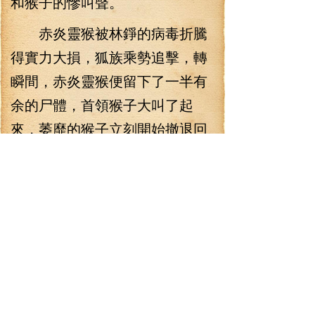
和猴子的慘叫聲。
赤炎靈猴被林錚的病毒折騰
得實力大損，狐族乘勢追擊，轉
瞬間，赤炎靈猴便留下了一半有
余的尸體，首領猴子大叫了起
來，萎靡的猴子立刻開始撤退回
它們自己的地盤，只是占據優勢
的狐族并不愿意善罷甘休，追著
這些猴子不斷前進。林錚潛伏在
樹影中，跟著狐族不斷地前進，
沒過多久，狐族已經追殺著赤炎
靈猴來到了它們的老巢，這一帶
林錚曾經來過，看著有些眼熟。