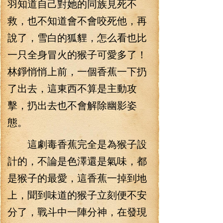
羽知道自己對她的同族見死不
救，也不知道會不會咬死他，再
說了，雪白的狐貍，怎么看也比
一只全身冒火的猴子可愛多了！
林錚悄悄上前，一個香蕉一下扔
了出去，這東西不算是主動攻
擊，扔出去也不會解除幽影姿
態。
這劇毒香蕉完全是為猴子設
計的，不論是色澤還是氣味，都
是猴子的最愛，這香蕉一掉到地
上，聞到味道的猴子立刻便不安
分了，戰斗中一陣分神，在發現