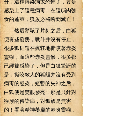
分，這種傳染病太恐怖了，要是
感染上了這種病毒，在這弱肉強
食的蓬萊，狐族必將瞬間滅亡！
然后驚駭了片刻之后，白狐
便有些發愣，戰斗并沒有停止，
很多狐貍還在瘋狂地撕咬著赤炎
靈猴，而這些赤炎靈猴，很多都
已經被感染了，但是白狐驚訝的
是，撕咬敵人的狐貍并沒有受到
病毒的感染，短暫的失神之后，
白狐便是雙眼發亮，那是只針對
猴族的傳染病，對狐族是無害
的！看著精神萎靡的赤炎靈猴，