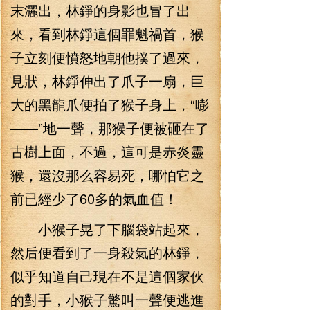
末灑出，林錚的身影也冒了出
來，看到林錚這個罪魁禍首，猴
子立刻便憤怒地朝他撲了過來，
見狀，林錚伸出了爪子一扇，巨
大的黑龍爪便拍了猴子身上，“嘭
——”地一聲，那猴子便被砸在了
古樹上面，不過，這可是赤炎靈
猴，還沒那么容易死，哪怕它之
前已經少了60多的氣血值！
小猴子晃了下腦袋站起來，
然后便看到了一身殺氣的林錚，
似乎知道自己現在不是這個家伙
的對手，小猴子驚叫一聲便逃進