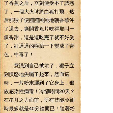
了香蕉之后，立刻便受不了誘惑
了，一個大火球將白狐打飛，然
后那猴子便蹦蹦跳跳地朝香蕉沖
了過去，撕開香蕉片吃得那叫一
個香甜，這是這吃完了就不好受
了，紅通通的猴臉一下變成了青
色，中毒了！
意識到自己被坑了，猴子立
刻憤怒地尖嘯了起來，然而這
時，一片粉末灑到了它身上，猴
族感染性病毒！冷卻時間20天？
在星月之力面前，所有技能冷卻
時最多就是40分鐘而已！隨著粉