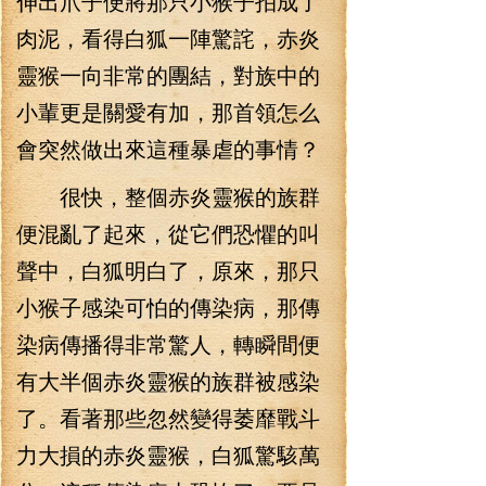
伸出爪子便將那只小猴子拍成了
肉泥，看得白狐一陣驚詫，赤炎
靈猴一向非常的團結，對族中的
小輩更是關愛有加，那首領怎么
會突然做出來這種暴虐的事情？
很快，整個赤炎靈猴的族群
便混亂了起來，從它們恐懼的叫
聲中，白狐明白了，原來，那只
小猴子感染可怕的傳染病，那傳
染病傳播得非常驚人，轉瞬間便
有大半個赤炎靈猴的族群被感染
了。看著那些忽然變得萎靡戰斗
力大損的赤炎靈猴，白狐驚駭萬