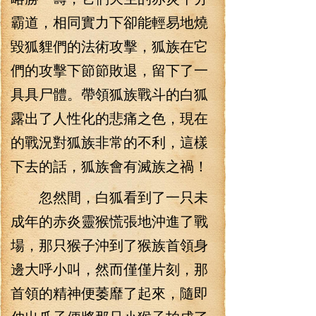
霸道，相同實力下卻能輕易地燒
毀狐貍們的法術攻擊，狐族在它
們的攻擊下節節敗退，留下了一
具具尸體。帶領狐族戰斗的白狐
露出了人性化的悲痛之色，現在
的戰況對狐族非常的不利，這樣
下去的話，狐族會有滅族之禍！
忽然間，白狐看到了一只未
成年的赤炎靈猴慌張地沖進了戰
場，那只猴子沖到了猴族首領身
邊大呼小叫，然而僅僅片刻，那
首領的精神便萎靡了起來，隨即