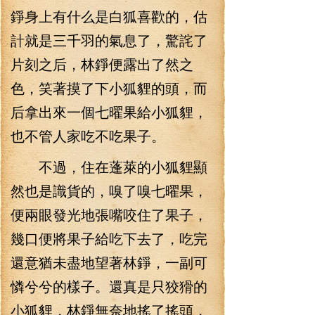
錚身上有什么是白狐喜歡的，估
計就是三千羽的氣息了，驚詫了
片刻之后，林錚便露出了然之
色，笑著摸了下小狐貍的頭，而
后拿出來一個七曜果給小狐貍，
也不管人家吃不吃果子。
不過，住在蓬萊的小狐貍顯
然也是識貨的，嗅了嗅七曜果，
便兩眼發光地張嘴咬住了果子，
幾口便將果子給吃下去了，吃完
還意猶未盡地望著林錚，一副可
憐兮兮的樣子。還真是只狡猾的
小狐貍，林錚無奈地搖了搖頭，