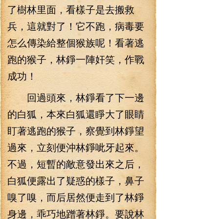
了樹林里面，看樣子是去搬救
兵，這就對了！它不跑，病毒要
怎么傳染給整個猴族呢！看著逃
跑的猴子，林錚一陣奸笑，作戰
成功！
回過頭來，林錚看了下一邊
的白狐，本來白狐還睜大了眼睛
盯著逃跑的猴子，察覺到林錚望
過來，立刻便沖林錚呲牙起來。
不過，短暫的敵意發出來之后，
白狐便露出了疑惑的樣子，鼻子
嗅了嗅，而后居然便走到了林錚
身邊，乖巧地蹭著林錚。要說林