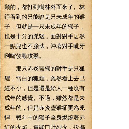
類的，都打到樹林外面來了。林
錚看到的只能說是只未成年的猴
子，但就是一只未成年的猴子，
也是十分的兇猛，面對對手居然
一點兒也不膽怯，沖著對手呲牙
咧嘴發動攻擊。
那只赤炎靈猴的對手是只狐
貍，雪白的狐貍，雖然看上去已
經不小，但是還是給人一種沒有
成年的感覺。不過，雖然都是未
成年的，但是赤炎靈猴卻更為兇
悍，戰斗中的猴子全身燃燒著赤
紅的火焰，還能口吐烈火，投擲