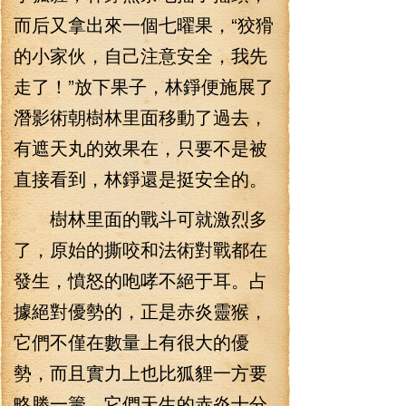
而后又拿出來一個七曜果，“狡猾
的小家伙，自己注意安全，我先
走了！”放下果子，林錚便施展了
潛影術朝樹林里面移動了過去，
有遮天丸的效果在，只要不是被
直接看到，林錚還是挺安全的。
樹林里面的戰斗可就激烈多
了，原始的撕咬和法術對戰都在
發生，憤怒的咆哮不絕于耳。占
據絕對優勢的，正是赤炎靈猴，
它們不僅在數量上有很大的優
勢，而且實力上也比狐貍一方要
略勝一籌，它們天生的赤炎十分