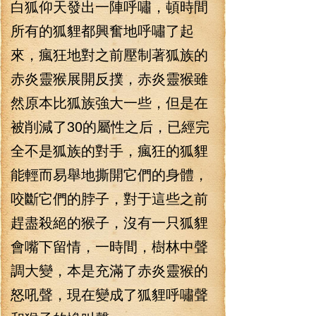
白狐仰天發出一陣呼嘯，頓時間
所有的狐貍都興奮地呼嘯了起
來，瘋狂地對之前壓制著狐族的
赤炎靈猴展開反撲，赤炎靈猴雖
然原本比狐族強大一些，但是在
被削減了30的屬性之后，已經完
全不是狐族的對手，瘋狂的狐貍
能輕而易舉地撕開它們的身體，
咬斷它們的脖子，對于這些之前
趕盡殺絕的猴子，沒有一只狐貍
會嘴下留情，一時間，樹林中聲
調大變，本是充滿了赤炎靈猴的
怒吼聲，現在變成了狐貍呼嘯聲