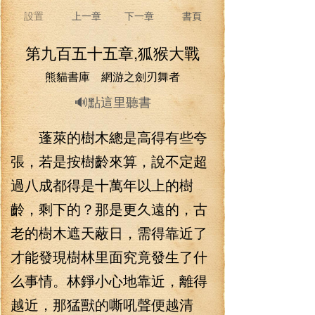
設置
上一章
下一章
書頁
第九百五十五章,狐猴大戰
熊貓書庫 網游之劍刃舞者
🔊點這里聽書
蓬萊的樹木總是高得有些夸
張，若是按樹齡來算，說不定超
過八成都得是十萬年以上的樹
齡，剩下的？那是更久遠的，古
老的樹木遮天蔽日，需得靠近了
才能發現樹林里面究竟發生了什
么事情。林錚小心地靠近，離得
越近，那猛獸的嘶吼聲便越清