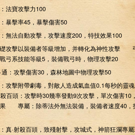
法寶攻擊力100
暴擊率45，暴擊傷害50
法自動攻擊，攻擊速度200，特技效果100
基礎攻擊以裝備者等級增加，并轉化為神性攻擊 
戰弓系技能等級5，裝備戰弓時，物理攻擊20
：攻擊傷害30，森林地圖中物理攻擊50
：攻擊附帶劇毒，對敵人造成氣血值0.1每秒的靈
射殺百頭：攻擊時30幾率發動9次攻擊，單次傷害10
果 專屬：除蒂法外無法裝備，裝備者速度40，
：真·射殺百頭，致殘射擊，攻城式，神箭狂瀾專屬