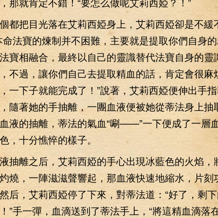
，那就肯定不錯！“要怎么做呢艾莉西婭？！”
都把目光落在艾莉西婭身上，艾莉西婭卻是不緩
本命法寶的煉制并不困難，主要就是提取你們自身的
法寶相融合，最終以自己的靈識替代法寶自身的靈
，不過，讓你們自己去提取精血的話，肯定會很麻
，一下子就能完成了！”說著，艾莉西婭便伸出手指
，隨著她的手抽離，一團血液便被她從蒂法身上抽
血液的抽離，蒂法的氣血“唰——”一下便成了一層
色，十分憔悴的樣子。
抽離之后，艾莉西婭的手心出現冰藍色的火焰，
灼燒，一陣滋滋聲響起，那血液快速地縮水，片刻
然后，艾莉西婭停了下來，對蒂法道：“好了，剩下
！”手一彈，血滴送到了蒂法手上，“將這精血滴落