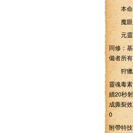
本命：
魔眼：
元靈：無
同修：
備者所有
狩獵·通
靈魂毒素
續20秒
成撕裂效
0
附帶特技