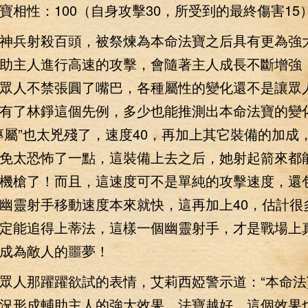
相性：100（自身攻擊30，所受到的最終傷害15
神兵射殺百頭，被祭煉為本命法寶之后具有更為強
協助主人進行高速的攻擊，會隨著主人成長不斷增
眾人不禁張圓了嘴巴，各種屬性的變化還不是讓眾
有了林錚這個先例，多少也能推測出本命法寶的變
專屬”也太兇殘了，速度40，再加上其它裝備的加成
免太恐怖了一點，這裝備上去之后，她射起箭來都
機槍了！而且，這速度可不是單純的攻擊速度，還
幽靈射手移動速度本來就快，這再加上40，估計很
定能追得上蒂法，這樣一個幽靈射手，才是戰場上
成為敵人的噩夢！
人那躍躍欲試的表情，艾莉西婭警示道：“本命法
況形成輔助主人的強大效果，法寶越好，這個效果