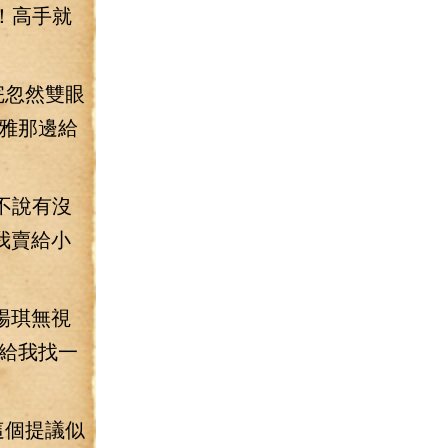
！高手就
完忽然雙眼
雅那邊給
不說有沒
我賣給小
楊琪無視
給我找一
這個提議似