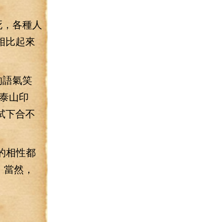
死，各種人
相比起來
的語氣笑
泰山印
試下合不
的相性都
，當然，
。