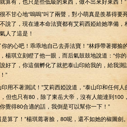
就算有，也只是些低級的東西，做不出來好東西！”
不甘心地“嗚嗚”叫了兩聲，對小萌真是羨慕得要
不說了，現在連本命法寶都有艾莉西婭給她準備，
氣人了這是！
你的心吧！乖乖地自己去弄法寶！”林錚帶著揶揄
，楊琪立刻瞪了他一眼，而后氣鼓鼓地說道：“你的
說好了，你這個孵化了就把泰山印給我的，給我測
！”
用不著測試！”艾莉西婭說道，“泰山印和任何人
0，但也只有80，除了東岳大帝，沒有人能達到100
你覺得80合適的話，我倒是可以幫你一下！”
算了！”楊琪蔫著臉，80呢，還不如她的椒圖劍