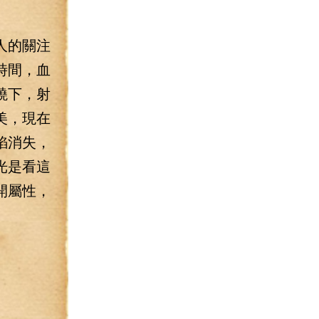
人的關注
時間，血
燒下，射
美，現在
焰消失，
光是看這
開屬性，