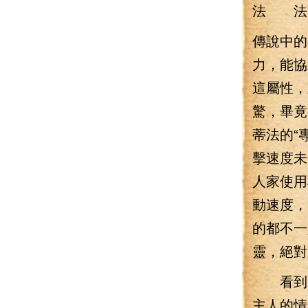
法 法寶
傳說中的
力，能
這屬性，
驚，畢竟
蒂法的“
擊速度未
人家使用
動速度，
的都不一
靈，絕對
看到眾
主人的情