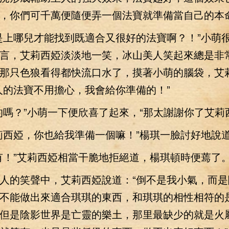
，你們可千萬便隨便弄一個法寶就準備當自己的本命
上哪兒才能找到既適合又很好的法寶啊？！”小萌
言，艾莉西婭淡淡地一笑，冰山美人笑起來總是非
那只色狼看得都快流口水了，摸著小萌的腦袋，艾
人的法寶不用擔心，我會給你準備的！”
？”小萌一下便欣喜了起來，“那太謝謝你了艾莉
西婭，你也給我準備一個嘛！”楊琪一臉討好地說
！”艾莉西婭相當干脆地拒絕道，楊琪頓時便蔫了
的笑聲中，艾莉西婭說道：“倒不是我小氣，而是
不能做出來適合琪琪的東西，和琪琪的相性相符的
但是陰影世界是亡靈的樂土，那里最缺少的就是火