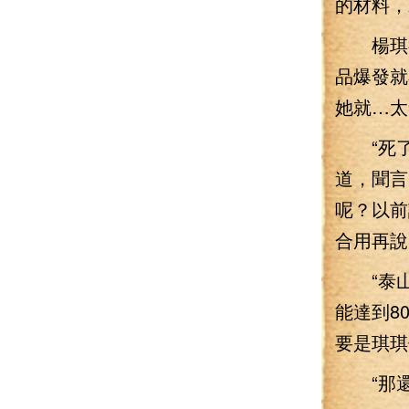
的材料，
楊琪很
品爆發就
她就…太
“死了
道，聞言
呢？以前
合用再說
“泰山印
能達到8
要是琪琪
“那還是