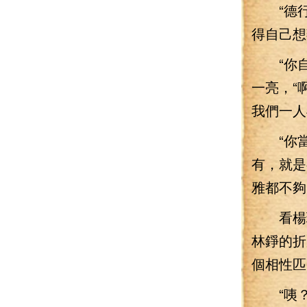
“德行！
得自己想
“你自
一亮，“
我們一人
“你當那
有，就是
雅都不夠
看楊琪
林錚的折
個相性匹
“咦？