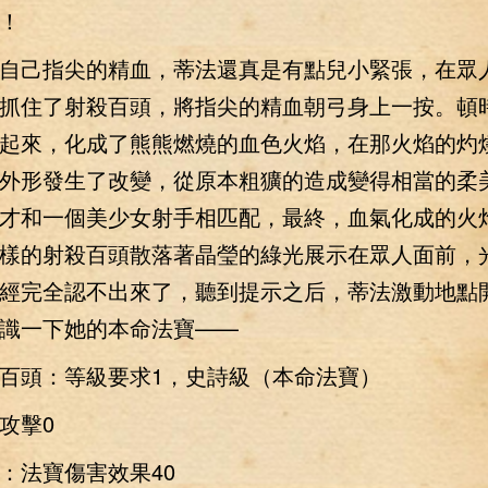
！
己指尖的精血，蒂法還真是有點兒小緊張，在眾
抓住了射殺百頭，將指尖的精血朝弓身上一按。頓
起來，化成了熊熊燃燒的血色火焰，在那火焰的灼
外形發生了改變，從原本粗獷的造成變得相當的柔
才和一個美少女射手相匹配，最終，血氣化成的火
樣的射殺百頭散落著晶瑩的綠光展示在眾人面前，
經完全認不出來了，聽到提示之后，蒂法激動地點
識一下她的本命法寶——
頭：等級要求1，史詩級（本命法寶）
擊0
法寶傷害效果40