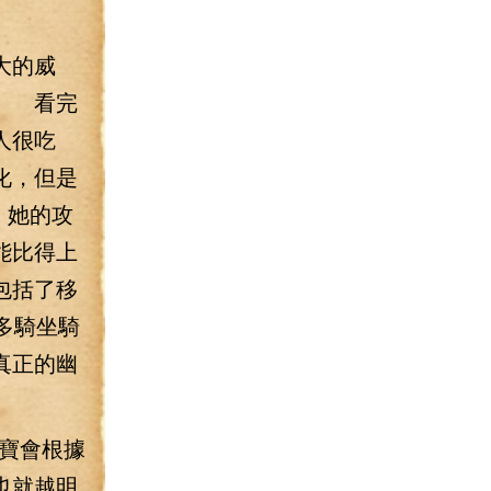
）
大的威
強 看完
人很吃
化，但是
，她的攻
能比得上
包括了移
多騎坐騎
真正的幽
寶會根據
也就越明