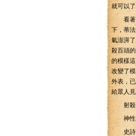
就可以了
看著自
下，蒂法
氣澎湃了
殺百頭的
的模樣這
改變了模
外表，已
給眾人見
射殺百
神性攻
史詩：