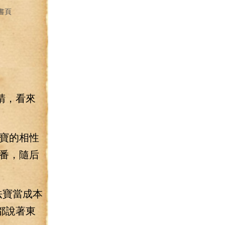
書頁
睛，看來
寶的相性
番，隨后
法寶當成本
都說著東