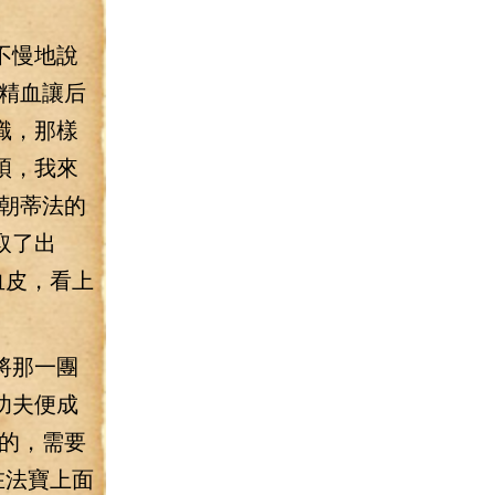
不慢地說
精血讓后
識，那樣
煩，我來
朝蒂法的
取了出
血皮，看上
將那一團
功夫便成
的，需要
在法寶上面