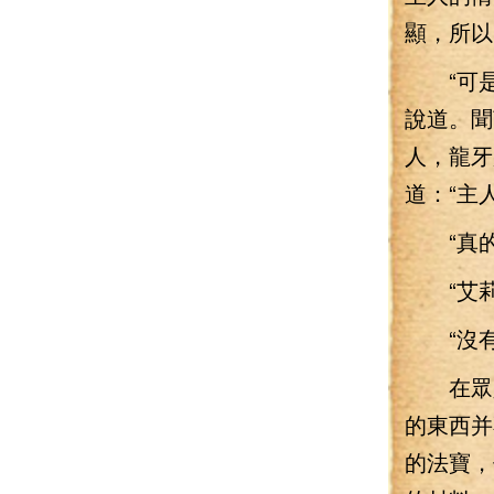
顯，所以
“可是
說道。聞
人，龍牙
道：“主
“真的嗎
“艾莉
“沒有
在眾人
的東西并
的法寶，