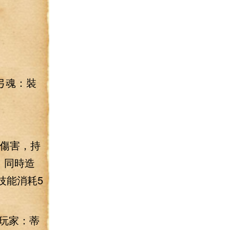
弓魂：裝
魂傷害，持
，同時造
技能消耗5
玩家：蒂