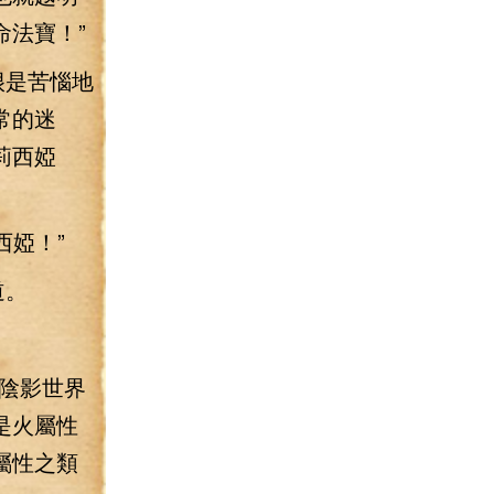
法寶！”
很是苦惱地
常的迷
莉西婭
西婭！”
道。
。
陰影世界
是火屬性
屬性之類