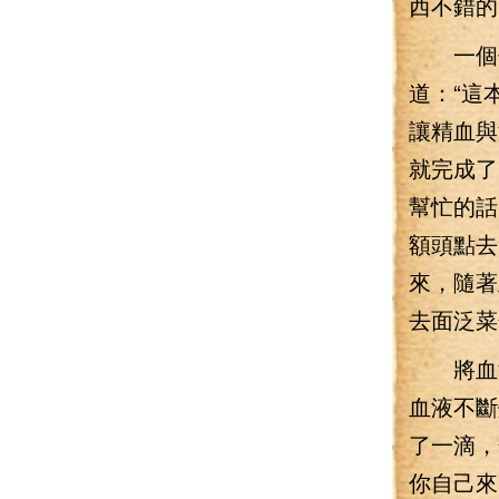
西不錯的
一個個
道：“這
讓精血與
就完成了
幫忙的話
額頭點去
來，隨著
去面泛菜
將血液
血液不斷
了一滴，
你自己來