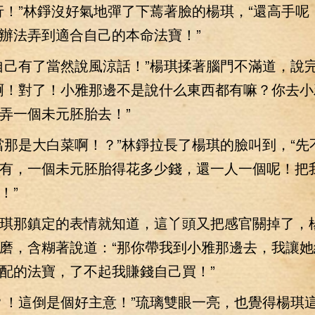
”林錚沒好氣地彈了下蔫著臉的楊琪，“還高手呢
辦法弄到適合自己的本命法寶！”
己有了當然說風涼話！”楊琪揉著腦門不滿道，說
啊！對了！小雅那邊不是說什么東西都有嘛？你去小
弄一個未元胚胎去！”
是大白菜啊！？”林錚拉長了楊琪的臉叫到，“先
有，一個未元胚胎得花多少錢，還一人一個呢！把
！”
那鎮定的表情就知道，這丫頭又把感官關掉了，
磨，含糊著說道：“那你帶我到小雅那邊去，我讓她
配的法寶，了不起我賺錢自己買！”
！這倒是個好主意！”琉璃雙眼一亮，也覺得楊琪