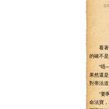
設
看著蒂
的確不是
“唔—
果然還是
對蒂法道
“要啊
命法寶，