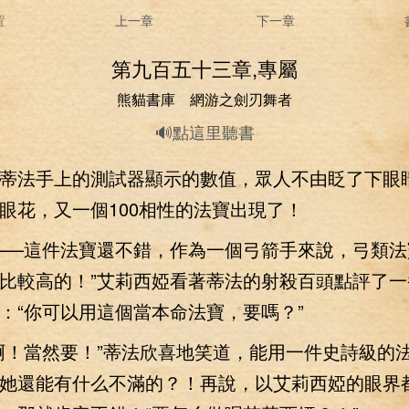
置
上一章
下一章
第九百五十三章,專屬
熊貓書庫 網游之劍刃舞者
🔊點這里聽書
法手上的測試器顯示的數值，眾人不由眨了下眼
眼花，又一個100相性的法寶出現了！
—這件法寶還不錯，作為一個弓箭手來說，弓類法
比較高的！”艾莉西婭看著蒂法的射殺百頭點評了一
：“你可以用這個當本命法寶，要嗎？”
！當然要！”蒂法欣喜地笑道，能用一件史詩級的
她還能有什么不滿的？！再說，以艾莉西婭的眼界