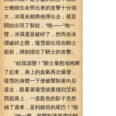
士燃燒生命劈出來的攻擊十分強
大，冰環未能將他彈出去，甚至
開始出現了裂紋，“啪——”地一
聲，冰環還是破碎了，然而在冰
環破碎之際，瓏雪卻出現在騎士
面前，揮劍擋住了騎士的攻擊。
“給我滾開！”騎士暴怒地咆哮
了起來，身上的血氣再次爆發，
瓏雪的身體一下便被壓制著向后
退去，眼看著瓏雪就要撞到艾莉
西婭身上，一道藍色的影子忽然
抽了過來，是利維坦的尾巴！“嘭
——”地一聲，那壓制著瓏雪的騎