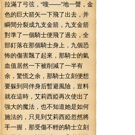
拉滿了弓弦，“嗖——”地一聲，金
色的巨大箭矢一下飛了出去，并
瞬間分裂成九支金箭，九支金箭
對準了一個騎士便飛了過去，全
部釘落在那個騎士身上，九個恐
怖的傷害飄了起來，那騎士的氣
血值居然一下被削減了一半有
余，驚慌之余，那騎士立刻便想
要躲到同伴身后暫避風險，豈料
就在這時，艾莉西婭再次使出了
強大的魔法，也不知道她是如何
施法的，只見到艾莉西婭忽然將
手一握，那受傷不輕的騎士立刻