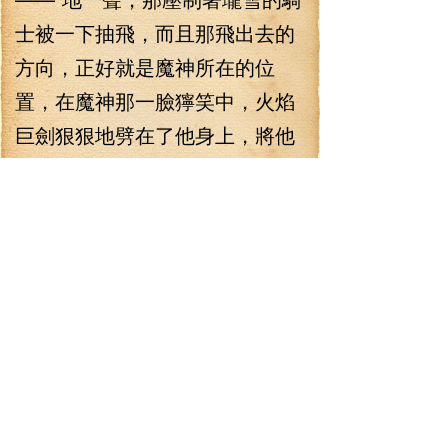
士被一下抽飛，而且那飛出去的
方向，正好就是魔神所在的位
置，在魔神那一臉獰笑中，火焰
巨劍狠狠地劈在了他身上，將他
又打飛了出去，而后，魔神卻沒
有去追擊那個騎士，而是回頭朝
另外兩個騎士沖了過去，手中的
巨劍揮舞，阻止這兩個家伙去救
援。
就在魔神阻擋著另外兩個騎
士的時候，身上縈繞著黑色氣息
的有希已經打開了魔神秘典，仔