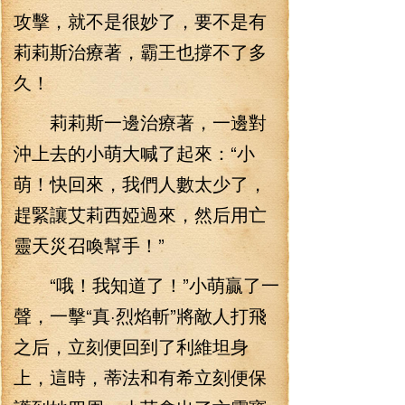
攻擊，就不是很妙了，要不是有
莉莉斯治療著，霸王也撐不了多
久！
莉莉斯一邊治療著，一邊對
沖上去的小萌大喊了起來：“小
萌！快回來，我們人數太少了，
趕緊讓艾莉西婭過來，然后用亡
靈天災召喚幫手！”
“哦！我知道了！”小萌贏了一
聲，一擊“真·烈焰斬”將敵人打飛
之后，立刻便回到了利維坦身
上，這時，蒂法和有希立刻便保