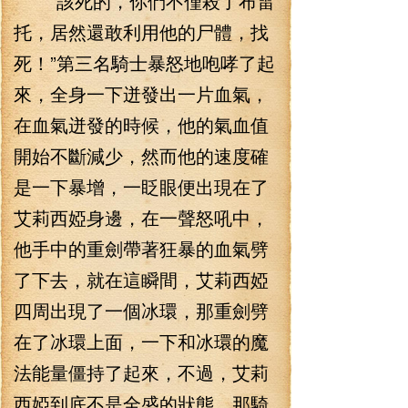
“該死的，你們不僅殺了布雷
托，居然還敢利用他的尸體，找
死！”第三名騎士暴怒地咆哮了起
來，全身一下迸發出一片血氣，
在血氣迸發的時候，他的氣血值
開始不斷減少，然而他的速度確
是一下暴增，一眨眼便出現在了
艾莉西婭身邊，在一聲怒吼中，
他手中的重劍帶著狂暴的血氣劈
了下去，就在這瞬間，艾莉西婭
四周出現了一個冰環，那重劍劈
在了冰環上面，一下和冰環的魔
法能量僵持了起來，不過，艾莉
西婭到底不是全盛的狀態，那騎