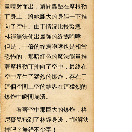
量噴射而出，瞬間轟擊在摩根勒
菲身上，將她龐大的身軀一下推
向了空中。由于情況比較緊急，
林錚無法使出最強的終焉咆哮，
但是，十倍的終焉咆哮也是相當
恐怖的，那暗紅色的魔法能量推
著摩根勒菲沖向了空中，最終在
空中產生了猛烈的爆炸，存在于
這個空間上空的結界在這猛烈的
爆炸中瞬間崩潰。
看著空中那巨大的爆炸，格
尼薇兒飛到了林錚身邊，“能解決
掉吧？無錯不少字！”