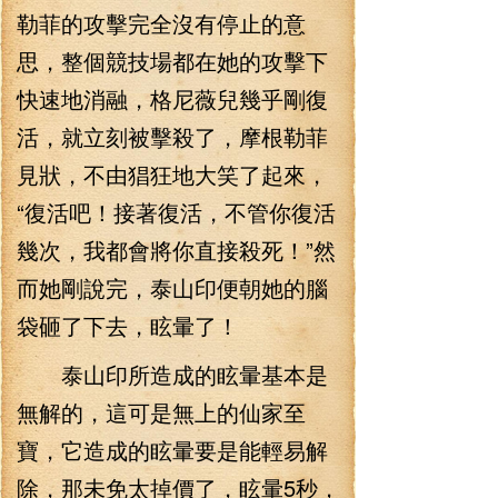
勒菲的攻擊完全沒有停止的意
思，整個競技場都在她的攻擊下
快速地消融，格尼薇兒幾乎剛復
活，就立刻被擊殺了，摩根勒菲
見狀，不由猖狂地大笑了起來，
“復活吧！接著復活，不管你復活
幾次，我都會將你直接殺死！”然
而她剛說完，泰山印便朝她的腦
袋砸了下去，眩暈了！
泰山印所造成的眩暈基本是
無解的，這可是無上的仙家至
寶，它造成的眩暈要是能輕易解
除，那未免太掉價了，眩暈5秒，