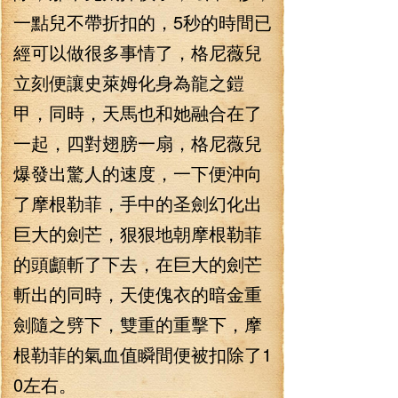
一點兒不帶折扣的，5秒的時間已
經可以做很多事情了，格尼薇兒
立刻便讓史萊姆化身為龍之鎧
甲，同時，天馬也和她融合在了
一起，四對翅膀一扇，格尼薇兒
爆發出驚人的速度，一下便沖向
了摩根勒菲，手中的圣劍幻化出
巨大的劍芒，狠狠地朝摩根勒菲
的頭顱斬了下去，在巨大的劍芒
斬出的同時，天使傀衣的暗金重
劍隨之劈下，雙重的重擊下，摩
根勒菲的氣血值瞬間便被扣除了1
0左右。