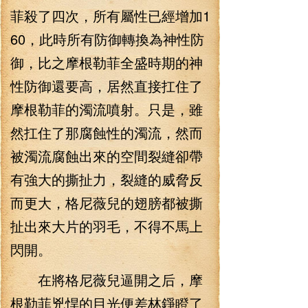
菲殺了四次，所有屬性已經增加1
60，此時所有防御轉換為神性防
御，比之摩根勒菲全盛時期的神
性防御還要高，居然直接扛住了
摩根勒菲的濁流噴射。只是，雖
然扛住了那腐蝕性的濁流，然而
被濁流腐蝕出來的空間裂縫卻帶
有強大的撕扯力，裂縫的威脅反
而更大，格尼薇兒的翅膀都被撕
扯出來大片的羽毛，不得不馬上
閃開。
在將格尼薇兒逼開之后，摩
根勒菲兇悍的目光便差林錚瞪了