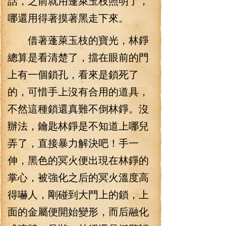
話，之前就用蓬萊玉枝照明了，
哪還用得著摸著黑走下來。
借著蓬萊玉枝的寶光，林錚
總算是看清楚了，擋在眼前的門
上有一個鎖孔，看來是鎖死了
的，可惜手上沒有合用的道具，
不然這種鎖還真難不倒林錚。沒
辦法，鑰匙林錚是不知道上哪兒
弄了，直接暴力解決吧！手一
伸，黑色的冥火便出現在林錚的
掌心，被強化之后的冥火溫度高
得嚇人，剛碰到大門上的鎖，上
面的金屬便開始變形，而后融化