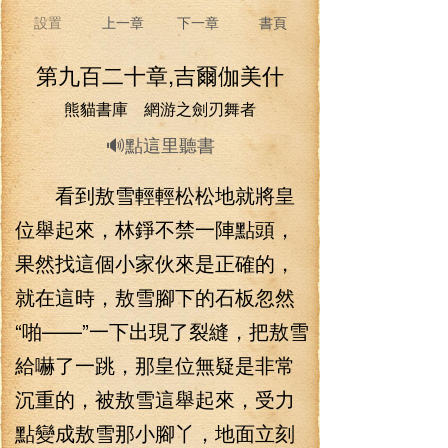
設置
上一章
下一章
書頁
第九百二十章,吉爾伽美什
熊貓書庫 網游之劍刃舞者
🔊點這里聽書
看到敖雪輕輕松松地就將皇
位舉起來，林錚不禁一陣點頭，
果然找這個小家伙來是正確的，
就在這時，敖雪腳下的石板忽然
“啪——”一下出現了裂縫，把敖雪
給嚇了一跳，那皇位無疑是非常
沉重的，被敖雪這舉起來，受力
點變成敖雪那小腳丫，地面立刻