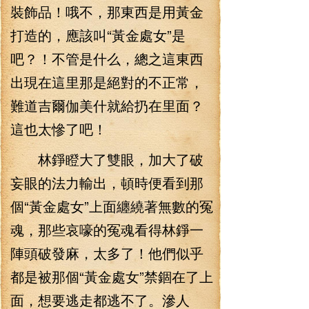
裝飾品！哦不，那東西是用黃金
打造的，應該叫“黃金處女”是
吧？！不管是什么，總之這東西
出現在這里那是絕對的不正常，
難道吉爾伽美什就給扔在里面？
這也太慘了吧！
林錚瞪大了雙眼，加大了破
妄眼的法力輸出，頓時便看到那
個“黃金處女”上面纏繞著無數的冤
魂，那些哀嚎的冤魂看得林錚一
陣頭破發麻，太多了！他們似乎
都是被那個“黃金處女”禁錮在了上
面，想要逃走都逃不了。滲人