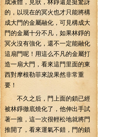
成液體，見狀，林錚還是挺驚訝
的，以現在的冥火也才只能將構
成大門的金屬融化，可見構成大
門的金屬十分不凡，如果林錚的
冥火沒有強化，還不一定能融化
這扇門呢！用這么不凡的金屬打
造一扇大門，看來這門里面的東
西對摩根勒菲來說果然非常重
要！
不久之后，門上面的鎖已經
被林錚徹底燒化了，他伸出手試
著一推，這一次很輕松地就將門
推開了，看來運氣不錯，門的鎖