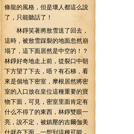
條龍的風格，但是壞人都這么說
了，只能聽話了！
林錚笑著將敖雪送了回去，
這時，被敖雪踩裂的地面忽然崩
塌了，這下面居然是中空的！？
林錚好奇地走上前，從裂口中朝
下方望了下去，唔？有石梯，看
來是個地下密室，摩根居然將密
室的入口放在皇位這種重要的寶
物下面，可見，密室里面肯定有
什么不得了的東西，林錚雙眼一
亮，說不定，被鎮壓的吉爾伽美
什就在下面，一想到這種可能，