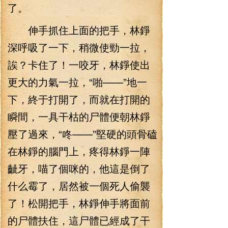
了。
伸手抓住上面的把手，林錚
深呼吸了一下，稍微使勁一拉，
誒？卡住了！一咬牙，林錚使出
更大的力氣一拉，“啪——”地一
下，終于打開了，而就在打開的
瞬間，一具干枯的尸體便朝林錚
壓了過來，“咚——”堅硬的頭骨磕
在林錚的腦門上，疼得林錚一陣
齜牙，喵了個咪的，他這是倒了
什么霉了，居然被一個死人偷襲
了！松開把手，林錚伸手將面前
的尸體扶住，這尸體已經成了干