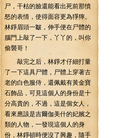
尸，干枯的臉還能看出死前那憤
怒的表情，使得面容更為猙獰。
林錚眉頭一皺，伸手便在尸體的
腦門上敲了一下，丫丫的，叫你
偷襲哥！
敲完之后，林錚才仔細打量
了一下這具尸體，尸體上穿著古
老的白色服侍，還佩戴有黃金寶
石飾品，可見這個人的身份是十
分高貴的，不過，這是個女人，
看來應該是吉爾伽美什的妃嬪之
類的人物，一發現這個人的身
份，林錚頓時便沒了興趣，隨手