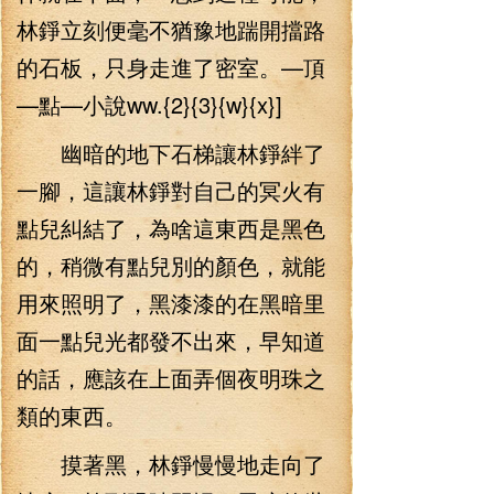
林錚立刻便毫不猶豫地踹開擋路
的石板，只身走進了密室。—頂
—點—小說ww.{2}{3}{w}{x}]
幽暗的地下石梯讓林錚絆了
一腳，這讓林錚對自己的冥火有
點兒糾結了，為啥這東西是黑色
的，稍微有點兒別的顏色，就能
用來照明了，黑漆漆的在黑暗里
面一點兒光都發不出來，早知道
的話，應該在上面弄個夜明珠之
類的東西。
摸著黑，林錚慢慢地走向了