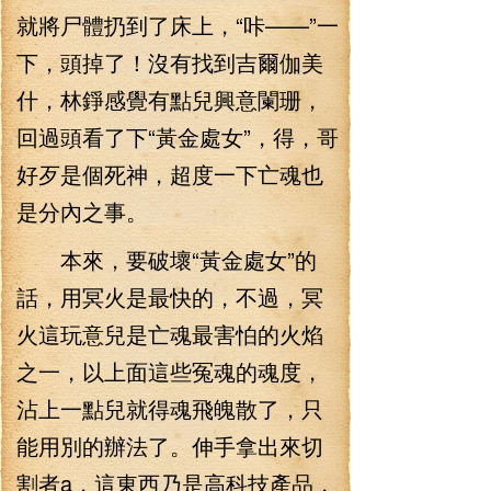
就將尸體扔到了床上，“咔——”一
下，頭掉了！沒有找到吉爾伽美
什，林錚感覺有點兒興意闌珊，
回過頭看了下“黃金處女”，得，哥
好歹是個死神，超度一下亡魂也
是分內之事。
本來，要破壞“黃金處女”的
話，用冥火是最快的，不過，冥
火這玩意兒是亡魂最害怕的火焰
之一，以上面這些冤魂的魂度，
沾上一點兒就得魂飛魄散了，只
能用別的辦法了。伸手拿出來切
割者a，這東西乃是高科技產品，