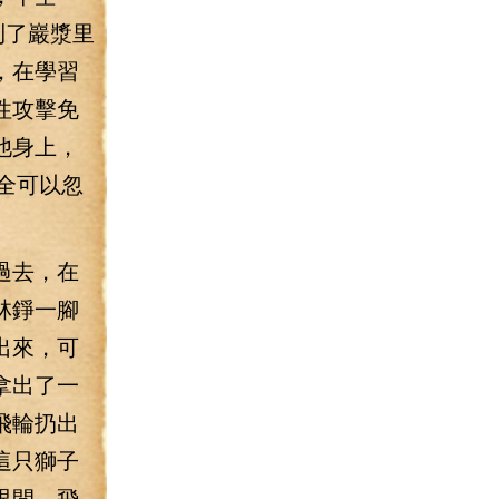
到了巖漿里
，在學習
性攻擊免
他身上，
全可以忽
過去，在
林錚一腳
出來，可
拿出了一
飛輪扔出
這只獅子
眼間，飛