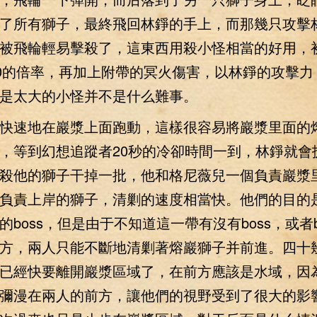
了所有獅子，最終飛回林錚的手上，而那幾只攻擊
被飛輪輕易擊殺了，這東西用殺小怪相當的好用，
00的倍率，再加上附帶的冥火傷害，以林錚的攻擊力
是太大的小怪并不是什么難事。
速地在巖漿上面跑動，這樣很容易將巖漿里面的
，等到幻想追蹤者20秒的冷卻時間一到，林錚就會
殺他的獅子干掉一批，他和格尼薇兒一個負責巖漿
負責上岸的獅子，清剿的速度相當快。他們的目的
的boss，但是由于不知道這一帶有沒有boss，或者b
方，兩人只能不斷地清剿著熔巖獅子并前進。四十
已經快要離開巖漿區域了，在前方應該是水域，因
彌漫在兩人的前方，讓他們的視野受到了很大的影