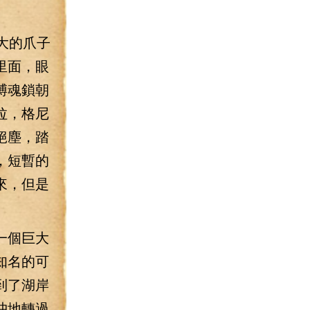
大的爪子
里面，眼
縛魂鎖朝
拉，格尼
絕塵，踏
，短暫的
來，但是
一個巨大
知名的可
到了湖岸
沖地轉過