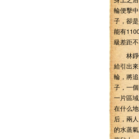
輪便擊中
子，卻是
能有11
級差距不
林錚快
給引出來
輪，將追
子，一個
一片區域
在什么地
后，兩人
的水蒸氣