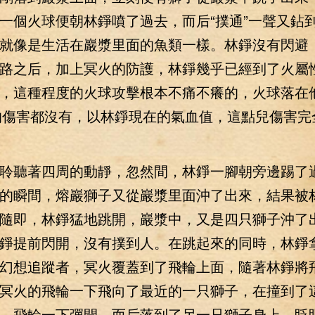
一個火球便朝林錚噴了過去，而后“撲通”一聲又鉆
就像是生活在巖漿里面的魚類一樣。林錚沒有閃避
路之后，加上冥火的防護，林錚幾乎已經到了火屬
，這種程度的火球攻擊根本不痛不癢的，火球落在
0的傷害都沒有，以林錚現在的氣血值，這點兒傷害完
聽著四周的動靜，忽然間，林錚一腳朝旁邊踢了
的瞬間，熔巖獅子又從巖漿里面沖了出來，結果被
隨即，林錚猛地跳開，巖漿中，又是四只獅子沖了
錚提前閃開，沒有撲到人。在跳起來的同時，林錚
幻想追蹤者，冥火覆蓋到了飛輪上面，隨著林錚將
冥火的飛輪一下飛向了最近的一只獅子，在撞到了
，飛輪一下彈開，而后落到了另一只獅子身上，眨