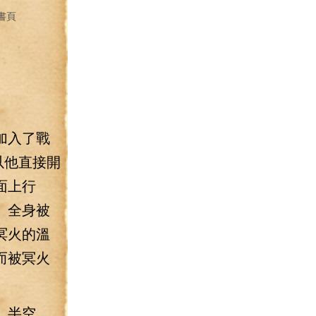
書頁
加入了戰
以他直接開
面上行
。全身被
冥火的溫
而被冥火
，半空