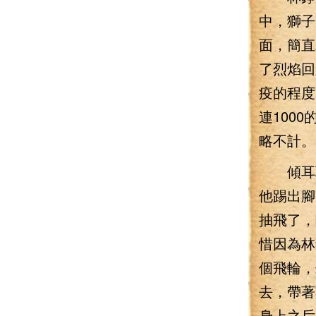
中，獅子
面，簡直
了烈焰回
疫的程度
連100
略不計。
傾耳聆
他踢出腳
抽飛了，
惜因為林
個飛輪，
去，帶著
身上之后