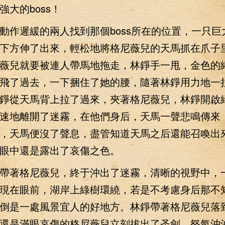
強大的boss！
遲緩的兩人找到那個boss所在的位置，一只巨
下方伸了出來，輕松地將格尼薇兒的天馬抓在爪子
薇兒就要被連人帶馬地拖走，林錚手一甩，金色的
飛了過去，一下捆住了她的腰，隨著林錚用力地一
錚從天馬背上拉了過來，夾著格尼薇兒，林錚開啟
速地離開了迷霧，在他們身后，天馬一聲悲鳴傳來
，天馬便沒了聲息，盡管知道天馬之后還能召喚出
眼中還是露出了哀傷之色。
著格尼薇兒，終于沖出了迷霧，清晰的視野中，
現在眼前，湖岸上綠樹環繞，若是不考慮身后那不
倒是一處風景宜人的好地方。林錚帶著格尼薇兒落
還是滿眼哀傷的格尼薇兒立刻拔出了圣劍，怒氣沖