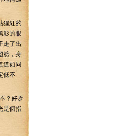
點猩紅的
黑影的眼
于走了出
翅膀，身
道道如同
定低不
不？好歹
光是個指