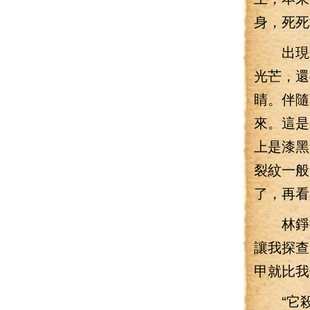
身，死死
出現了
光芒，還
睛。伴隨
來。這是
上是漆黑
裂紋一般
了，再看
林錚拉
讓我探查
甲就比我
“它殺