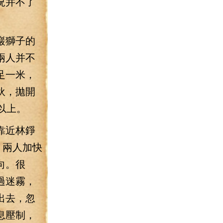
況并不了
巖獅子的
兩人并不
足一米，
伙，拋開
以上。
靠近林錚
，兩人加快
向。很
過迷霧，
出去，忽
息壓制，