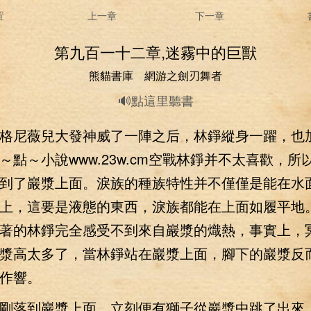
置
上一章
下一章
第九百一十二章,迷霧中的巨獸
熊貓書庫 網游之劍刃舞者
🔊點這里聽書
尼薇兒大發神威了一陣之后，林錚縱身一躍，也
～點～小說www.23w.cm空戰林錚并不太喜歡，所
到了巖漿上面。淚族的種族特性并不僅僅是能在水
上，這要是液態的東西，淚族都能在上面如履平地
著的林錚完全感受不到來自巖漿的熾熱，事實上，
漿高太多了，當林錚站在巖漿上面，腳下的巖漿反
作響。
落到巖漿上面，立刻便有獅子從巖漿中跳了出來