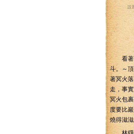
設
看著格
斗。～頂
著冥火落
走，事實
冥火包裹
度要比巖
燒得滋滋
林錚剛