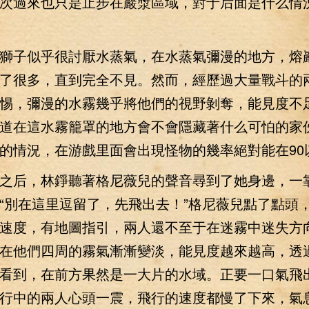
次過來也只是止步在巖漿區域，對于后面是什么情
子似乎很討厭水蒸氣，在水蒸氣彌漫的地方，熔
了很多，直到完全不見。然而，經歷過大量戰斗的
惕，彌漫的水霧幾乎將他們的視野剝奪，能見度不
道在這水霧籠罩的地方會不會隱藏著什么可怕的家
的情況，在游戲里面會出現怪物的幾率絕對能在90
后，林錚聽著格尼薇兒的聲音尋到了她身邊，一
“別在這里逗留了，先飛出去！”格尼薇兒點了點頭
速度，有地圖指引，兩人還不至于在迷霧中迷失方
在他們四周的霧氣漸漸變淡，能見度越來越高，透
看到，在前方果然是一大片的水域。正要一口氣飛
行中的兩人心頭一震，飛行的速度都慢了下來，氣