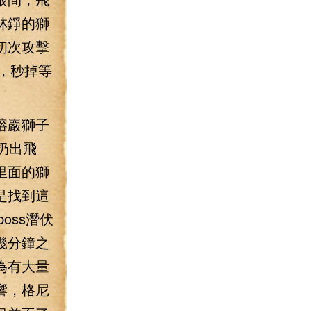
林錚的獅
初次攻擊
，秒掉等
熔巖獅子
扔出飛
里面的獅
是找到這
oss潛伏
幾分鐘之
為有大量
響，格尼