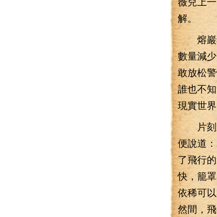
薇兒上一
解。
熔巖獅
數量減少
敢放松警
誰也不知
現實世界
片刻之
便說道：
了飛行的
快，籠罩
依稀可以
然間，飛