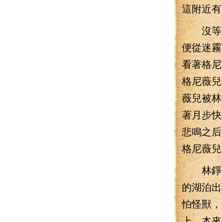
這附近有
沒等動作
便從迷霧
看著格尼
格尼薇兒
薇兒被林
著月步快
悲鳴之后
格尼薇兒
林錚帶
的湖泊出
怕怪獸，
上，本來