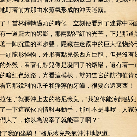
地盯著前方那由水蒸氣形成的沖天迷霧。
！當林錚轉過頭的時候，立刻便看到了迷霧中兩
有一道龐大的黑影，那兩點猩紅的光芒，正是那道
著一陣沉重的腳步聲，隱藏在迷霧中的巨大怪物終
一頭龍形怪物，外形有點兒像西方巨龍，但是沒有
的外殼，看著有點兒像是凝固了的熔巖，還有著一
的暗紅色紋路，光看這模樣，就知道它的防御值肯
看它那銳利的爪子和猙獰的牙齒，很要命這東西！
住了就要沖上去的格尼薇兒，“我說你能冷靜點兒
了一下這家伙的情報再動手，那可不是嘍啰，人家
們大了，你以為說宰了就能宰了啊？”
了我的坐騎！”格尼薇兒怒氣沖沖地說道。