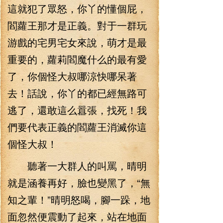
這就犯了眾怒，你丫的懂個屁，
閻蘿王那才是正義。對于一群玩
游戲的宅男宅女來說，萌才是最
重要的，蘿莉閻魔什么的最有愛
了，你個怪大叔哪涼快哪呆著
去！話說，你丫的都已經無路可
逃了，還敢這么囂張，找死！我
們要代表正義的閻蘿王消滅你這
個怪大叔！
聽著一大群人的叫罵，晴明
就是涵養再好，臉也變黑了，“無
知之輩！”晴明怒喝，腳一跺，地
面忽然便震動了起來，站在地面