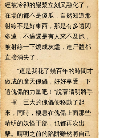
經被冷卻的巖漿立刻又融化了，
在場的都不是傻瓜，自然知道那
射線不是好東西，那是有多遠閃
多遠，不過還是有人來不及跑，
被射線一下燒成灰燼，連尸體都
直接消失了。
“這是我花了幾百年的時間才
做成的魔天傀儡，好好享受一下
這傀儡的力量吧！”說著晴明將手
一揮，巨大的傀儡便移動了起
來，同時，棲息在傀儡上面那些
晴明的妖怪干部，也都再次出
擊。晴明之前的陷阱雖然將自己