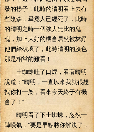
發的樣子，此時的晴明看上去有
些陰森，畢竟人已經死了，此時
的晴明之時一個強大無比的鬼
魂，加上大好的機會居然被林錚
他們給破壞了，此時晴明的臉色
那是相當的難看！
土蜘蛛吐了口煙，看著晴明
說道：“晴明，一直以來我就很想
找你打一架，看來今天終于有機
會了！”
晴明看了下土蜘蛛，忽然一
陣嘆氣，“要是早點將你解決了，