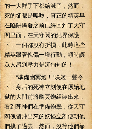
的一大群手下都給滅了，然而，
死的卻都是嘍啰，真正的精英早
在陷阱爆發之前已經回到了天守
閣里面，在天守閣的結界保護
下，一個都沒有折損，此時這些
精英跟著傀儡一塊行動，頓時讓
眾人感到壓力是沉甸甸的！
“準備幽冥炮！”映姬一聲令
下，身后的死神立刻便在原始地
獄的大門前將幽冥炮組裝出來，
看到死神們在準備炮擊，從天守
閣傀儡沖出來的妖怪立刻便朝他
們撲了過去，然而，沒等他們靠