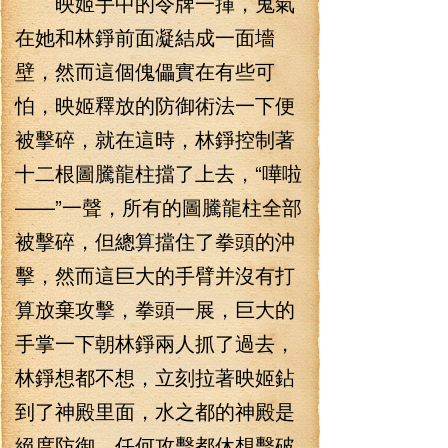
映姬手中的令牌一揮，鬼氣
在她和林錚前面凝結成一面墻
壁，然而這個傀儡實在有些可
怕，映姬釋放的防御術法一下便
被擊碎，就在這時，林錚控制著
十二根圖騰龍柱擋了上去，“嘩啦
——”一聲，所有的圖騰龍柱全部
被擊碎，但總算擋住了拳頭的沖
擊，然而這巨大的手臂并沒有打
算放棄攻擊，拳頭一展，巨大的
手掌一下朝林錚兩人抓了過去，
林錚想都不想，立刻拉著映姬鉆
到了神殿里面，水之都的神殿是
絕度防御，任何攻擊都休想擊破