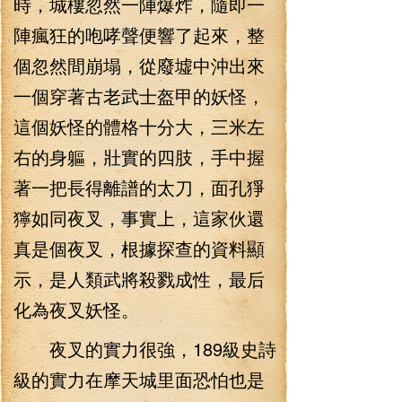
時，城樓忽然一陣爆炸，隨即一
陣瘋狂的咆哮聲便響了起來，整
個忽然間崩塌，從廢墟中沖出來
一個穿著古老武士盔甲的妖怪，
這個妖怪的體格十分大，三米左
右的身軀，壯實的四肢，手中握
著一把長得離譜的太刀，面孔猙
獰如同夜叉，事實上，這家伙還
真是個夜叉，根據探查的資料顯
示，是人類武將殺戮成性，最后
化為夜叉妖怪。
夜叉的實力很強，189級史詩
級的實力在摩天城里面恐怕也是