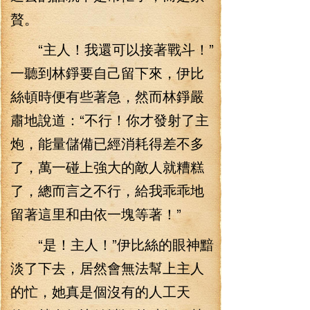
贅。
“主人！我還可以接著戰斗！”
一聽到林錚要自己留下來，伊比
絲頓時便有些著急，然而林錚嚴
肅地說道：“不行！你才發射了主
炮，能量儲備已經消耗得差不多
了，萬一碰上強大的敵人就糟糕
了，總而言之不行，給我乖乖地
留著這里和由依一塊等著！”
“是！主人！”伊比絲的眼神黯
淡了下去，居然會無法幫上主人
的忙，她真是個沒有的人工天