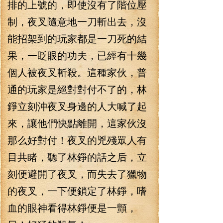
排的上號的，即使沒有了階位壓
制，夜叉隨意地一刀斬出去，沒
能招架到的玩家都是一刀死的結
果，一眨眼的功夫，已經有十幾
個人被夜叉斬殺。這種家伙，普
通的玩家是絕對對付不了的，林
錚立刻沖夜叉身邊的人大喊了起
來，讓他們快點離開，這家伙沒
那么好對付！夜叉的兇殘眾人有
目共睹，聽了林錚的話之后，立
刻便避開了夜叉，而失去了獵物
的夜叉，一下便鎖定了林錚，嗜
血的眼神看得林錚便是一顫，