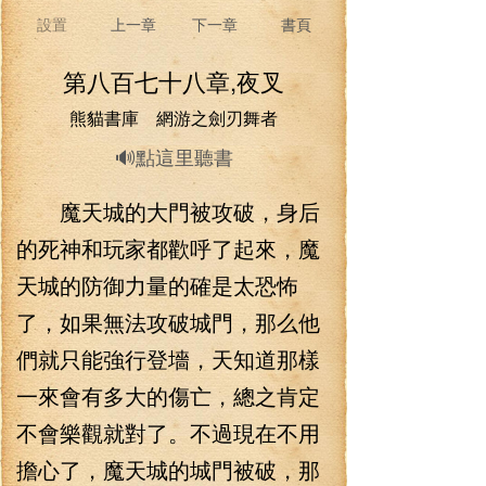
設置
上一章
下一章
書頁
第八百七十八章,夜叉
熊貓書庫 網游之劍刃舞者
🔊點這里聽書
魔天城的大門被攻破，身后
的死神和玩家都歡呼了起來，魔
天城的防御力量的確是太恐怖
了，如果無法攻破城門，那么他
們就只能強行登墻，天知道那樣
一來會有多大的傷亡，總之肯定
不會樂觀就對了。不過現在不用
擔心了，魔天城的城門被破，那