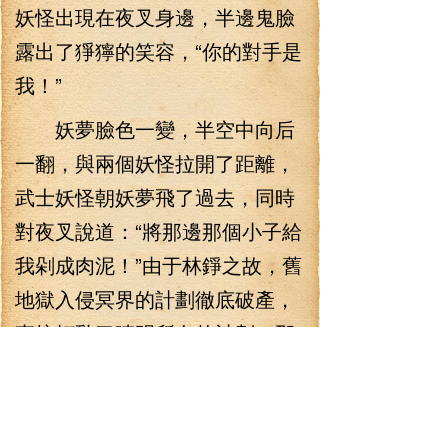
妖怪出現在夜叉身邊，半邊鬼臉
露出了猙獰的笑容，“你的對手是
我！”
妖夢臉色一變，半空中向后
一翻，與兩個妖怪拉開了距離，
武士妖怪朝妖夢飛了過去，同時
對夜叉說道：“將那邊那個小子給
我剁成肉泥！”由于林錚之故，舊
地獄入侵冥界的計劃徹底破產，
直接打亂了晴明所有的計劃，那
武士妖怪對林錚可是恨之入骨，
若不是有妖夢這個強敵在，他肯
定要親手將林錚剁成肉餡包包子