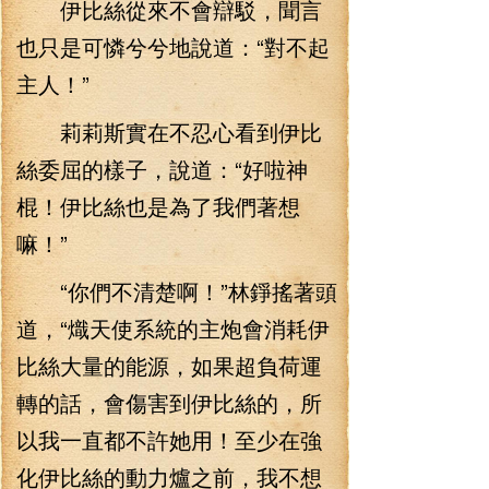
伊比絲從來不會辯駁，聞言
也只是可憐兮兮地說道：“對不起
主人！”
莉莉斯實在不忍心看到伊比
絲委屈的樣子，說道：“好啦神
棍！伊比絲也是為了我們著想
嘛！”
“你們不清楚啊！”林錚搖著頭
道，“熾天使系統的主炮會消耗伊
比絲大量的能源，如果超負荷運
轉的話，會傷害到伊比絲的，所
以我一直都不許她用！至少在強
化伊比絲的動力爐之前，我不想