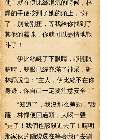
使！就在伊比絲消沉的時候，林
錚的手便按到了她的頭上，“好
了，別鬧別扭，等我給你找到了
其他的靈珠，你就可以盡情地戰
斗了！”
伊比絲瞇了下眼睛，睜開眼
睛時，雙眼已經充滿了神采，對
林錚說道：“主人，伊比絲不在你
身邊，你自己一定要注意安全！”
“知道了，我沒那么差勁！”說
罷，林錚便回過頭，大喝一聲，
“走了！我們也該殺進去了！晴明
那家伙的腦袋還在等著我們去割