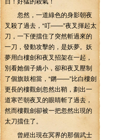
日！好猛的殺氣！
忽然，一道綠色的身影朝夜
叉殺了過去，“叮——”夜叉揮起太
刀，一下便擋住了突然斬過來的
一刀，發動攻擊的，是妖夢。妖
夢用白樓劍和夜叉招架在一起，
別看她個子嬌小，卻和夜叉壓制
了個旗鼓相當，“鏘——”比白樓劍
更長的樓觀劍忽然出鞘，劃出一
道寒芒朝夜叉的眼睛斬了過去，
然而樓觀劍卻被一把忽然出現的
太刀擋住了。
曾經出現在冥界的那個武士