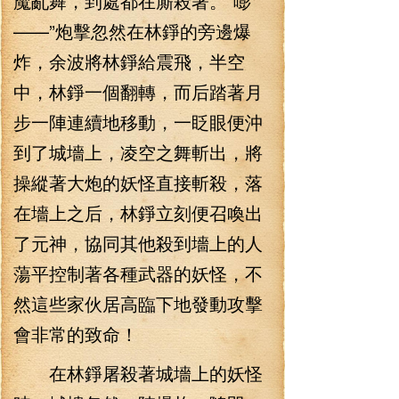
魔亂舞，到處都在廝殺著。“嘭
——”炮擊忽然在林錚的旁邊爆
炸，余波將林錚給震飛，半空
中，林錚一個翻轉，而后踏著月
步一陣連續地移動，一眨眼便沖
到了城墻上，凌空之舞斬出，將
操縱著大炮的妖怪直接斬殺，落
在墻上之后，林錚立刻便召喚出
了元神，協同其他殺到墻上的人
蕩平控制著各種武器的妖怪，不
然這些家伙居高臨下地發動攻擊
會非常的致命！
在林錚屠殺著城墻上的妖怪