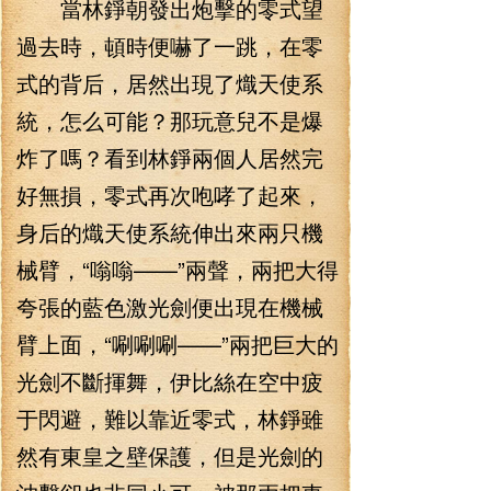
當林錚朝發出炮擊的零式望
過去時，頓時便嚇了一跳，在零
式的背后，居然出現了熾天使系
統，怎么可能？那玩意兒不是爆
炸了嗎？看到林錚兩個人居然完
好無損，零式再次咆哮了起來，
身后的熾天使系統伸出來兩只機
械臂，“嗡嗡——”兩聲，兩把大得
夸張的藍色激光劍便出現在機械
臂上面，“唰唰唰——”兩把巨大的
光劍不斷揮舞，伊比絲在空中疲
于閃避，難以靠近零式，林錚雖
然有東皇之壁保護，但是光劍的