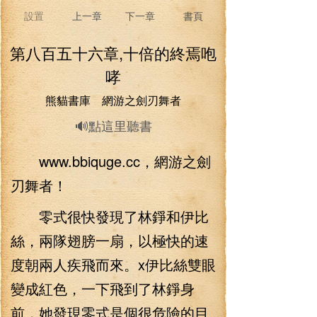
設置
上一章
下一章
書頁
第八百五十六章,十倍的終焉咆
哮
熊貓書庫 網游之劍刃舞者
🔊點這里聽書
www.bbiquge.cc，網游之劍
刃舞者！
零式很快發現了林錚和伊比
絲，兩隊翅膀一扇，以極快的速
度朝兩人疾飛而來。x伊比絲雙眼
變成紅色，一下飛到了林錚身
前，她發現零式是個很危險的目