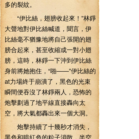
多的裂紋。
“伊比絲，翅膀收起來！”林錚
大聲地對伊比絲喊道，聞言，伊
比絲毫不猶豫地將自己張開的翅
膀合起來，甚至收縮成一對小翅
膀，這時，林錚一下沖到伊比絲
身前將她抱住，“啪——”伊比絲的
at力場終于崩潰了，黑色的光束
瞬間便吞沒了林錚兩人，恐怖的
炮擊劃過了地平線直接轟向太
空，將大氣都轟出來一個大洞。
炮擊持續了十幾秒才消失，
黑色和暗紅色的粒子消散，半空