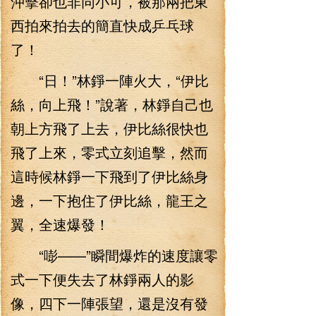
沖擊卻也非同小可，被那兩把東
西拍來拍去的簡直快成乒乓球
了！
“日！”林錚一陣火大，“伊比
絲，向上飛！”說著，林錚自己也
朝上方飛了上去，伊比絲很快也
飛了上來，零式立刻追擊，然而
這時候林錚一下飛到了伊比絲身
邊，一下抱住了伊比絲，龍王之
翼，全速爆發！
“嘭——”瞬間爆炸的速度讓零
式一下便失去了林錚兩人的影
像，四下一陣張望，還是沒有發