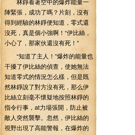
林錚看著空中的爆炸能量一
陣緊張，成功了嗎？片刻，沒有
得到經驗的林錚便知道，零式還
沒死，真是個小強啊！“伊比絲，
小心了，那家伙還沒有死！”
“知道了主人！”爆炸的能量也
干擾了伊比絲的偵查，使她無法
知道零式的情況怎么樣，但是既
然林錚說了對方沒有死，那么伊
比絲立刻毫不懷疑地按照林錚的
指令行事，at力場張開，防止被
敵人突然襲擊。忽然，伊比絲的
視野出現了高能警報，在爆炸的