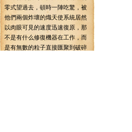
零式望過去，頓時一陣吃驚，被
他們兩個炸壞的熾天使系統居然
以肉眼可見的速度迅速復原，那
不是有什么修復機器在工作，而
是有無數的粒子直接匯聚到破碎
的部位直接復原的，難道這整個
熾天使系統都是零式剛剛弄出來
的？
“嘭——”集束的攻擊引發了爆
炸，讓林錚一下回過神來，現在
可不是發呆的時候啊混蛋！眼看
著零式已經轉過方向，巨大的光
劍又劈了過來，林錚立刻拉住了