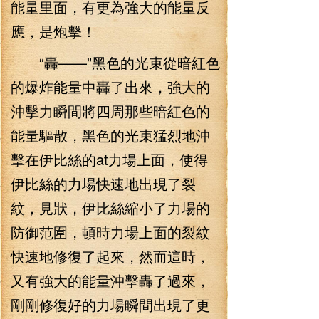
能量里面，有更為強大的能量反
應，是炮擊！
“轟——”黑色的光束從暗紅色
的爆炸能量中轟了出來，強大的
沖擊力瞬間將四周那些暗紅色的
能量驅散，黑色的光束猛烈地沖
擊在伊比絲的at力場上面，使得
伊比絲的力場快速地出現了裂
紋，見狀，伊比絲縮小了力場的
防御范圍，頓時力場上面的裂紋
快速地修復了起來，然而這時，
又有強大的能量沖擊轟了過來，
剛剛修復好的力場瞬間出現了更