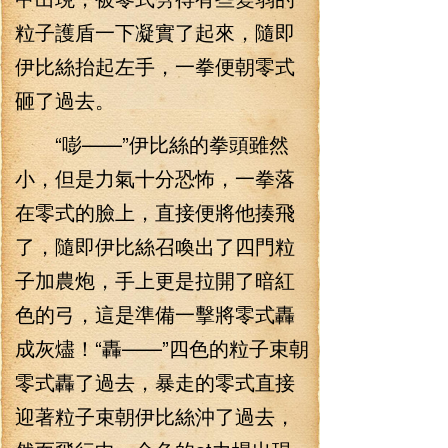
粒子護盾一下凝實了起來，隨即
伊比絲抬起左手，一拳便朝零式
砸了過去。
“嘭——”伊比絲的拳頭雖然
小，但是力氣十分恐怖，一拳落
在零式的臉上，直接便將他揍飛
了，隨即伊比絲召喚出了四門粒
子加農炮，手上更是拉開了暗紅
色的弓，這是準備一擊將零式轟
成灰燼！“轟——”四色的粒子束朝
零式轟了過去，暴走的零式直接
迎著粒子束朝伊比絲沖了過去，