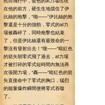
然而飛行中，金色的at力場出現
在他的前方，硬生生地擋住了伊
比絲的炮擊，“啪——”伊比絲的炮
擊還是十分的強勁，零式的at力
場被轟碎了，同時炮擊也結束
了，但是伊比絲還有最致命的一
擊沒有發射出去！“嗖——”暗紅色
的箭矢朝零式飛了過去，at力場
才被打碎的零式短時間內無法再
次張開力場，“轟——”暗紅色的箭
矢直接命中了零式的胸口，猛烈
的能量爆炸瞬間便將零式吞噬
了。