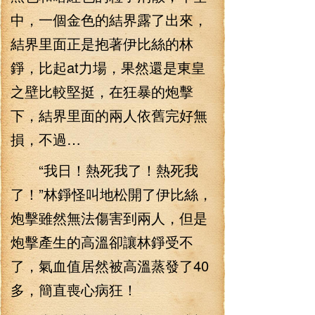
中，一個金色的結界露了出來，
結界里面正是抱著伊比絲的林
錚，比起at力場，果然還是東皇
之壁比較堅挺，在狂暴的炮擊
下，結界里面的兩人依舊完好無
損，不過…
“我日！熱死我了！熱死我
了！”林錚怪叫地松開了伊比絲，
炮擊雖然無法傷害到兩人，但是
炮擊產生的高溫卻讓林錚受不
了，氣血值居然被高溫蒸發了40
多，簡直喪心病狂！