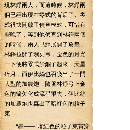
現林錚兩人，而這時候，林錚兩
個已經出現在零式的背后了。零
式很快開啟了偵查模式，可惜有
些晚了，等到他偵查到林錚兩個
的時候，兩人已經展開了攻擊，
林錚拉開了劍刃弓，金色的月光
一下便將零式禁錮了起來，天星
碎月，而伊比絲也召喚出了一門
大型的加農炮，隨著林錚弓上金
色的箭矢化成流星飛去，伊比絲
的加農炮也轟出了暗紅色的粒子
束。
“轟——”暗紅色的粒子束貫穿