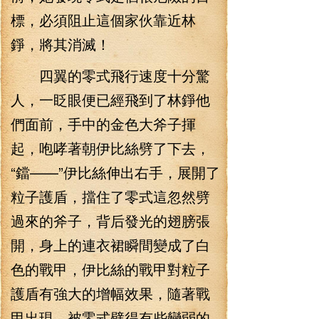
標，必須阻止這個家伙靠近林
錚，將其消滅！
四翼的零式飛行速度十分驚
人，一眨眼便已經飛到了林錚他
們面前，手中的金色大斧子揮
起，咆哮著朝伊比絲劈了下去，
“鐺——”伊比絲伸出右手，展開了
粒子護盾，擋住了零式這忽然劈
過來的斧子，背后發光的翅膀張
開，身上的連衣裙瞬間變成了白
色的戰甲，伊比絲的戰甲對粒子
護盾有強大的增幅效果，隨著戰
甲出現，被零式劈得有些變弱的