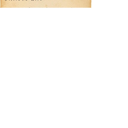
在白衣人揮出拳頭的瞬間，
空間一陣顫動，兩只巨大的金屬
拳頭便朝林錚砸了過去，頓時林
錚大叫一聲，整個人都倒飛到了
第六隔離區里面。剛倒在地面
上，林錚立刻便滾動了起來，還
好滾得快，這剛滾開，幾道小號
的粒子束便轟到了地面上，幾個
白衣人的步伐十分快，一眨眼便
沖到了林錚近前，“砰砰砰——”一
只只大拳頭落在了地面上，林錚
被逼得不停地在地面滾動，眼看
著就要被逼到墻角，元神忽然出