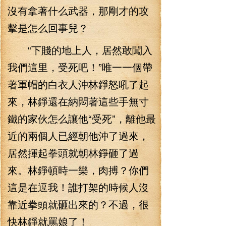
沒有拿著什么武器，那剛才的攻
擊是怎么回事兒？
“下賤的地上人，居然敢闖入
我們這里，受死吧！”唯一一個帶
著軍帽的白衣人沖林錚怒吼了起
來，林錚還在納悶著這些手無寸
鐵的家伙怎么讓他“受死”，離他最
近的兩個人已經朝他沖了過來，
居然揮起拳頭就朝林錚砸了過
來。林錚頓時一樂，肉搏？你們
這是在逗我！誰打架的時候人沒
靠近拳頭就砸出來的？不過，很
快林錚就罵娘了！