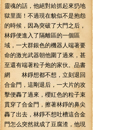
靈魂的話，他絕對給抓起來扔地
獄里面！不過現在貌似不是抱怨
的時候，因為突破了大門之后，
林錚便進入了隔離區的一個區
域，一大群銀色的機器人端著要
命的激光武器朝他圍了過來，甚
至還有端著粒子炮的家伙。品書
網 林錚想都不想，立刻退回
合金門，這剛退后，一大片的攻
擊便轟了過來，櫻紅色的粒子束
貫穿了合金門，擦著林錚的鼻尖
轟了出去，林錚不想吐槽這合金
門怎么突然就成了豆腐渣，他現