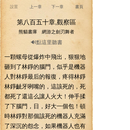
設置
上一章
下一章
書頁
第八百五十章,觀察區
熊貓書庫 網游之劍刃舞者
🔊點這里聽書
一顆螺母從爆炸中飛出，狠狠地
砸到了林錚的腦門，似乎是機器
人對林錚最后的報復，疼得林錚
林錚齜牙咧嘴的，這該死的，死
都死了還這么讓人火大！伸手揉
了下腦門，日，好大一個包！頓
時林錚對那個該死的機器人充滿
了深沉的怨念，如果機器人也有