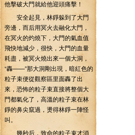
他擊破大門就給他迎頭痛擊！
安全起見，林錚躲到了大門
旁邊，而后用冥火去融化大門，
在冥火的灼燒下，大門的氣血值
飛快地減少，很快，大門的血量
耗盡，被冥火燒出來一個大洞，
“轟——”那大洞剛出現，暗紅色的
粒子束便從觀察區里面轟了出
來，恐怖的粒子束直接將整個大
門都氣化了，高溫的粒子束在林
錚的鼻尖竄過，燙得林錚一陣怪
叫。
幾秒后，致命的粒子束才消