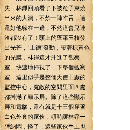
失，林錚回頭看了下被粒子束燒
出來的大洞，不禁一陣咋舌，這
還好他躲在一邊，不然這會兒連
渣都沒有了！頭上的蓬萊玉枝發
出光芒，“土德”發動，帶著棕黃色
的光膜，林錚這才沖進了觀察
室。快速地掃視了一下整個觀察
室，這里似乎是整個天使工廠的
監控中心，寬敞的空間里面四處
都掛滿了顯示屏。除了這些顯示
屏和電腦，還有就是十三個穿著
白色外套的家伙，頓時讓林錚一
陣納悶，怪了，這些家伙手上也